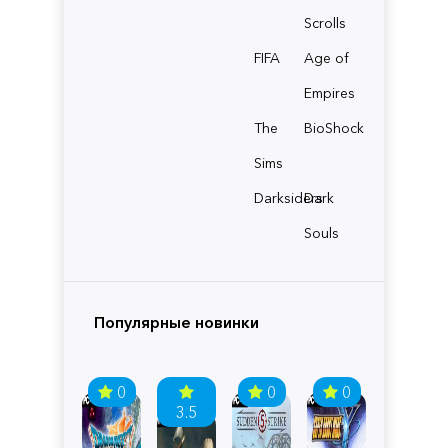
Scrolls
FIFA
Age of
Empires
The
BioShock
Sims
Darksiders
Dark
Souls
Популярные новинки
0
0
0
3.5