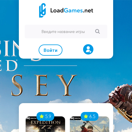
Войти
7
5.9
6.5