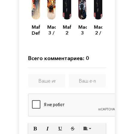
Mafia:
Мафия
Mafia
Мафия
Мафия
Definitive
3 /
2
3
2 /
Edition
Mafia
Digital
Механики
Mafia
III:
Deluxe
II:
Definitive
v1.0.0.1u5
Director's
Edition
8
Cut
Всего комментариев: 0
DLC
СофтКлаб
2010
RePack