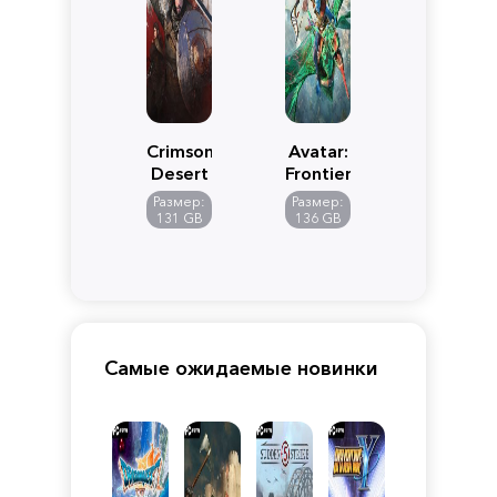
Crimson
Avatar:
Desert
Frontiers
of
Размер:
Размер:
Pandora
131 GB
136 GB
Самые ожидаемые новинки