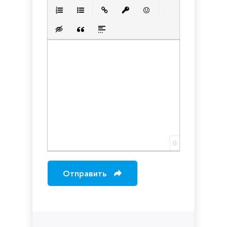
Полужирный
Курсив
Подчеркнутый
Зачеркнутый
Выравнивани
Нумерованный список
Маркированный список
Вставить ссылку
Вставить защищенную с
Вставить смайлик
Вставка скрытого текста
Вставка цитаты
Вставка спойлера
0
Отправить