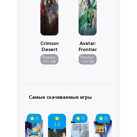
Crimson
Avatar:
Desert
Frontiers
of
Размер:
Размер:
Pandora
131 GB
136 GB
Самые скачиваемые игры
0
0
0
3.5