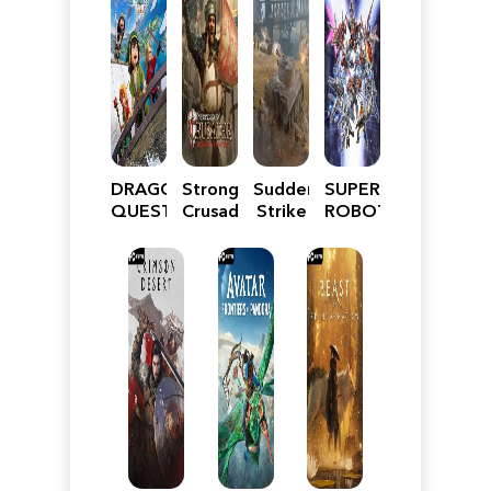
DRAGON
Stronghold
Sudden
SUPER
QUEST
Crusader:
Strike
ROBOT
VII
Definitive
5
WARS
Reimagined
Edition
Y