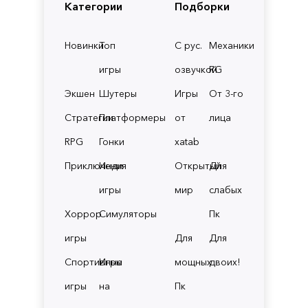
Категории
Подборки
Новинки
Топ
С рус.
Механики
игры
озвучкой
RG
Экшен
Шутеры
Игры
От 3-го
Стратегии
Платформеры
от
лица
RPG
Гонки
xatab
Приключения
Инди
Открытый
Для
игры
мир
слабых
Хоррор
Симуляторы
Пк
игры
Для
Для
Спортивные
Игры
мощных
двоих!
игры
на
Пк