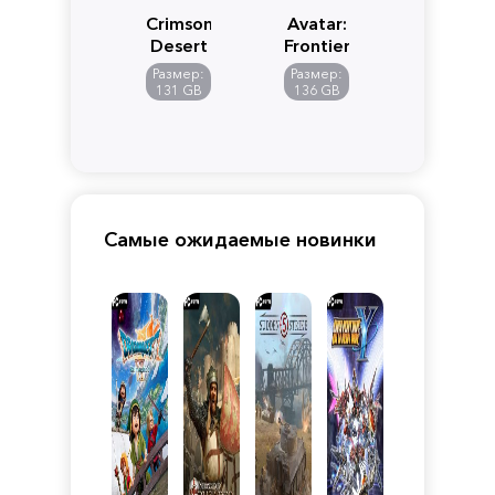
Crimson
Avatar:
Desert
Frontiers
of
Размер:
Размер:
Pandora
131 GB
136 GB
Самые ожидаемые новинки