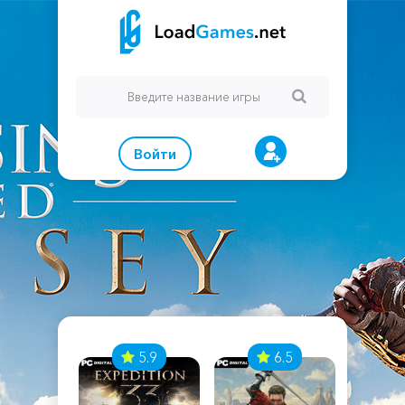
Войти
7
5.9
6.5