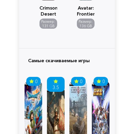
Crimson
Avatar:
Desert
Frontiers
of
Размер:
Размер:
Pandora
131 GB
136 GB
Самые скачиваемые игры
0
0
0
3.5