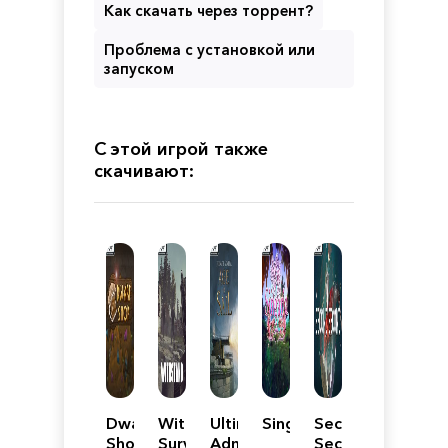
Как скачать через торрент?
Проблема с установкой или
запуском
С этой игрой также
скачивают:
Dwarf
Withstand:
Ultimate
Singaria
Second
Shop
Survival
Admiral:
Second