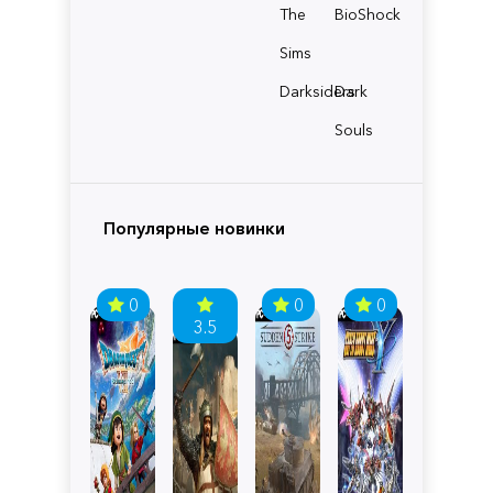
The
BioShock
Sims
Darksiders
Dark
Souls
Популярные новинки
0
0
0
3.5