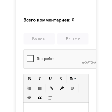
Age
of
Sail
Всего комментариев: 0
Полужирный
Курсив
Подчеркнутый
Зачеркнутый
Выравнивани
Нумерованный список
Маркированный список
Вставить ссылку
Вставить защищенную с
Вставить смайлик
Вставка скрытого текста
Вставка цитаты
Вставка спойлера