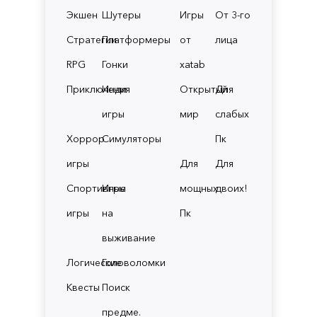
Экшен
Шутеры
Игры
От 3-го
Стратегии
Платформеры
от
лица
RPG
Гонки
xatab
Приключения
Инди
Открытый
Для
игры
мир
слабых
Хоррор
Симуляторы
Пк
игры
Для
Для
Спортивные
Игры
мощных
двоих!
игры
на
Пк
выживание
Логические
Головоломки
Квесты
Поиск
предме.