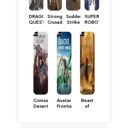
DRAGON
Stronghold
Sudden
SUPER
QUEST
Crusader:
Strike
ROBOT
VII
Definitive
5
WARS
Reimagined
Edition
Y
Crimson
Avatar:
Beast
Desert
Frontiers
of
of
Reincarnation
Pandora