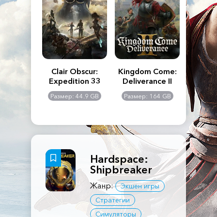
n's Creed
Clair Obscur:
Kingdom Come:
The La
dows
Expedition 33
Deliverance II
Pa
Rema
: 117 GB
Размер: 44.9 GB
Размер: 164 GB
Размер
Hardspace:
Shipbreaker
Жанр:
Экшен игры
Стратегии
Симуляторы