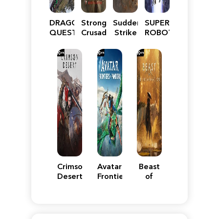
DRAGON
Stronghold
Sudden
SUPER
QUEST
Crusader:
Strike
ROBOT
VII
Definitive
5
WARS
Reimagined
Edition
Y
Crimson
Avatar:
Beast
Desert
Frontiers
of
of
Reincarnation
Pandora