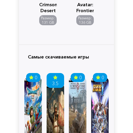
Crimson
Avatar:
Desert
Frontiers
of
Размер:
Размер:
Pandora
131 GB
136 GB
Самые скачиваемые игры
0
0
0
3.5