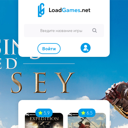
Войти
7
5.9
6.5