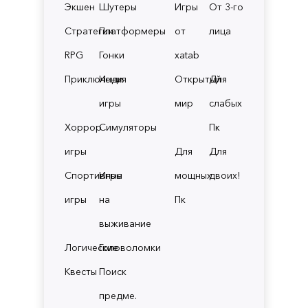
Экшен
Шутеры
Игры
От 3-го
Стратегии
Платформеры
от
лица
RPG
Гонки
xatab
Приключения
Инди
Открытый
Для
игры
мир
слабых
Хоррор
Симуляторы
Пк
игры
Для
Для
Спортивные
Игры
мощных
двоих!
игры
на
Пк
выживание
Логические
Головоломки
Квесты
Поиск
предме.