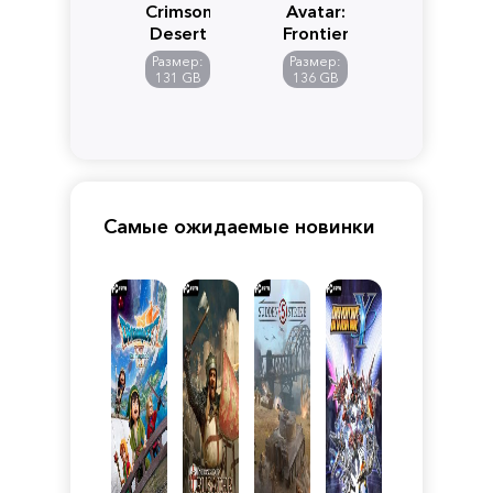
Crimson
Avatar:
Desert
Frontiers
of
Размер:
Размер:
Pandora
131 GB
136 GB
Самые ожидаемые новинки