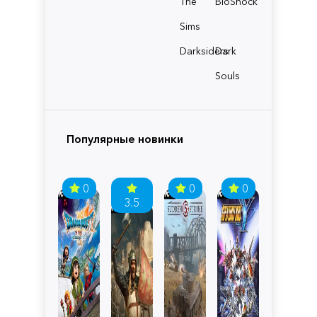
The
BioShock
Sims
Darksiders
Dark
Souls
Популярные новинки
0
0
0
3.5