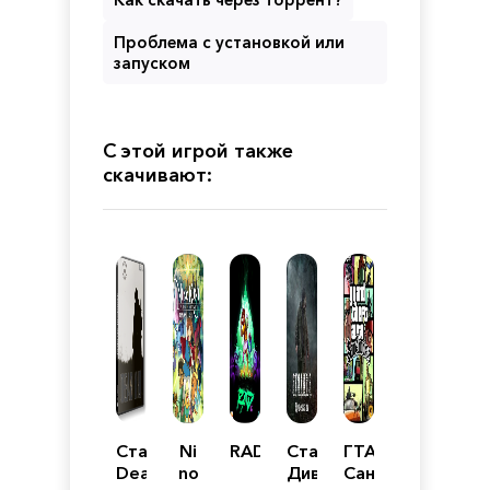
Проблема с установкой или
запуском
С этой игрой также
скачивают:
Сталкер
Ni
RAD
Сталкер
ГТА
Dead
no
Диверсант
Сан