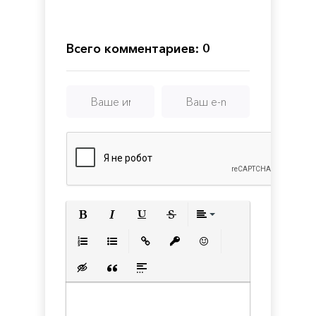
Air
Kuni
Гибрид
Андреас
Rebalance
Wrath
с
of
модами
the
Всего комментариев: 0
White
Witch
Remastered
Полужирный
Курсив
Подчеркнутый
Зачеркнутый
Выравнивани
Нумерованный список
Маркированный список
Вставить ссылку
Вставить защищенную с
Вставить смайлик
Вставка скрытого текста
Вставка цитаты
Вставка спойлера