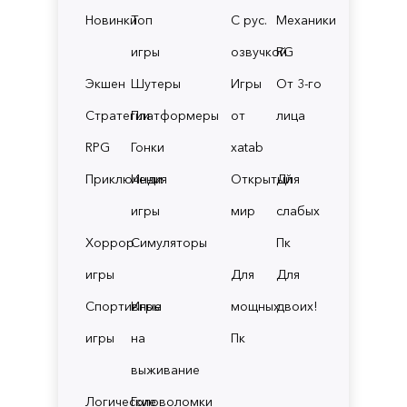
Новинки
Топ
С рус.
Механики
игры
озвучкой
RG
Экшен
Шутеры
Игры
От 3-го
Стратегии
Платформеры
от
лица
RPG
Гонки
xatab
Приключения
Инди
Открытый
Для
игры
мир
слабых
Хоррор
Симуляторы
Пк
игры
Для
Для
Спортивные
Игры
мощных
двоих!
игры
на
Пк
выживание
Логические
Головоломки