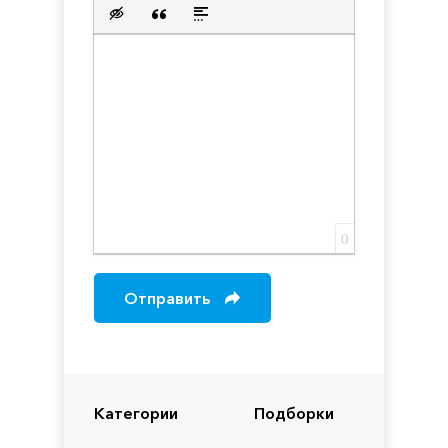
Нумерованный список
Маркированный список
Вставить ссылку
Вставить защищенную с
Вставить смайлик
Вставка скрытого текста
Вставка цитаты
Вставка спойлера
0
Отправить
Категории
Подборки