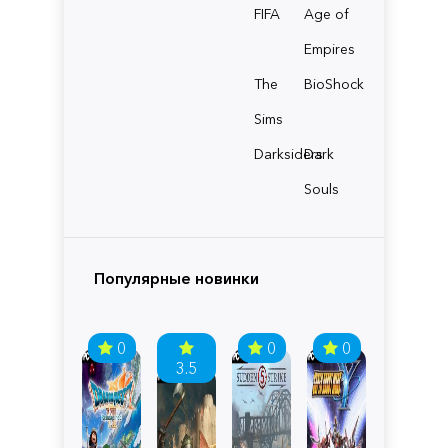
FIFA
Age of
Empires
The
BioShock
Sims
Darksiders
Dark
Souls
Популярные новинки
0
0
0
3.5