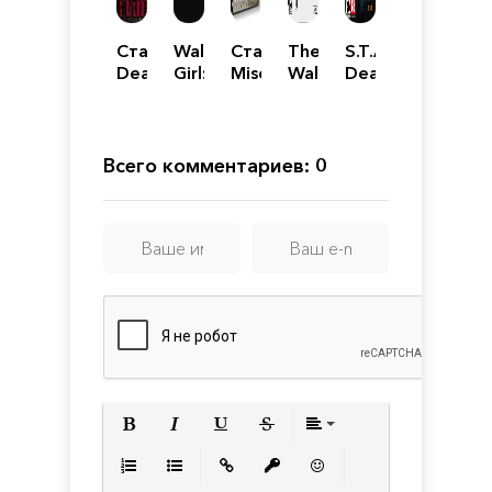
Сталкер
Walking
Сталкер
The
S.T.A.L.K.E.R.:
Dead
Girl:
Misery
Walking
Dead
Air
Dead
+
Dead:
City
Revolution
Parking
Gunslinger
The
Breakthrough
Telltale
Definitive
Всего комментариев: 0
Series
Полужирный
Курсив
Подчеркнутый
Зачеркнутый
Выравнивани