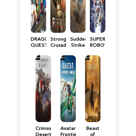
DRAGON
Stronghold
Sudden
SUPER
QUEST
Crusader:
Strike
ROBOT
VII
Definitive
5
WARS
Reimagined
Edition
Y
Crimson
Avatar:
Beast
Desert
Frontiers
of