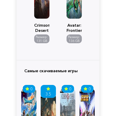
Crimson
Avatar:
Desert
Frontiers
of
Размер:
Размер:
Pandora
131 GB
136 GB
Самые скачиваемые игры
0
0
0
3.5