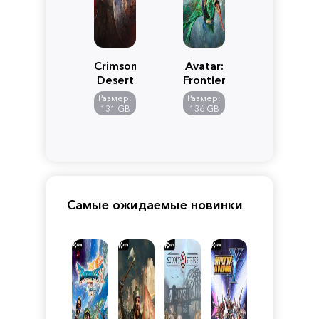
Crimson
Avatar:
Desert
Frontiers
of
Размер:
Размер:
Pandora
131 GB
136 GB
Самые ожидаемые новинки