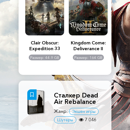
n's Creed
Clair Obscur:
Kingdom Come:
The La
dows
Expedition 33
Deliverance II
Pa
Rema
: 117 GB
Размер: 44.9 GB
Размер: 164 GB
Размер
Сталкер Dead
Air Rebalance
Жанр:
Экшен игры
7 046
Шутеры