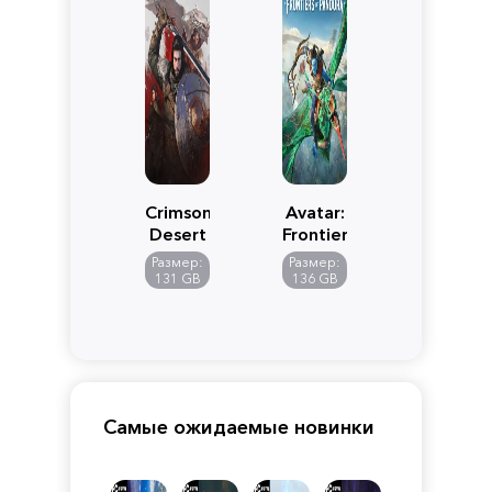
Crimson
Avatar:
Desert
Frontiers
of
Размер:
Размер:
Pandora
131 GB
136 GB
Самые ожидаемые новинки