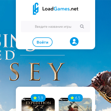
Войти
7
5.9
6.5