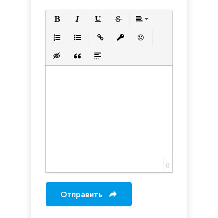
Полужирный
Курсив
Подчеркнутый
Зачеркнутый
Выравнивани
Нумерованный список
Маркированный список
Вставить ссылку
Вставить защищенную с
Вставить смайлик
Вставка скрытого текста
Вставка цитаты
Вставка спойлера
0
Отправить