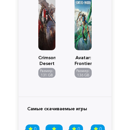
Crimson
Avatar:
Desert
Frontiers
of
Размер:
Размер:
Pandora
131 GB
136 GB
Самые скачиваемые игры
0
0
0