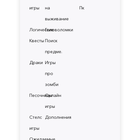
игры
на
Пк
выживание
Логические
Головоломки
Квесты
Поиск
предме.
Драки
Игры
про
зомби
Песочницы
Онлайн
игры
Стелс
Дополнения
игры
Ожидаемые