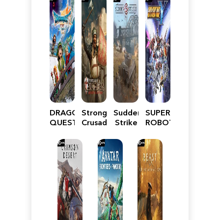
DRAGON
Stronghold
Sudden
SUPER
QUEST
Crusader:
Strike
ROBOT
VII
Definitive
5
WARS
Reimagined
Edition
Y