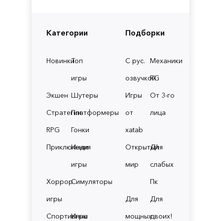
Категории
Подборки
Новинки
Топ
С рус.
Механики
игры
озвучкой
RG
Экшен
Шутеры
Игры
От 3-го
Стратегии
Платформеры
от
лица
RPG
Гонки
xatab
Приключения
Инди
Открытый
Для
игры
мир
слабых
Хоррор
Симуляторы
Пк
игры
Для
Для
Спортивные
Игры
мощных
двоих!