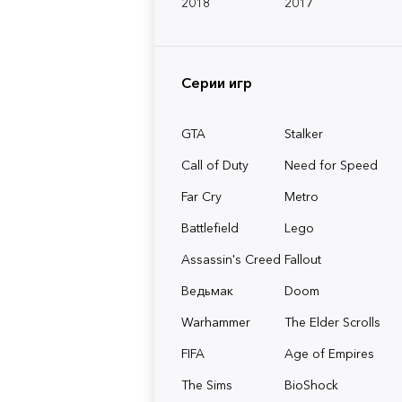
2018
2017
Серии игр
GTA
Stalker
Call of Duty
Need for Speed
Far Cry
Metro
Battlefield
Lego
Assassin's Creed
Fallout
Ведьмак
Doom
Warhammer
The Elder Scrolls
FIFA
Age of Empires
The Sims
BioShock