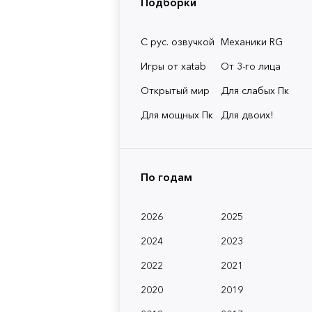
Подборки
С рус. озвучкой
Механики RG
Игры от xatab
От 3-го лица
Открытый мир
Для слабых Пк
Для мощных Пк
Для двоих!
По годам
2026
2025
2024
2023
2022
2021
2020
2019