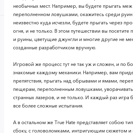
необычных мест. Например, вы будете прыгать меж 
переполненном ловушками, окажитесь среди руин 
неизвестно куда исчезли, будете прыгать через про
огня, и не только. В этом путешествии вы посетите
и руины, цветущие джунгли и многие другие не ме
созданные разработчиком вручную.
Игровой же процесс тут не так уж и сложен, и по б
знакомые каждому механики. Например, вам приде
препятствия, прыгать над обрывами и ямами, переп
пещерам, переполненным ловушками, уворачиватьс
странных лазеров, и не только. И каждый раз игра 
все более сложные испытания.
А в остальном же True Hate представляет собою т
сбоку, с головоломками, интригующим сюжетом и