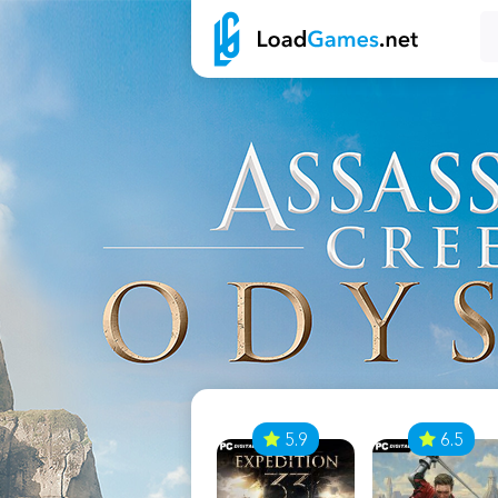
7
5.9
6.5