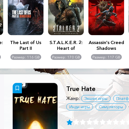
e:
The Last of Us
S.T.A.L.K.E.R. 2:
Assassin's Creed
Part II
Heart of
Shadows
Remastered
Chernobyl -
Размер: 116 GB
Размер: 170 GB
Размер: 117 GB
Ultimate Edition
True Hate
Жанр:
Экшен игры
Плат
Инди игры
Симуляторы