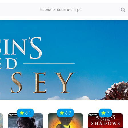
8.1
6.9
7