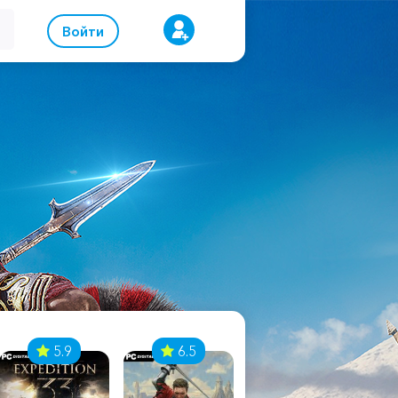
Войти
5.9
6.5
8.1