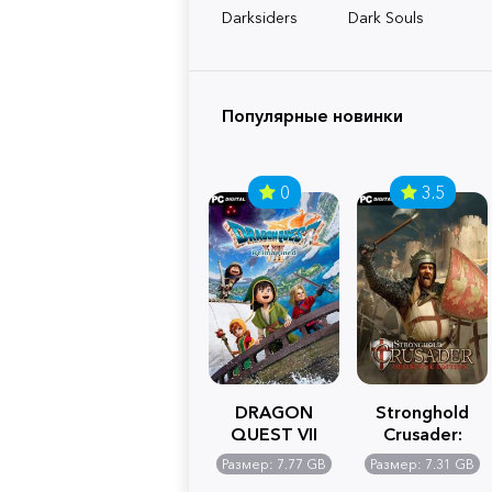
Darksiders
Dark Souls
Популярные новинки
0
3.5
DRAGON
Stronghold
QUEST VII
Crusader:
Reimagined
Definitive
Размер: 7.77 GB
Размер: 7.31 GB
Edition