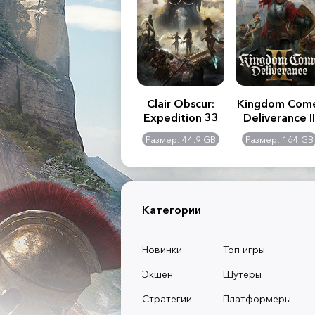
.R. 2:
Assassin's Creed
Clair Obscur:
Kingdom Com
of
Shadows
Expedition 33
Deliverance II
l -
0 GB
Размер: 117 GB
Размер: 44.9 GB
Размер: 164 GB
dition
Категории
Новинки
Топ игры
Экшен
Шутеры
Стратегии
Платформеры