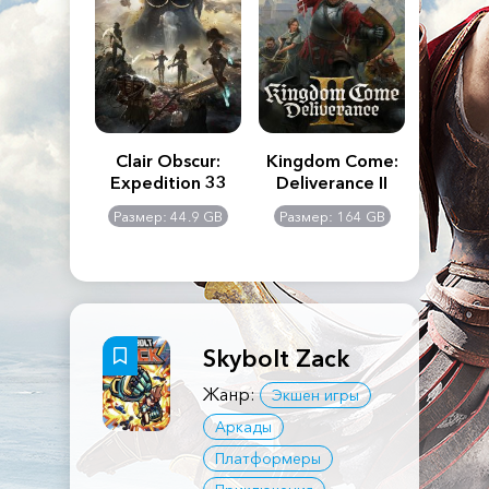
n's Creed
Clair Obscur:
Kingdom Come:
The La
dows
Expedition 33
Deliverance II
Pa
Rema
: 117 GB
Размер: 44.9 GB
Размер: 164 GB
Размер
Skybolt Zack
Жанр:
Экшен игры
Аркады
Платформеры