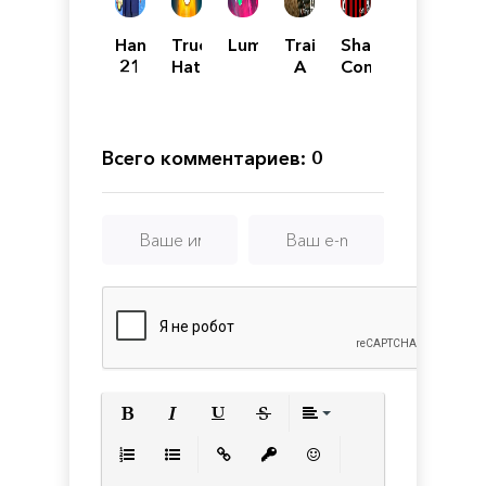
Handball
True
Lumote
Trainz:
Shadow
21
Hate
A
Complex
New
Remastered
Era
Всего комментариев: 0
Полужирный
Курсив
Подчеркнутый
Зачеркнутый
Выравнивани
Нумерованный список
Маркированный список
Вставить ссылку
Вставить защищенную с
Вставить смайлик