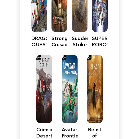
DRAGON
Stronghold
Sudden
SUPER
QUEST
Crusader:
Strike
ROBOT
VII
Definitive
5
WARS
Reimagined
Edition
Y
Crimson
Avatar:
Beast
Desert
Frontiers
of