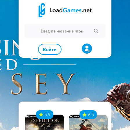
Войти
7
5.9
6.5