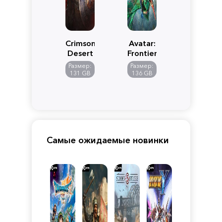
Crimson
Avatar:
Desert
Frontiers
of
Размер:
Размер:
Pandora
131 GB
136 GB
Самые ожидаемые новинки