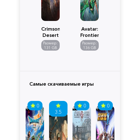
Crimson
Avatar:
Desert
Frontiers
of
Размер:
Размер:
Pandora
131 GB
136 GB
Самые скачиваемые игры
0
0
0
3.5