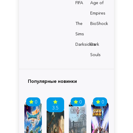
FIFA
Age of
Empires
The
BioShock
Sims
Darksiders
Dark
Souls
Популярные новинки
0
0
0
3.5