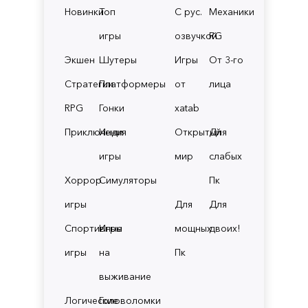
Новинки
Топ
С рус.
Механики
игры
озвучкой
RG
Экшен
Шутеры
Игры
От 3-го
Стратегии
Платформеры
от
лица
RPG
Гонки
xatab
Приключения
Инди
Открытый
Для
игры
мир
слабых
Хоррор
Симуляторы
Пк
игры
Для
Для
Спортивные
Игры
мощных
двоих!
игры
на
Пк
выживание
Логические
Головоломки