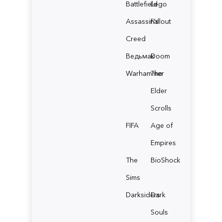
Battlefield
Lego
Assassin's
Fallout
Creed
Ведьмак
Doom
Warhammer
The
Elder
Scrolls
FIFA
Age of
Empires
The
BioShock
Sims
Darksiders
Dark
Souls