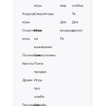
игры
мир
слабых
Хоррор
Симуляторы
Пк
игры
Для
Для
Спортивные
Игры
мощных
двоих!
игры
на
Пк
выживание
Логические
Головоломки
Квесты
Поиск
предме.
Драки
Игры
про
зомби
Песочницы
Онлайн