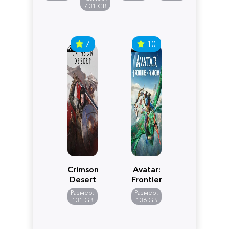
Edition
7.31 GB
7
10
Crimson
Avatar:
Desert
Frontiers
of
Размер:
Размер:
Pandora
131 GB
136 GB