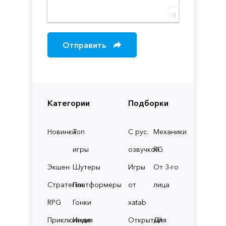
0
Отправить
Категории
Подборки
Новинки
Топ
С рус.
Механики
игры
озвучкой
RG
Экшен
Шутеры
Игры
От 3-го
Стратегии
Платформеры
от
лица
RPG
Гонки
xatab
Приключения
Инди
Открытый
Для