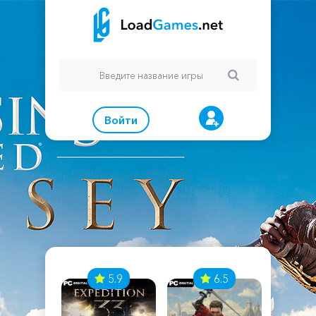
Войти
7
5.9
6.5