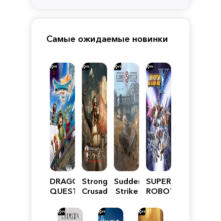
Самые ожидаемые новинки
DRAGON
Stronghold
Sudden
SUPER
QUEST
Crusader:
Strike
ROBOT
VII
Definitive
5
WARS
Reimagined
Edition
Y