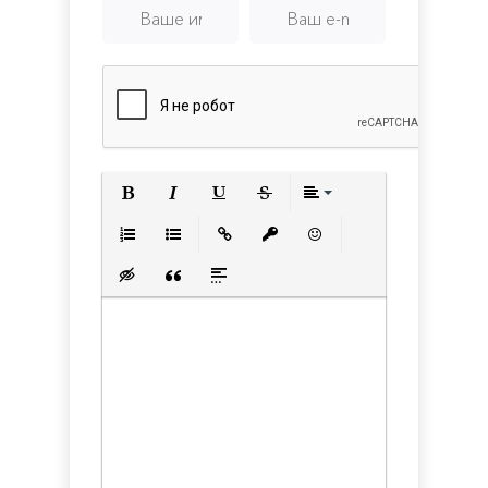
Game
Полужирный
Курсив
Подчеркнутый
Зачеркнутый
Выравнивани
Нумерованный список
Маркированный список
Вставить ссылку
Вставить защищенную с
Вставить смайлик
Вставка скрытого текста
Вставка цитаты
Вставка спойлера