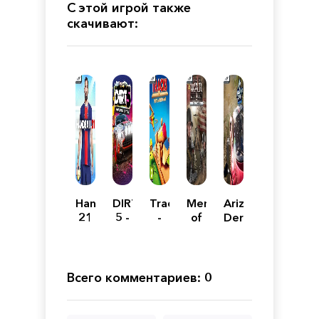
С этой игрой также
скачивают:
Handball
DIRT
Tracks
Men
Arizona
21
5 -
-
of
Derby
Amplified
The
War:
Edition
Family
Assault
Friendly
Squad
Open
2 -
Всего комментариев: 0
World
Cold
Train
War
Set