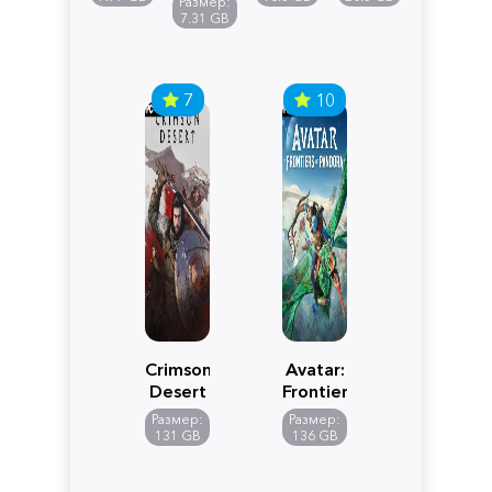
Размер:
Edition
7.31 GB
7
10
Crimson
Avatar:
Desert
Frontiers
of
Размер:
Размер:
Pandora
131 GB
136 GB