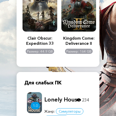
n's Creed
Clair Obscur:
Kingdom Come:
The La
dows
Expedition 33
Deliverance II
Pa
Rema
: 117 GB
Размер: 44.9 GB
Размер: 164 GB
Размер
Для слабых ПК
Lonely House
234
1.0
Жанр:
Симуляторы