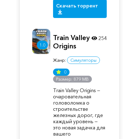
Скачать торрент
Train Valley
254
Origins
1.0
Жанр:
Симуляторы
0
Размер: 879 MB
Train Valley Origins —
очаровательная
головоломка о
строительстве
железных дорог, где
каждый уровень —
это новая задачка для
вашего