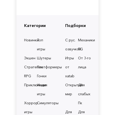
Категории
Подборки
Новинки
Топ
С рус.
Механики
игры
озвучкой
RG
Экшен
Шутеры
Игры
От 3-го
Стратегии
Платформеры
от
лица
RPG
Гонки
xatab
Приключения
Инди
Открытый
Для
игры
мир
слабых
Хоррор
Симуляторы
Пк
игры
Для
Для