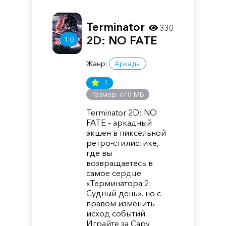
Terminator
330
2D: NO FATE
1.0
Жанр:
Аркады
1
Размер: 618 MB
Terminator 2D: NO
FATE – аркадный
экшен в пиксельной
ретро-стилистике,
где вы
возвращаетесь в
самое сердце
«Терминатора 2:
Судный день», но с
правом изменить
исход событий.
Играйте за Сару