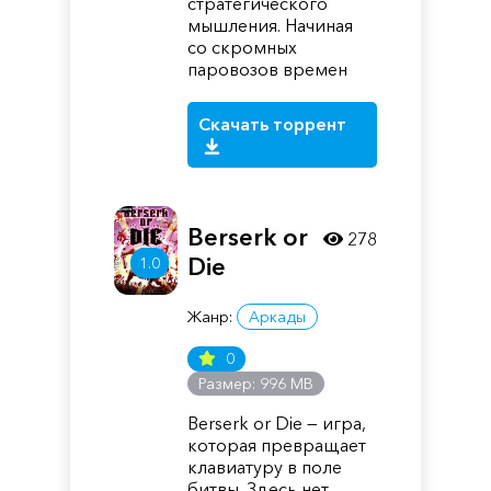
стратегического
мышления. Начиная
со скромных
паровозов времен
Скачать торрент
Berserk or
278
Die
1.0
Жанр:
Аркады
0
Размер: 996 MB
Berserk or Die — игра,
которая превращает
клавиатуру в поле
битвы. Здесь нет