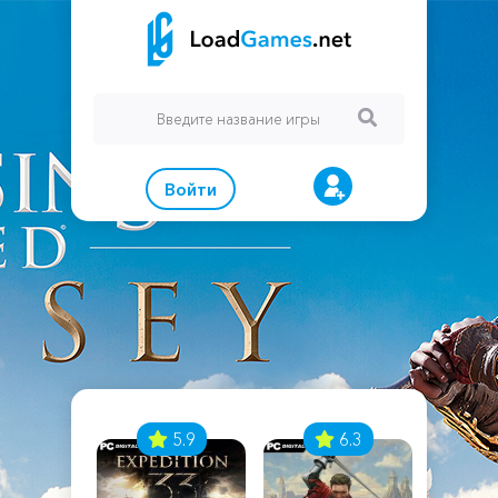
Войти
7
5.9
6.3