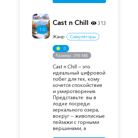
Cast n Chill
313
1.0
Жанр:
Симуляторы
0
Размер: 288 MB
Cast n Chill — это
идеальный цифровой
побег для тех, кому
хочется спокойствия
и умиротворения.
Представьте: вы в
лодке посреди
зеркального озера,
вокруг — живописные
пейзажи с горными
вершинами, а