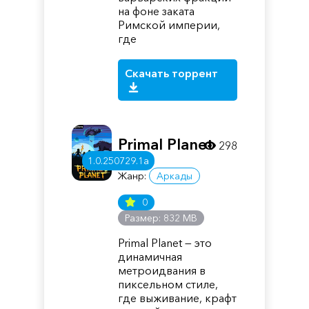
на фоне заката
Римской империи,
где
Скачать торрент
Primal Planet
298
1.0.250729.1a
Жанр:
Аркады
0
Размер: 832 MB
Primal Planet — это
динамичная
метроидвания в
пиксельном стиле,
где выживание, крафт