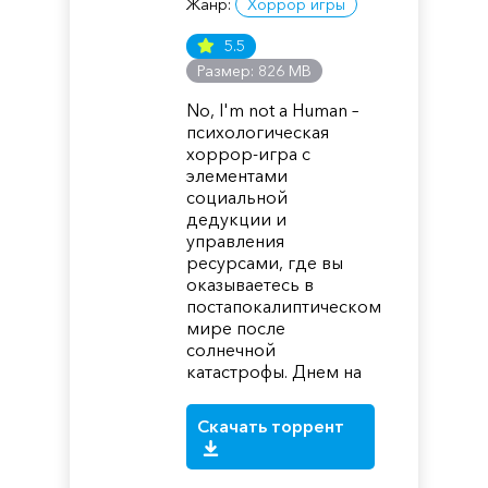
Жанр:
Хоррор игры
5.5
Размер: 826 MB
No, I'm not a Human –
психологическая
хоррор-игра с
элементами
социальной
дедукции и
управления
ресурсами, где вы
оказываетесь в
постапокалиптическом
мире после
солнечной
катастрофы. Днем на
Скачать торрент