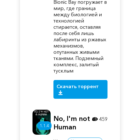
Bionic Bay погружает в
мир, где граница
между биологией и
технологией
стирается, оставляя
после себя лишь
лабиринты из ржавых
механизмов,
опутанных живыми
тканями. Подземный
комплекс, залитый
тусклым
Скачать торрент
No, I'm not a
459
1.1.4
Human