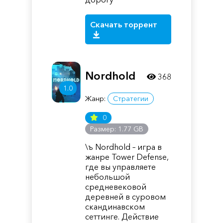
Скачать торрент
Nordhold
368
1.0
Жанр:
Стратегии
0
Размер: 1.77 GB
\ъ Nordhold – игра в
жанре Tower Defense,
где вы управляете
небольшой
средневековой
деревней в суровом
скандинавском
сеттинге. Действие