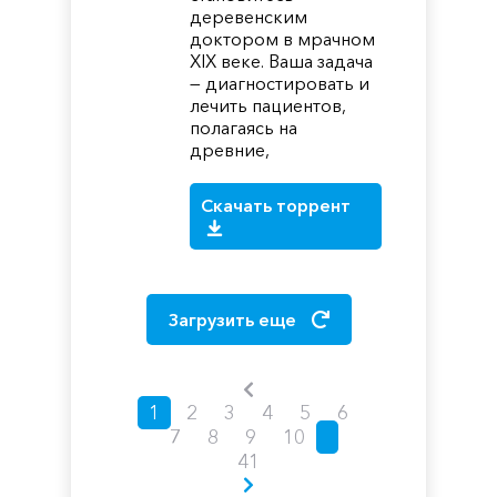
деревенским
доктором в мрачном
XIX веке. Ваша задача
— диагностировать и
лечить пациентов,
полагаясь на
древние,
Скачать торрент
Загрузить еще
1
2
3
4
5
6
7
8
9
10
41