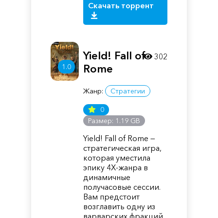
Скачать торрент
Yield! Fall of
302
Rome
1.0
Жанр:
Стратегии
0
Размер: 1.19 GB
Yield! Fall of Rome —
стратегическая игра,
которая уместила
эпику 4X-жанра в
динамичные
получасовые сессии.
Вам предстоит
возглавить одну из
варварских фракций