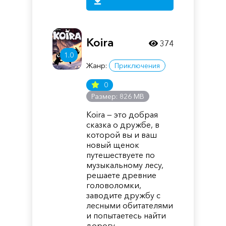
Koira
374
1.0
Жанр:
Приключения
0
Размер: 826 MB
Koira — это добрая
сказка о дружбе, в
которой вы и ваш
новый щенок
путешествуете по
музыкальному лесу,
решаете древние
головоломки,
заводите дружбу с
лесными обитателями
и попытаетесь найти
дорогу