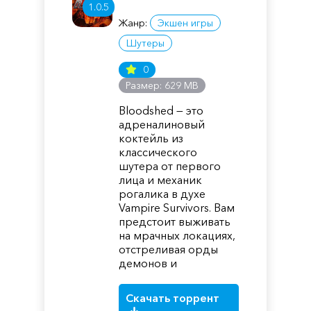
1.0.5
Жанр:
Экшен игры
Шутеры
0
Размер: 629 MB
Bloodshed — это
адреналиновый
коктейль из
классического
шутера от первого
лица и механик
рогалика в духе
Vampire Survivors. Вам
предстоит выживать
на мрачных локациях,
отстреливая орды
демонов и
Скачать торрент