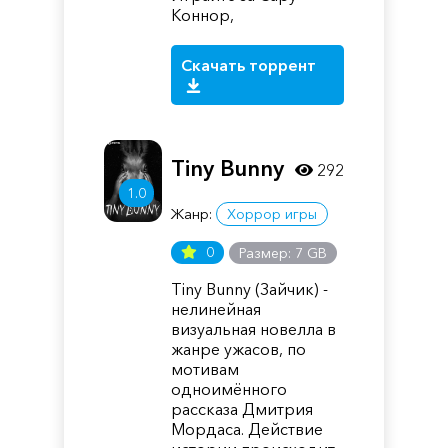
Коннор,
Скачать торрент
Tiny Bunny
292
1.0
Жанр:
Хоррор игры
0
Размер: 7 GB
Tiny Bunny (Зайчик) -
нелинейная
визуальная новелла в
жанре ужасов, по
мотивам
одноимённого
рассказа Дмитрия
Мордаса. Действие