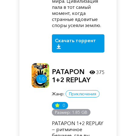
мира. Цивилизация
пала в тот самый
момент, когда
странные ядовитые
споры усеяли землю.
Скачать торрент
PATAPON
375
1+2 REPLAY
1.0
Жанр:
Приключения
0
Размер: 1.85 GB
PATAPON 1+2 REPLAY
— ритмичное
безумие, где вы