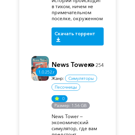
истории происходит
в тихом, ничем не
примечательном
поселке, окруженном
Скачать торрент
News Tower
254
1.0.252.r
Жанр:
Симуляторы
Песочницы
0
Размер: 1.56 GB
News Tower —
экономический
симулятор, где вам
предстоит