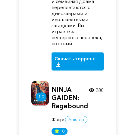
и семейная драма
переплетаются с
динозаврами и
инопланетными
загадками. Вы
играете за
пещерного человека,
который
Скачать торрент
NINJA
280
GAIDEN:
1.0
Ragebound
Жанр:
Аркады
0