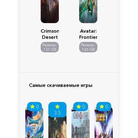
Crimson
Avatar:
Desert
Frontiers
of
Размер:
Размер:
Pandora
131 GB
136 GB
Самые скачиваемые игры
0
0
0
3.5