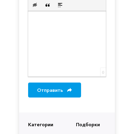
Нумерованный список
Маркированный список
Вставить ссылку
Вставить защищенную с
Вставить смайлик
Вставка скрытого текста
Вставка цитаты
Вставка спойлера
0
Отправить
Категории
Подборки