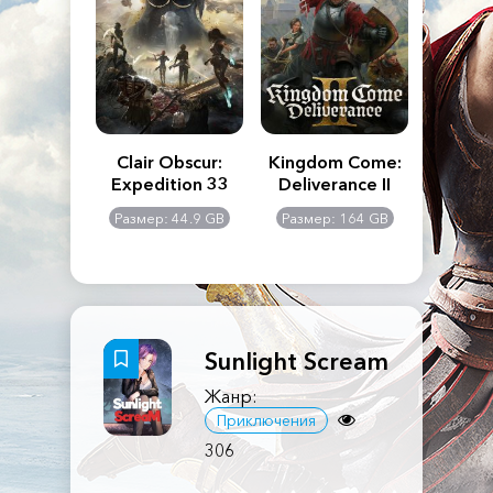
n's Creed
Clair Obscur:
Kingdom Come:
The La
dows
Expedition 33
Deliverance II
Pa
Rema
: 117 GB
Размер: 44.9 GB
Размер: 164 GB
Размер
Sunlight Scream
Жанр:
Приключения
306