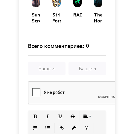
Sunlight
Strike
RAD
The
Scream
Force
Hong
3
Kong
Massacre
Всего комментариев: 0
Полужирный
Курсив
Подчеркнутый
Зачеркнутый
Выравнивани