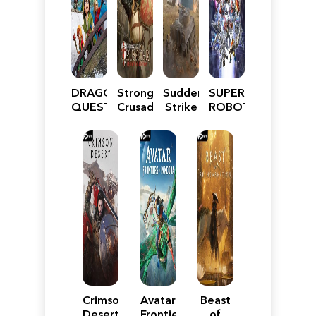
DRAGON
Stronghold
Sudden
SUPER
QUEST
Crusader:
Strike
ROBOT
VII
Definitive
5
WARS
Reimagined
Edition
Y
Crimson
Avatar:
Beast
Desert
Frontiers
of