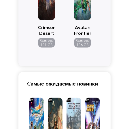
Crimson
Avatar:
Desert
Frontiers
of
Размер:
Размер:
Pandora
131 GB
136 GB
Самые ожидаемые новинки