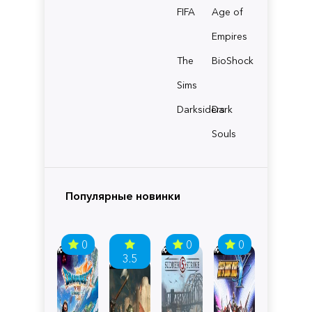
FIFA
Age of
Empires
The
BioShock
Sims
Darksiders
Dark
Souls
Популярные новинки
0
0
0
3.5