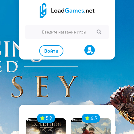
Войти
7
5.9
6.5