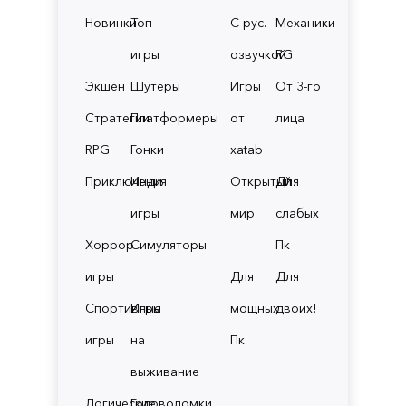
Новинки
Топ
С рус.
Механики
игры
озвучкой
RG
Экшен
Шутеры
Игры
От 3-го
Стратегии
Платформеры
от
лица
RPG
Гонки
xatab
Приключения
Инди
Открытый
Для
игры
мир
слабых
Хоррор
Симуляторы
Пк
игры
Для
Для
Спортивные
Игры
мощных
двоих!
игры
на
Пк
выживание
Логические
Головоломки