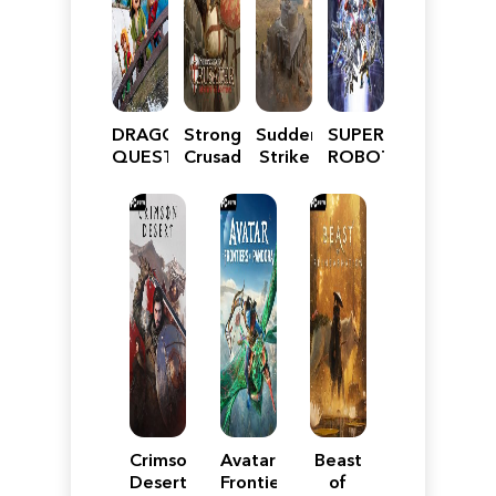
DRAGON
Stronghold
Sudden
SUPER
QUEST
Crusader:
Strike
ROBOT
VII
Definitive
5
WARS
Reimagined
Edition
Y
Crimson
Avatar:
Beast
Desert
Frontiers
of