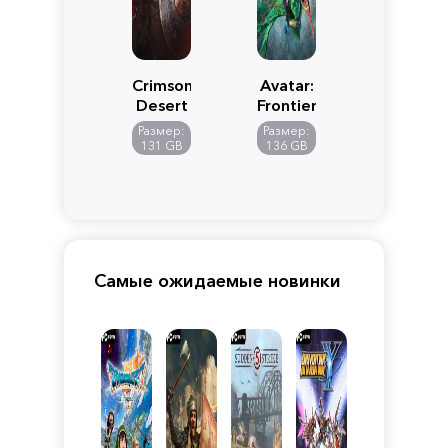
Crimson
Avatar:
Desert
Frontiers
of
Размер:
Размер:
Pandora
131 GB
136 GB
Самые ожидаемые новинки