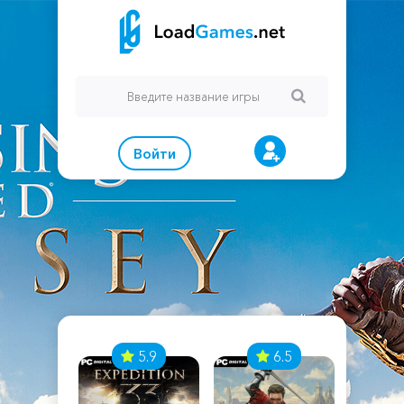
Войти
7
5.9
6.5