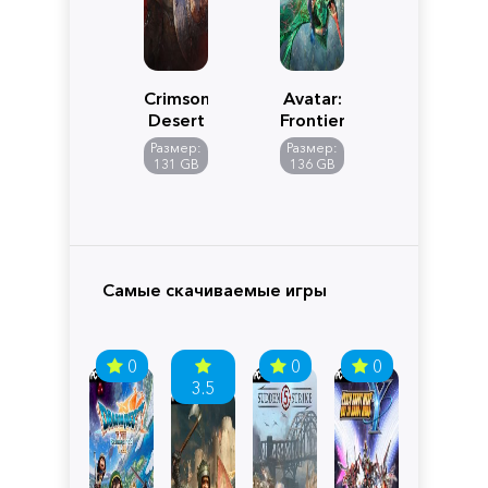
Crimson
Avatar:
Desert
Frontiers
of
Размер:
Размер:
Pandora
131 GB
136 GB
Самые скачиваемые игры
0
0
0
3.5