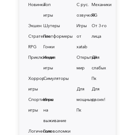
Новинки
Топ
С рус.
Механики
игры
озвучкой
RG
Экшен
Шутеры
Игры
От 3-го
Стратегии
Платформеры
от
лица
RPG
Гонки
xatab
Приключения
Инди
Открытый
Для
игры
мир
слабых
Хоррор
Симуляторы
Пк
игры
Для
Для
Спортивные
Игры
мощных
двоих!
игры
на
Пк
выживание
Логические
Головоломки