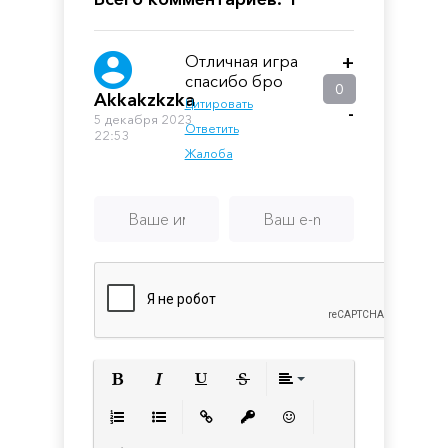
Videogame
Отличная игра
+
спасибо бро
0
Akkakzkzka
Цитировать
-
5 декабря 2023
Ответить
22:53
Жалоба
Полужирный
Курсив
Подчеркнутый
Зачеркнутый
Выравнивани
Нумерованный список
Маркированный список
Вставить ссылку
Вставить защищенную с
Вставить смайлик