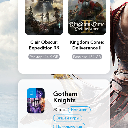
n's Creed
Clair Obscur:
Kingdom Come:
The La
dows
Expedition 33
Deliverance II
Pa
Rema
: 117 GB
Размер: 44.9 GB
Размер: 164 GB
Размер
Gotham
Knights
Жанр:
Новинки
Экшен игры
Приключения