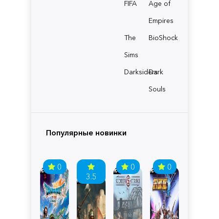
FIFA
Age of
Empires
The
BioShock
Sims
Darksiders
Dark
Souls
Популярные новинки
0
0
0
3.5