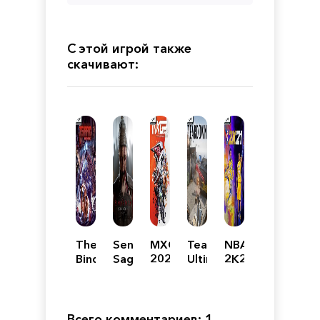
С этой игрой также
скачивают:
The
Senua's
MXGP
Teardown:
NBA
Binding
Saga:
2020
Ultimate
2K21
of
Hellblade
-
Edition
Isaac:
II
The
Repentance
Official
Motocross
Всего комментариев: 1