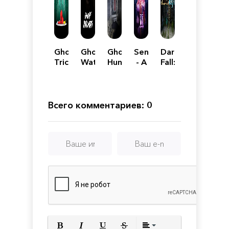
Ghost
Ghost
Ghost
Sense
Dark
Trick:
Watchers
Hunters
- A
Fall:
Phantom
Corp
Cyberpunk
Ghost
Detective
Ghost
Vigil
Story
Всего комментариев: 0