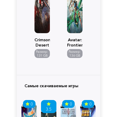
Crimson
Avatar:
Desert
Frontiers
of
Размер:
Размер:
Pandora
131 GB
136 GB
Самые скачиваемые игры
0
0
0
3.5