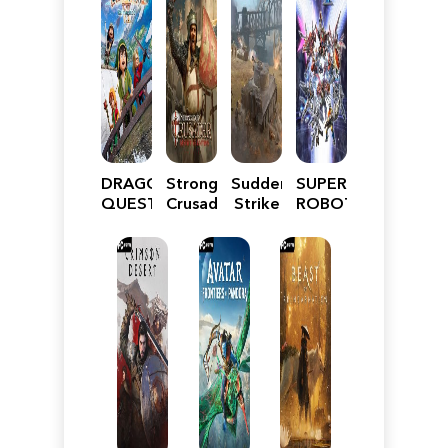
DRAGON
Stronghold
Sudden
SUPER
QUEST
Crusader:
Strike
ROBOT
VII
Definitive
5
WARS
Reimagined
Edition
Y