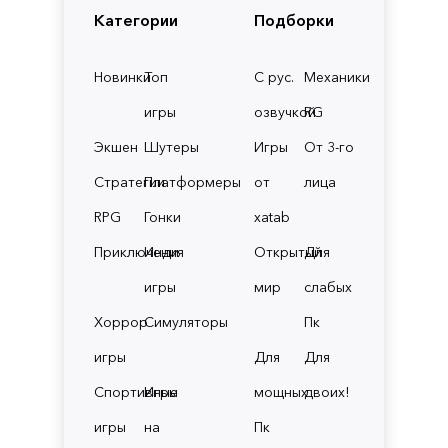
Категории
Подборки
Новинки
Топ
С рус.
Механики
игры
озвучкой
RG
Экшен
Шутеры
Игры
От 3-го
Стратегии
Платформеры
от
лица
RPG
Гонки
xatab
Приключения
Инди
Открытый
Для
игры
мир
слабых
Хоррор
Симуляторы
Пк
игры
Для
Для
Спортивные
Игры
мощных
двоих!
игры
на
Пк