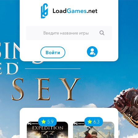
Войти
7
5.9
6.3