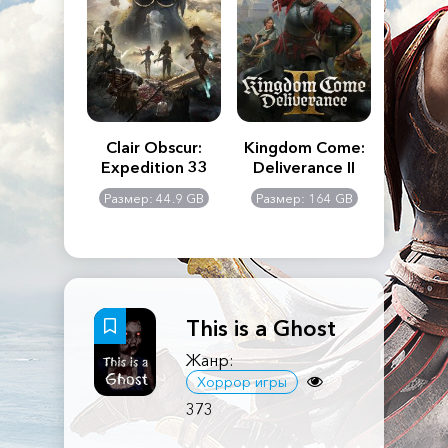
n's Creed
Clair Obscur:
Kingdom Come:
The La
dows
Expedition 33
Deliverance II
Pa
Rema
: 117 GB
Размер: 44.9 GB
Размер: 164 GB
Размер
This is a Ghost
Жанр:
Хоррор игры
373