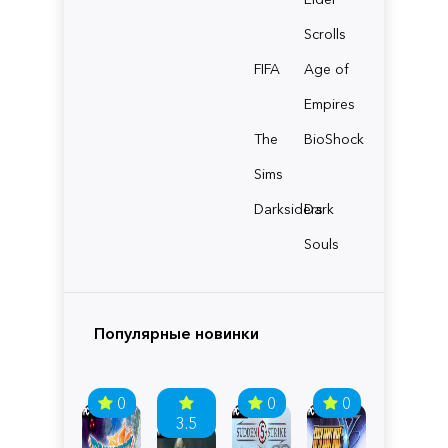
Scrolls
FIFA
Age of
Empires
The
BioShock
Sims
Darksiders
Dark
Souls
Популярные новинки
0
0
0
3.5