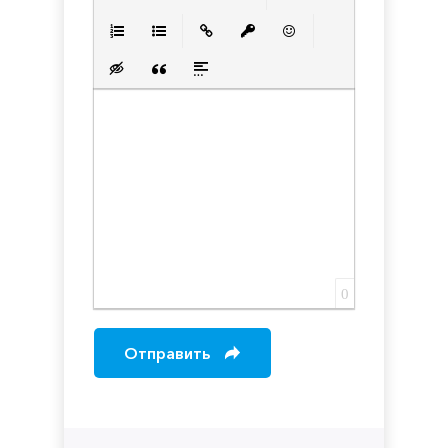
Полужирный
Курсив
Подчеркнутый
Зачеркнутый
Выравнивани
Нумерованный список
Маркированный список
Вставить ссылку
Вставить защищенную с
Вставить смайлик
Вставка скрытого текста
Вставка цитаты
Вставка спойлера
0
Отправить