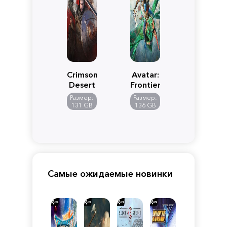
Crimson
Avatar:
Desert
Frontiers
of
Размер:
Размер:
Pandora
131 GB
136 GB
Самые ожидаемые новинки