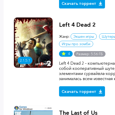
Скачать торрент
Left 4 Dead 2
Жанр:
Экшен игры
Шутер
Игры про зомби
4
Размер: 5.56 ГБ
2.1.5.1
Left 4 Dead 2 – компьютерн
собой кооперативный шутер
элементами сурвайвла-хор
занималась всем известная 
Скачать торрент
The Last of Us