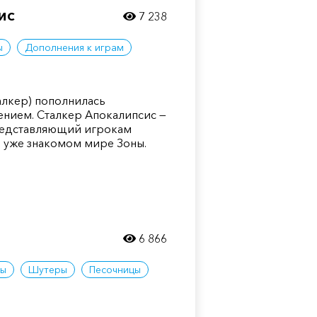
ис
7 238
ы
Дополнения к играм
Сталкер) пополнилась
нием. Сталкер Апокалипсис —
редставляющий игрокам
 уже знакомом мире Зоны.
6 866
ры
Шутеры
Песочницы