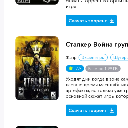
скачать торрент который вы
игре
Скачать торрент
Сталкер Война гру
Жанр:
Экшен игры
Шутер
7.9
Размер: 1.99 ГБ
Уходят дни когда в зоне ка
настало время масштабных 
артефакты, но только уже г
основной сюжет игры котор
Скачать торрент