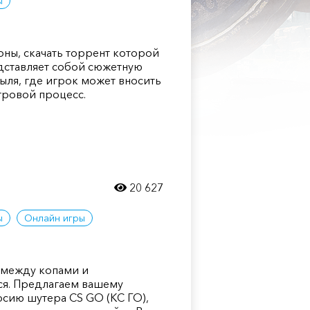
ы
оны, скачать торрент которой
дставляет собой сюжетную
ля, где игрок может вносить
гровой процесс.
20 627
ы
Онлайн игры
 между копами и
я. Предлагаем вашему
сию шутера CS GO (КС ГО),