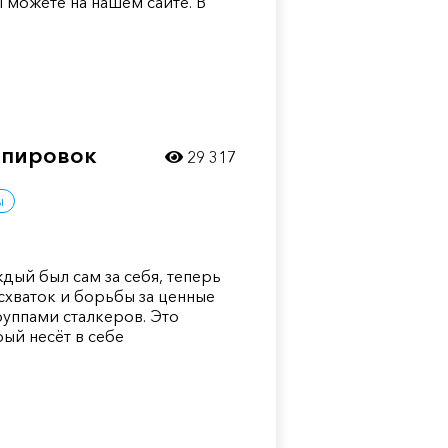
 можете на нашем сайте. В
ппировок
29 317
ы
ждый был сам за себя, теперь
схваток и борьбы за ценные
руппами сталкеров. Это
ый несёт в себе