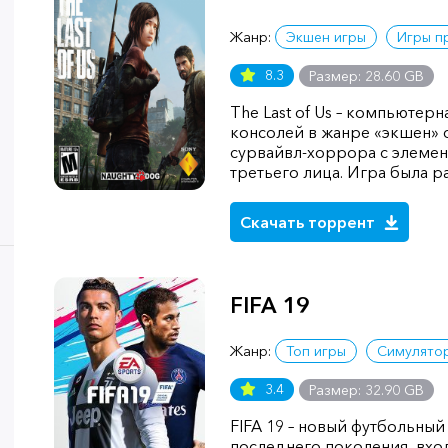
Жанр:
Экшен игры
Игры п
8.3
Размер: 28.60 GB
The Last of Us – компьютерн
консолей в жанре «экшен» 
сурвайвл-хоррора с элемен
третьего лица. Игра была р
Скачать торрент
FIFA 19
Жанр:
Топ игры
Симулято
3.4
Размер: 32.90 GB
FIFA 19 – новый футбольный
последнего поколения, вхо