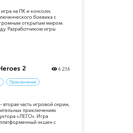
игра на ПК и консоли,
ключенческого боевика с
 огромным открытым миром.
оду. Разработчиком игры
Heroes 2
6 236
ы
Приключения
 – вторая часть игровой серии,
вительных приключениях
уктора «ЛЕГО». Игра
иплатформенный экшен с