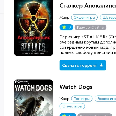
Сталкер Апокалипс
Жанр:
Экшен игры
Шутер
0
Размер: 2.29 ГБ
Серия игр «S.T.A.L.K.E.R» (
очередным крутым дополне
совершенно новый мод, п
полную свободу действий в
Скачать торрент
Watch Dogs
Жанр:
Топ игры
Экшен иг
Стелс игры