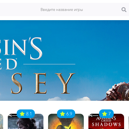
8.1
6.9
7