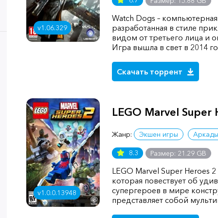
6.7
Размер: 15.88 GB
Watch Dogs – компьютерная 
разработанная в стиле при
v1.06.329
видом от третьего лица и
Игра вышла в свет в 2014 г
Скачать торрент
LEGO Marvel Super 
Жанр:
Экшен игры
Аркад
8.3
Размер: 21.29 GB
LEGO Marvel Super Heroes 2
которая повествует об уди
супергероев в мире констр
v1.0.0.13948
представляет собой мульт