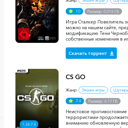
Жанр:
Экшен игры
Шутер
10
Размер: 0.016 ГБ
Игра Сталкер Повелитель з
можно на нашем сайте, пре
модификацию Тени Чернобы
собственные изменения в и
Скачать торрент
CS GO
Жанр:
Экшен игры
Шутер
7.4
Размер: 6.17 ГБ
Неистовое противостояние
террористами продолжаетс
вниманию обновленную вер
1.36.7.4