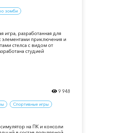
ро зомби
ая игра, разработанная для
с элементами приключения и
тами стелса с видом от
азработана студией
9 948
ры
Спортивные игры
 симулятор на ПК и консоли
дящий в состав популярной