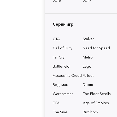
2018
2017
Серии игр
GTA
Stalker
Call of Duty
Need for Speed
Far Cry
Metro
Battlefield
Lego
Assassin's Creed
Fallout
Ведьмак
Doom
Warhammer
The Elder Scrolls
FIFA
Age of Empires
The Sims
BioShock