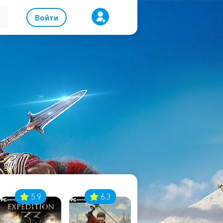
Войти
5.9
6.3
8.1