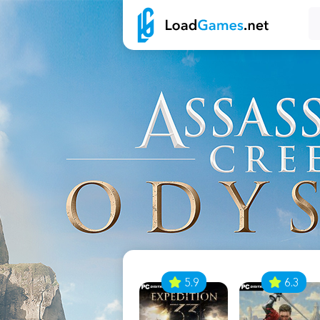
7
5.9
6.3