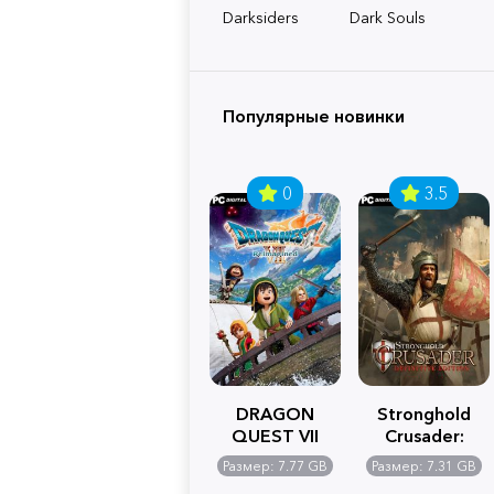
Darksiders
Dark Souls
Популярные новинки
0
3.5
DRAGON
Stronghold
QUEST VII
Crusader:
Reimagined
Definitive
Размер: 7.77 GB
Размер: 7.31 GB
Edition