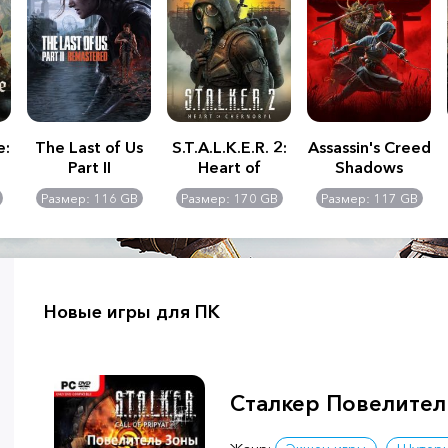
e:
The Last of Us
S.T.A.L.K.E.R. 2:
Assassin's Creed
Part II
Heart of
Shadows
Remastered
Chernobyl -
Размер: 116 GB
Размер: 170 GB
Размер: 117 GB
Ultimate Edition
Новые игры для ПК
Сталкер Повелител