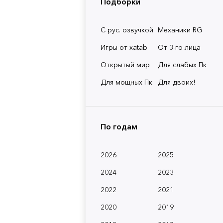
Подборки
С рус. озвучкой
Механики RG
Игры от xatab
От 3-го лица
Открытый мир
Для слабых Пк
Для мощных Пк
Для двоих!
По годам
2026
2025
2024
2023
2022
2021
2020
2019