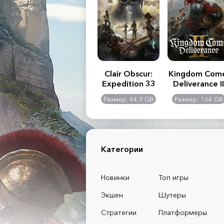
.R. 2:
Assassin's Creed
Clair Obscur:
Kingdom Com
of
Shadows
Expedition 33
Deliverance II
l -
0 GB
Размер: 117 GB
Размер: 44.9 GB
Размер: 164 GB
dition
Категории
Новинки
Топ игры
Экшен
Шутеры
Стратегии
Платформеры