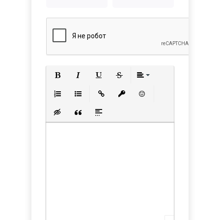
Полужирный
Курсив
Подчеркнутый
Зачеркнутый
Выравнивани
Нумерованный список
Маркированный список
Вставить ссылку
Вставить защищенную с
Вставить смайлик
Вставка скрытого текста
Вставка цитаты
Вставка спойлера