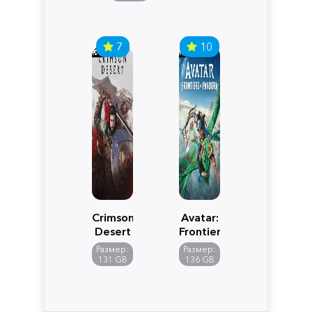
7
10
Crimson
Avatar:
Desert
Frontiers
of
Размер:
Размер:
Pandora
131 GB
136 GB