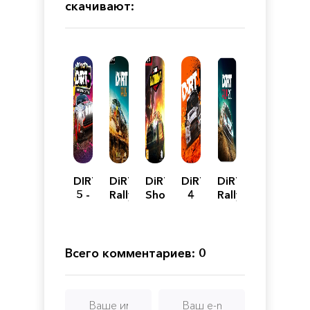
скачивают:
DIRT
DiRT
DiRT
DiRT
DiRT
5 -
Rally
Showdown
4
Rally
Amplified
2.0
Edition
-
Super
Deluxe
Всего комментариев: 0
Edition