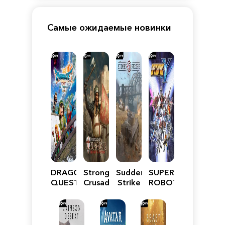
Самые ожидаемые новинки
DRAGON
Stronghold
Sudden
SUPER
QUEST
Crusader:
Strike
ROBOT
VII
Definitive
5
WARS
Reimagined
Edition
Y