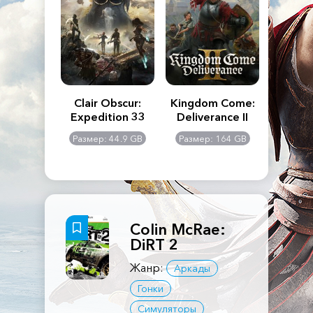
n's Creed
Clair Obscur:
Kingdom Come:
The La
dows
Expedition 33
Deliverance II
Pa
Rema
: 117 GB
Размер: 44.9 GB
Размер: 164 GB
Размер
Colin McRae:
DiRT 2
Жанр:
Аркады
Гонки
Симуляторы