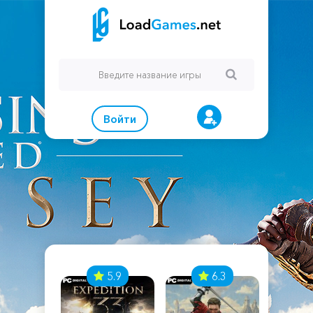
Войти
7
5.9
6.3