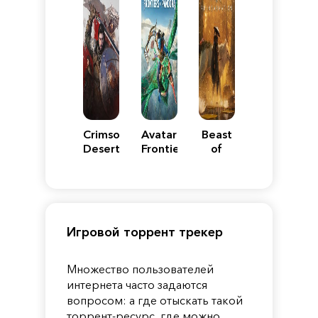
Crimson
Avatar:
Beast
Desert
Frontiers
of
of
Reincarnation
Pandora
Игровой торрент трекер
Множество пользователей
интернета часто задаются
вопросом: а где отыскать такой
торрент-ресурс, где можно