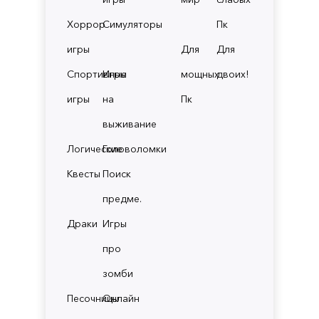
Хоррор
Симуляторы
Пк
игры
Для
Для
Спортивные
Игры
мощных
двоих!
игры
на
Пк
выживание
Логические
Головоломки
Квесты
Поиск
предме.
Драки
Игры
про
зомби
Песочницы
Онлайн