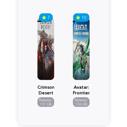
7
10
Crimson
Avatar:
Desert
Frontiers
of
Размер:
Размер:
Pandora
131 GB
136 GB