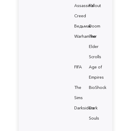
Assassin's
Fallout
Creed
Ведьмак
Doom
Warhammer
The
Elder
Scrolls
FIFA
Age of
Empires
The
BioShock
Sims
Darksiders
Dark
Souls