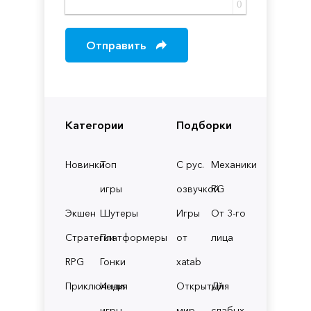
0
Отправить
Категории
Подборки
Новинки
Топ
С рус.
Механики
игры
озвучкой
RG
Экшен
Шутеры
Игры
От 3-го
Стратегии
Платформеры
от
лица
RPG
Гонки
xatab
Приключения
Инди
Открытый
Для
игры
мир
слабых