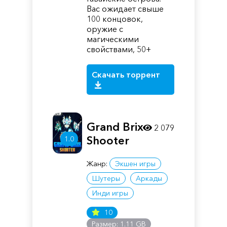
Вас ожидает свыше
100 концовок,
оружие с
магическими
свойствами, 50+
Скачать торрент
Grand Brix
2 079
Shooter
1.0
Жанр:
Экшен игры
Шутеры
Аркады
Инди игры
10
Размер: 1.11 GB