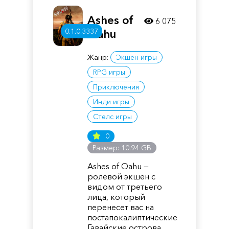
Ashes of
6 075
0.1.0.3337
Oahu
Жанр:
Экшен игры
RPG игры
Приключения
Инди игры
Стелс игры
0
Размер: 10.94 GB
Ashes of Oahu —
ролевой экшен с
видом от третьего
лица, который
перенесет вас на
постапокалиптические
Гавайские острова.