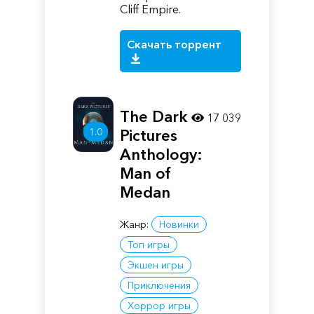
Cliff Empire.
Скачать торрент
The Dark
17 039
1.0
Pictures
Anthology:
Man of
Medan
Жанр:
Новинки
Топ игры
Экшен игры
Приключения
Хоррор игры