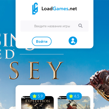
Войти
7
5.9
6.5