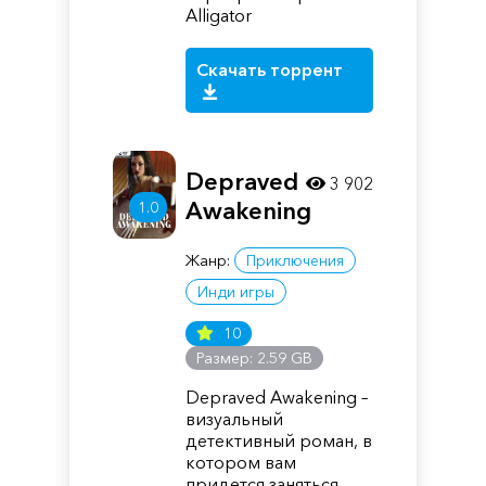
Alligator
Скачать торрент
Depraved
3 902
Awakening
1.0
Жанр:
Приключения
Инди игры
10
Размер: 2.59 GB
Depraved Awakening –
визуальный
детективный роман, в
котором вам
придется заняться