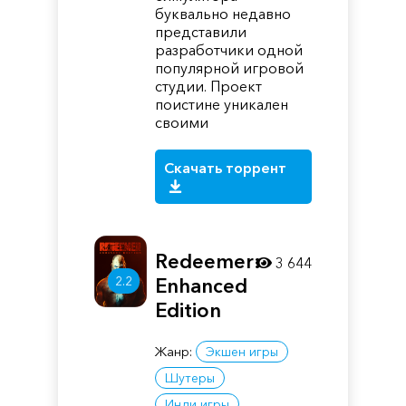
буквально недавно
представили
разработчики одной
популярной игровой
студии. Проект
поистине уникален
своими
Скачать торрент
Redeemer:
3 644
2.2
Enhanced
Edition
Жанр:
Экшен игры
Шутеры
Инди игры