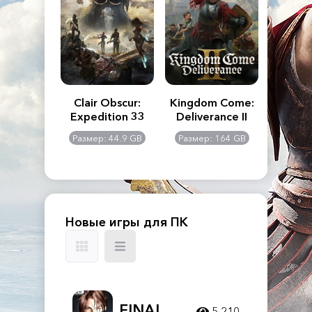
n's Creed
Clair Obscur:
Kingdom Come:
The La
dows
Expedition 33
Deliverance II
Pa
Rema
: 117 GB
Размер: 44.9 GB
Размер: 164 GB
Размер
Новые игры для ПК
FINAL
5 210