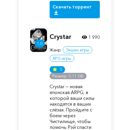
Скачать торрент
Crystar
1 990
1.0
Жанр:
Экшен игры
RPG игры
0
Размер: 5.11 GB
Crystar — новая
японская ARPG, в
которой ваши силы
находятся в ваших
слёзах. Пройдите с
боем через
Чистилище, чтобы
помочь Рэй спасти