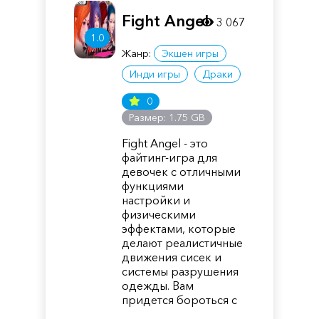
Fight Angel
3 067
1.0
Жанр:
Экшен игры
Инди игры
Драки
0
Размер: 1.75 GB
Fight Angel - это
файтинг-игра для
девочек с отличными
функциями
настройки и
физическими
эффектами, которые
делают реалистичные
движения сисек и
системы разрушения
одежды. Вам
придется бороться с