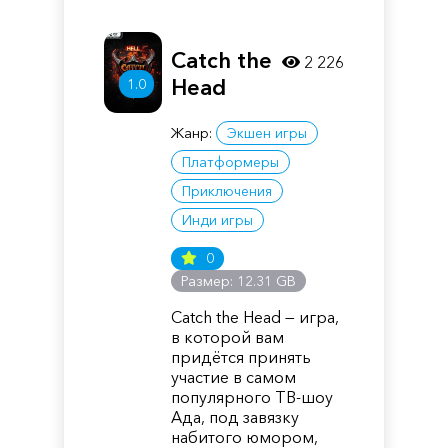
Catch the
2 226
Head
1.0
Жанр:
Экшен игры
Платформеры
Приключения
Инди игры
0
Размер: 12.31 GB
Catch the Head — игра,
в которой вам
придётся принять
участие в самом
популярного ТВ-шоу
Ада, под завязку
набитого юмором,