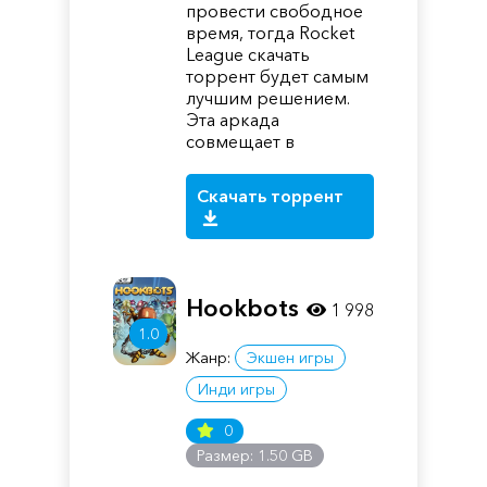
провести свободное
время, тогда Rocket
League скачать
торрент будет самым
лучшим решением.
Эта аркада
совмещает в
Скачать торрент
Hookbots
1 998
1.0
Жанр:
Экшен игры
Инди игры
0
Размер: 1.50 GB