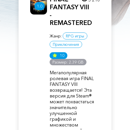
FANTASY VIII
1.0
-
REMASTERED
Жанр:
RPG игры
Приключения
10
Размер: 2.39 GB
Мегапопулярная
ролевая игра FINAL
FANTASY VIII
возвращается! Эта
версия для Steam®
может похвастаться
значительно
улучшенной
графикой и
множеством