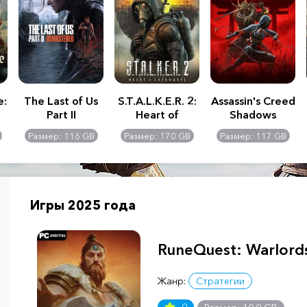
e:
The Last of Us
S.T.A.L.K.E.R. 2:
Assassin's Creed
Part II
Heart of
Shadows
Remastered
Chernobyl -
Размер: 116 GB
Размер: 170 GB
Размер: 117 GB
Ultimate Edition
Игры 2025 года
RuneQuest: Warlord
Жанр:
Стратегии