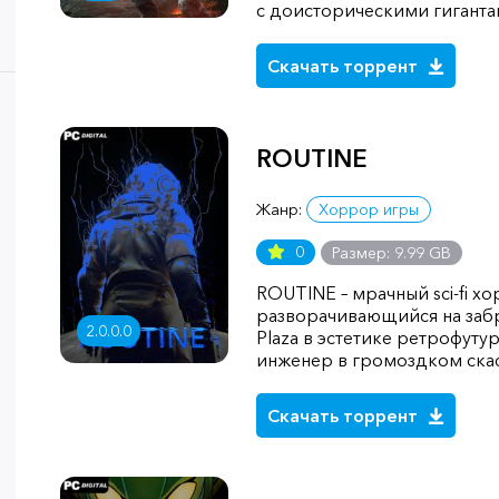
с доисторическими гиганта
Скачать торрент
ROUTINE
Жанр:
Хоррор игры
0
Размер: 9.99 GB
ROUTINE – мрачный sci-fi х
разворачивающийся на заб
2.0.0.0
Plaza в эстетике ретрофуту
инженер в громоздком ска
Скачать торрент