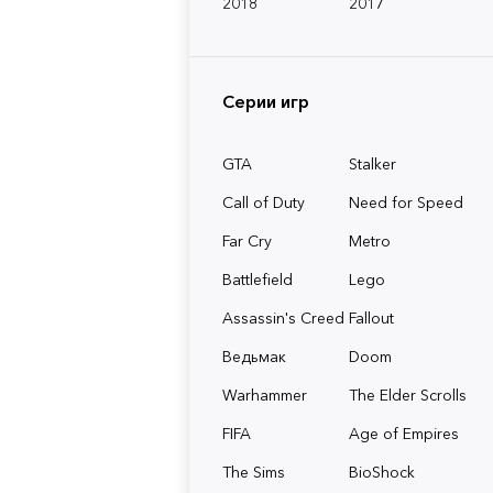
2018
2017
Серии игр
GTA
Stalker
Call of Duty
Need for Speed
Far Cry
Metro
Battlefield
Lego
Assassin's Creed
Fallout
Ведьмак
Doom
Warhammer
The Elder Scrolls
FIFA
Age of Empires
The Sims
BioShock