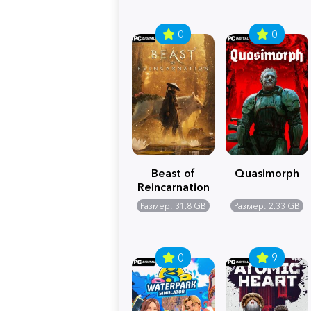
0
0
Beast of
Quasimorph
Reincarnation
Размер: 31.8 GB
Размер: 2.33 GB
0
9