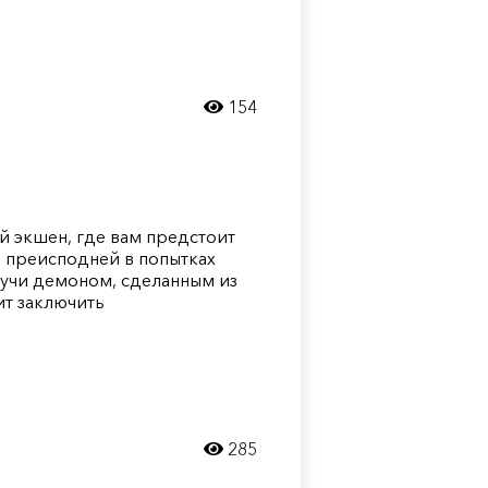
154
ый экшен, где вам предстоит
о преисподней в попытках
удучи демоном, сделанным из
ит заключить
285