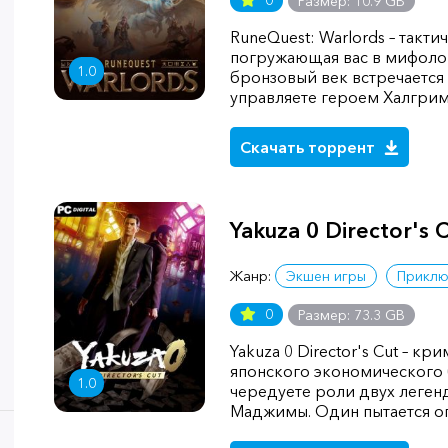
0
Размер: 10.9 GB
RuneQuest: Warlords – такти
погружающая вас в мифолог
1.0
бронзовый век встречается
управляете героем Халгри
Скачать торрент
Yakuza 0 Director's 
Жанр:
Экшен игры
Приклю
0
Размер: 73.3 GB
Yakuza 0 Director's Cut – кр
японского экономического 
1.0
чередуете роли двух леген
Маджимы. Один пытается оп