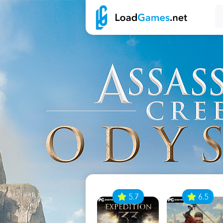
7
5.7
6.5