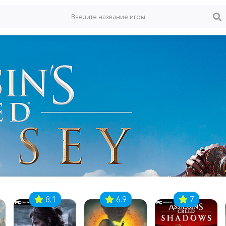
8.1
6.9
7