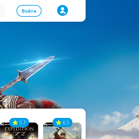
Войти
5.7
6.5
8.1