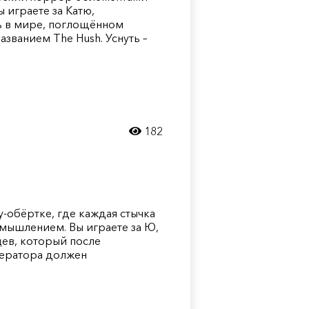
ы играете за Катю,
 в мире, поглощённом
азванием The Hush. Уснуть –
182
-фу-обёртке, где каждая стычка
змышлением. Вы играете за Ю,
ев, который после
ератора должен