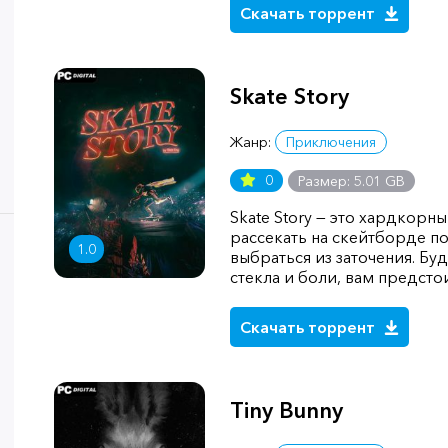
Скачать торрент
Skate Story
Жанр:
Приключения
0
Размер: 5.01 GB
Skate Story — это хардкорн
рассекать на скейтборде п
1.0
выбраться из заточения. Б
стекла и боли, вам предсто
Скачать торрент
Tiny Bunny