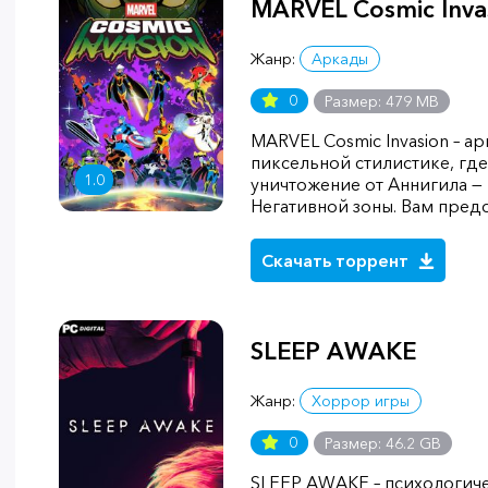
MARVEL Cosmic Inva
Жанр:
Аркады
0
Размер: 479 MB
MARVEL Cosmic Invasion – а
пиксельной стилистике, где
1.0
уничтожение от Аннигила —
Негативной зоны. Вам пред
Скачать торрент
SLEEP AWAKE
Жанр:
Хоррор игры
0
Размер: 46.2 GB
SLEEP AWAKE – психологич