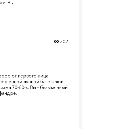
ми. Вы
302
оррор от первого лица,
рошенной лунной базе Union
ризма 70–80-х. Вы – безымянный
фандре,