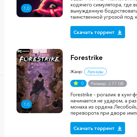
ходячего симулятора, где в
1.0
вынужденную бодрствовать
таинственной угрозой под н
Скачать торрент
Forestrike
Жанр:
Аркады
0
Размер: 2.77 GB
Forestrike – рогалик в кунг
начинается не ударом, а ра
1.0
монаха из ордена Лесобойц
переворота при дворе имп
Скачать торрент