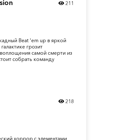
sion
211
ркадный Beat 'em up в яркой
 галактике грозит
 воплощения самой смерти из
стоит собрать команду
218
еский хоррор с элементами