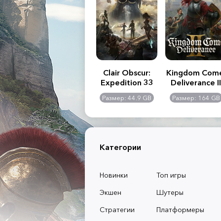
.R. 2:
Assassin's Creed
Clair Obscur:
Kingdom Com
of
Shadows
Expedition 33
Deliverance II
l -
0 GB
Размер: 117 GB
Размер: 44.9 GB
Размер: 164 GB
dition
Категории
Новинки
Топ игры
Экшен
Шутеры
Стратегии
Платформеры