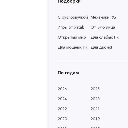
Подборки
С рус. озвучкой
Механики RG
Игры от xatab
От 3-го лица
Открытый мир
Для слабых Пк
Для мощных Пк
Для двоих!
По годам
2026
2025
2024
2023
2022
2021
2020
2019