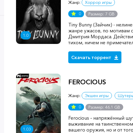
Жанр:
Хоррор игры
0
Размер: 7 GB
Tiny Bunny (Зайчик) - нелин
жанре ужасов, по мотивам 
1.0
Дмитрия Мордаса. Действи
тихом, ничем не примечате
Скачать торрент
FEROCIOUS
Жанр:
Экшен игры
Шутер
0
Размер: 46.1 GB
Ferocious – напряжённый шу
выживание на таинственном 
1.03
вашего оружия, но и от тог