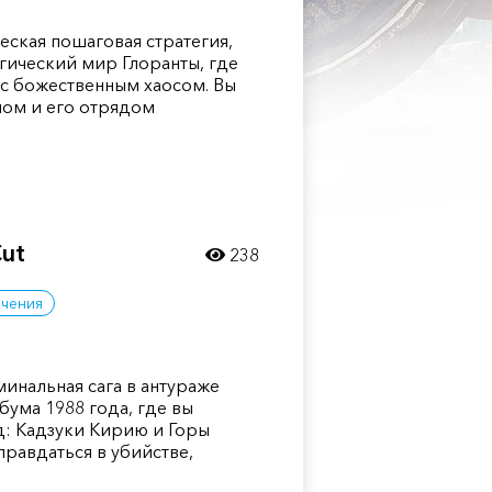
ческая пошаговая стратегия,
ический мир Глоранты, где
 с божественным хаосом. Вы
мом и его отрядом
Cut
238
чения
иминальная сага в антураже
бума 1988 года, где вы
д: Кадзуки Кирию и Горы
равдаться в убийстве,