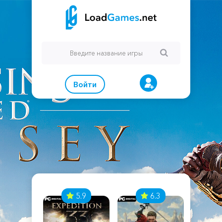
Войти
7
5.9
6.3