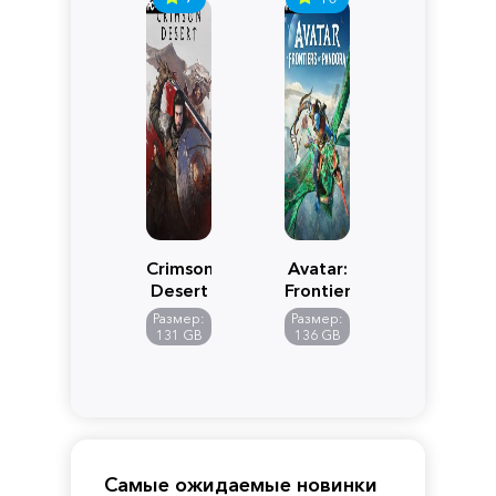
Crimson
Avatar:
Desert
Frontiers
of
Размер:
Размер:
Pandora
131 GB
136 GB
Самые ожидаемые новинки