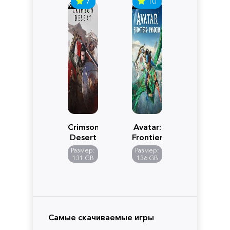
7
10
Crimson
Avatar:
Desert
Frontiers
of
Размер:
Размер:
Pandora
131 GB
136 GB
Самые скачиваемые игры