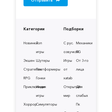
Категории
Подборки
Новинки
Топ
С рус.
Механики
игры
озвучкой
RG
Экшен
Шутеры
Игры
От 3-го
Стратегии
Платформеры
от
лица
RPG
Гонки
xatab
Приключения
Инди
Открытый
Для
игры
мир
слабых
Хоррор
Симуляторы
Пк