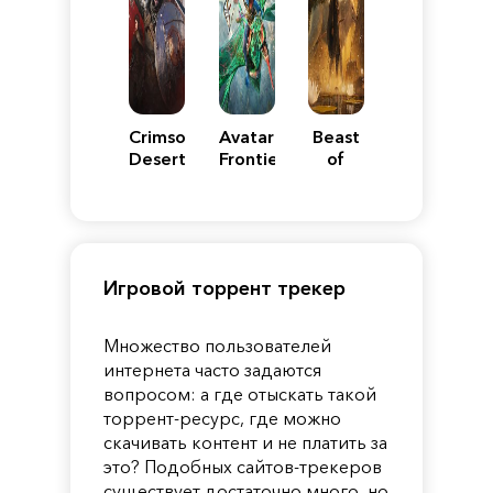
Crimson
Avatar:
Beast
Desert
Frontiers
of
of
Reincarnation
Pandora
Игровой торрент трекер
Множество пользователей
интернета часто задаются
вопросом: а где отыскать такой
торрент-ресурс, где можно
скачивать контент и не платить за
это? Подобных сайтов-трекеров
существует достаточно много, но