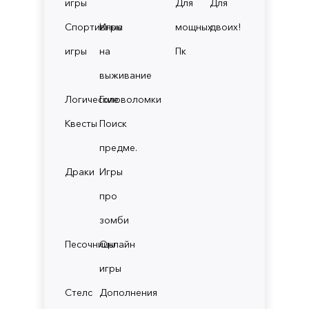
игры
Для
Для
Спортивные
Игры
мощных
двоих!
игры
на
Пк
выживание
Логические
Головоломки
Квесты
Поиск
предме.
Драки
Игры
про
зомби
Песочницы
Онлайн
игры
Стелс
Дополнения