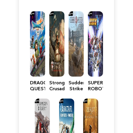
DRAGON
Stronghold
Sudden
SUPER
QUEST
Crusader:
Strike
ROBOT
VII
Definitive
5
WARS
Reimagined
Edition
Y