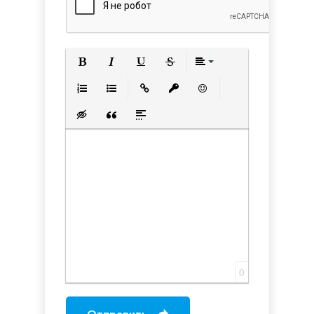
Полужирный
Курсив
Подчеркнутый
Зачеркнутый
Выравнивани
Нумерованный список
Маркированный список
Вставить ссылку
Вставить защищенную с
Вставить смайлик
Вставка скрытого текста
Вставка цитаты
Вставка спойлера
0
Отправить