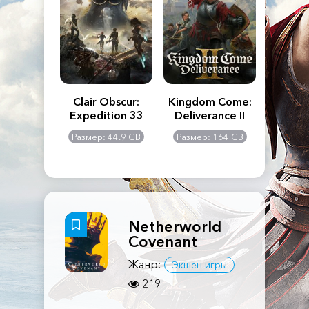
n's Creed
Clair Obscur:
Kingdom Come:
The La
dows
Expedition 33
Deliverance II
Pa
Rema
: 117 GB
Размер: 44.9 GB
Размер: 164 GB
Размер
Netherworld
Covenant
Жанр:
Экшен игры
219