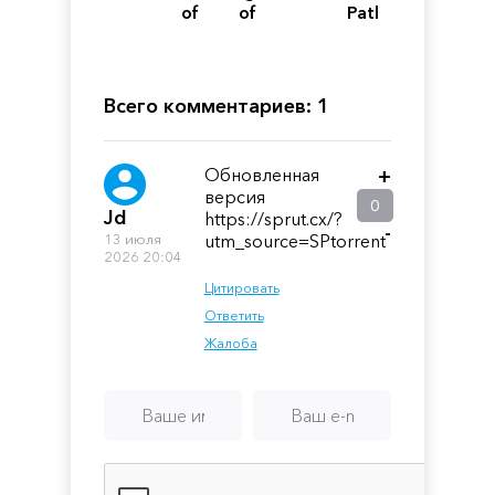
of
of
Path
Fire
Reforging:
The
Freelands
Всего комментариев: 1
Обновленная
+
версия
0
Jd
https://sprut.cx/?
-
13 июля
utm_source=SPtorrent
2026 20:04
Цитировать
Ответить
Жалоба