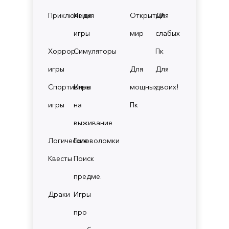
Приключения
Инди
Открытый
Для
игры
мир
слабых
Хоррор
Симуляторы
Пк
игры
Для
Для
Спортивные
Игры
мощных
двоих!
игры
на
Пк
выживание
Логические
Головоломки
Квесты
Поиск
предме.
Драки
Игры
про