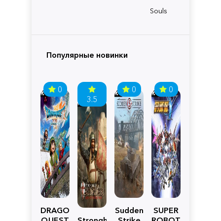
Souls
Популярные новинки
0
0
0
3.5
DRAGON
Sudden
SUPER
QUEST
Stronghold
Strike
ROBOT