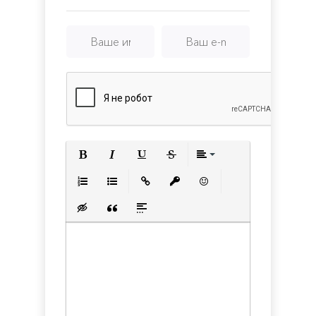
Полужирный
Курсив
Подчеркнутый
Зачеркнутый
Выравнивани
Нумерованный список
Маркированный список
Вставить ссылку
Вставить защищенную с
Вставить смайлик
Вставка скрытого текста
Вставка цитаты
Вставка спойлера