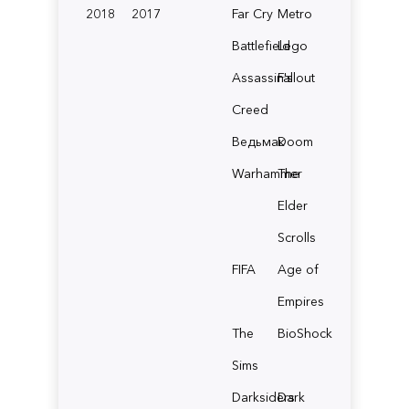
2018
2017
Far Cry
Metro
Battlefield
Lego
Assassin's
Fallout
Creed
Ведьмак
Doom
Warhammer
The
Elder
Scrolls
FIFA
Age of
Empires
The
BioShock
Sims
Darksiders
Dark