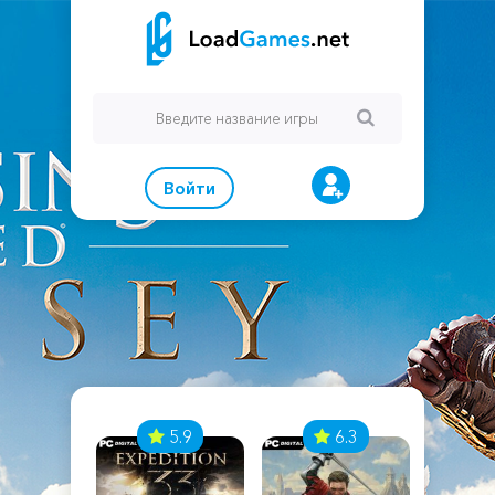
Войти
7
5.9
6.3