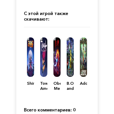
С этой игрой также
скачивают:
Shing!
Towaga:
Obey
B.O.T.S.
Adore
Among
Me
and
Shadows
the
Robofriends
Всего комментариев: 0