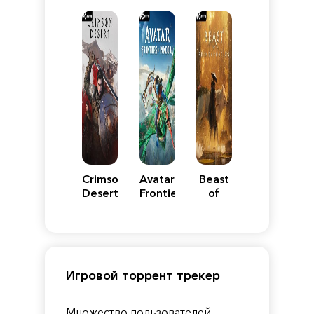
VII
Definitive
5
WARS
Reimagined
Edition
Y
Crimson
Avatar:
Beast
Desert
Frontiers
of
of
Reincarnation
Pandora
Игровой торрент трекер
Множество пользователей