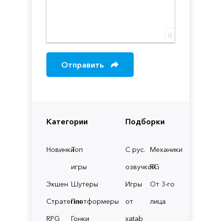
0
Отправить
Категории
Подборки
Новинки
Топ
С рус.
Механики
игры
озвучкой
RG
Экшен
Шутеры
Игры
От 3-го
Стратегии
Платформеры
от
лица
RPG
Гонки
xatab