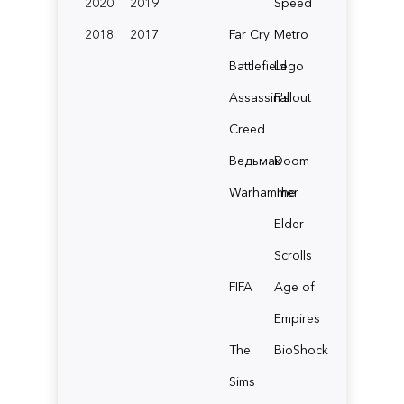
2020
2019
Speed
2018
2017
Far Cry
Metro
Battlefield
Lego
Assassin's
Fallout
Creed
Ведьмак
Doom
Warhammer
The
Elder
Scrolls
FIFA
Age of
Empires
The
BioShock
Sims