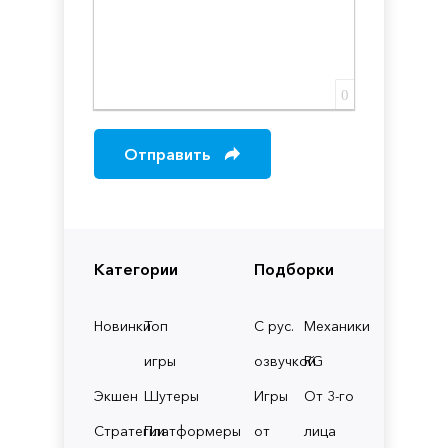
0
Отправить
Категории
Подборки
Новинки
Топ
С рус.
Механики
игры
озвучкой
RG
Экшен
Шутеры
Игры
От 3-го
Стратегии
Платформеры
от
лица