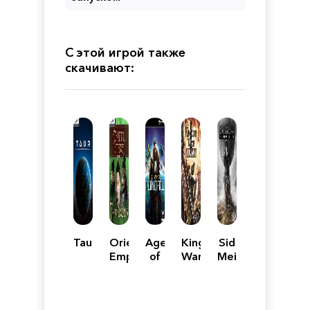
С этой игрой также
скачивают:
Taur
Oriental
Age
Kingdom
Sid
Empires:
of
Wars
Meier's
Three
Wonders:
2:
Civilization
Kingdoms
Planetfall
Battles
VI -
Platinum