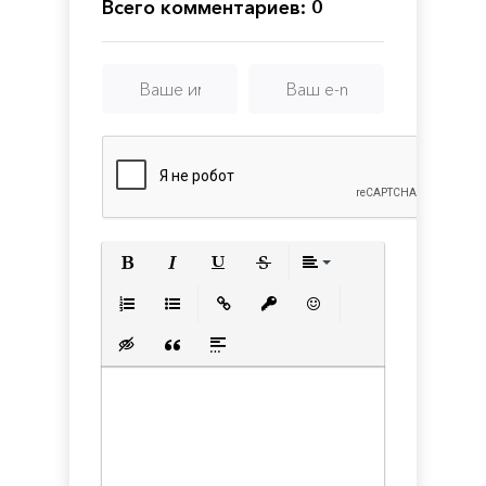
Edition
Всего комментариев: 0
Полужирный
Курсив
Подчеркнутый
Зачеркнутый
Выравнивани
Нумерованный список
Маркированный список
Вставить ссылку
Вставить защищенную с
Вставить смайлик
Вставка скрытого текста
Вставка цитаты
Вставка спойлера