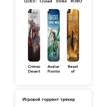
QUEST
Crusader:
Strike
ROBOT
VII
Definitive
5
WARS
Reimagined
Edition
Y
Crimson
Avatar:
Beast
Desert
Frontiers
of
of
Reincarnation
Pandora
Игровой торрент трекер