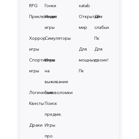
RPG
Гонки
xatab
Приключения
Инди
Открытый
Для
игры
мир
слабых
Хоррор
Симуляторы
Пк
игры
Для
Для
Спортивные
Игры
мощных
двоих!
игры
на
Пк
выживание
Логические
Головоломки
Квесты
Поиск
предме.
Драки
Игры
про