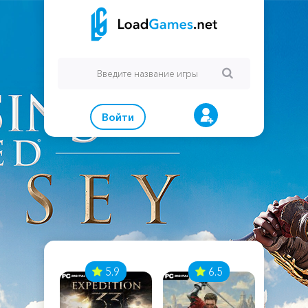
Войти
7
5.9
6.5