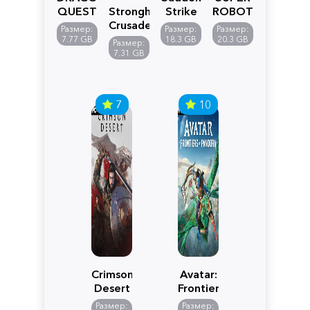
QUEST
Stronghold
Strike
ROBOT
VII
Crusader:
5
WARS
Размер:
Размер:
Размер:
Reimagined
Definitive
Y
7.77 GB
18.3 GB
20.3 GB
Размер:
Edition
7.31 GB
7
10
Crimson
Avatar:
Desert
Frontiers
of
Размер:
Размер: