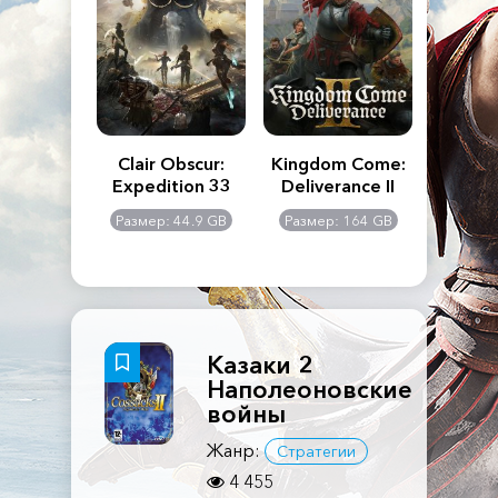
n's Creed
Clair Obscur:
Kingdom Come:
The La
dows
Expedition 33
Deliverance II
Pa
Rema
: 117 GB
Размер: 44.9 GB
Размер: 164 GB
Размер
Казаки 2
Наполеоновские
войны
Жанр:
Стратегии
4 455