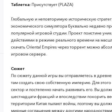
Таблетка:
Присутствует (PLAZA)
Глобальную и неповторимую историческую стратег
экономического симулятора буквально недавно п
популярной игровой студии. Проект поистине уни
действиями в режиме реального времени на масшта
скачать Oriental Empires через торрент можно абс
игровом сервере.
Сюжет
По сюжету данной игры вы отправляетесь в древне
там создать свою собственную империю. Для этог
сектор и постепенно начать развивать его. Вы долж
шестнадцати фракций и впоследствии покорить вес
территории Китая пылают войны, поэтому вы долж
мирные соглашения между другими народностями, 