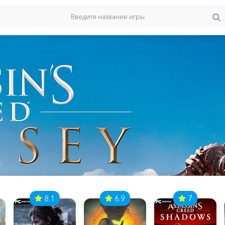
8.1
6.9
7