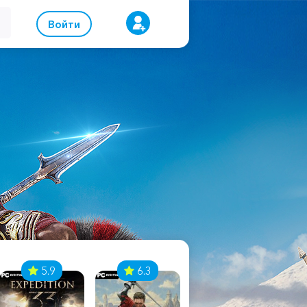
Войти
5.9
6.3
8.1