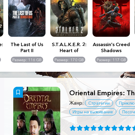
e:
The Last of Us
S.T.A.L.K.E.R. 2:
Assassin's Creed
Part II
Heart of
Shadows
Remastered
Chernobyl -
Размер: 116 GB
Размер: 170 GB
Размер: 117 GB
Ultimate Edition
Oriental Empires: T
Жанр:
Стратегии
Приклю
Игры на выживание
Песоч