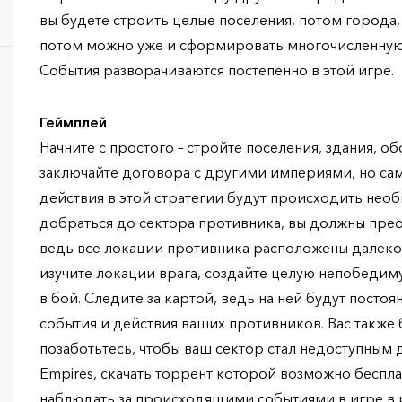
вы будете строить целые поселения, потом города,
потом можно уже и сформировать многочисленную 
События разворачиваются постепенно в этой игре.
Геймплей
Начните с простого – стройте поселения, здания, 
заключайте договора с другими империями, но сам
действия в этой стратегии будут происходить нео
добраться до сектора противника, вы должны прео
ведь все локации противника расположены далеко 
изучите локации врага, создайте целую непобедим
в бой. Следите за картой, ведь на ней будут посто
события и действия ваших противников. Вас также 
позаботьтесь, чтобы ваш сектор стал недоступным дл
Empires, скачать торрент которой возможно беспла
наблюдать за происходящими событиями в игре в