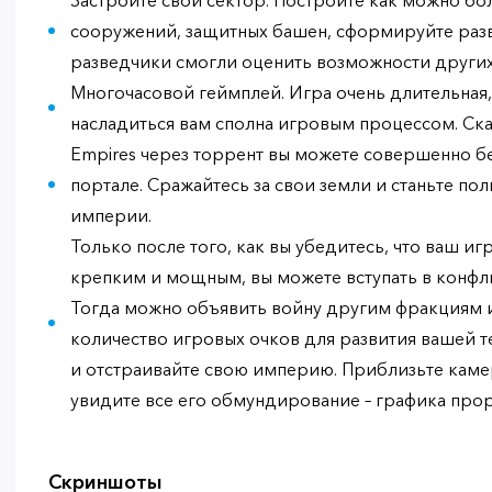
Застройте свой сектор. Постройте как можно б
сооружений, защитных башен, сформируйте раз
разведчики смогли оценить возможности други
Многочасовой геймплей. Игра очень длительная,
насладиться вам сполна игровым процессом. Скач
Empires через торрент вы можете совершенно б
портале. Сражайтесь за свои земли и станьте п
империи.
Только после того, как вы убедитесь, что ваш иг
крепким и мощным, вы можете вступать в конфл
Тогда можно объявить войну другим фракциям и 
количество игровых очков для развития вашей т
и отстраивайте свою империю. Приблизьте камер
увидите все его обмундирование – графика про
Скриншоты