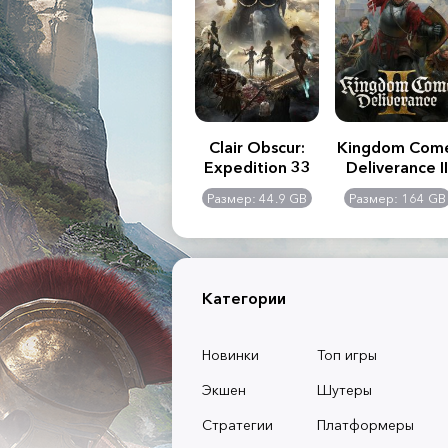
.R. 2:
Assassin's Creed
Clair Obscur:
Kingdom Com
of
Shadows
Expedition 33
Deliverance II
l -
0 GB
Размер: 117 GB
Размер: 44.9 GB
Размер: 164 GB
dition
Категории
Новинки
Топ игры
Экшен
Шутеры
Стратегии
Платформеры