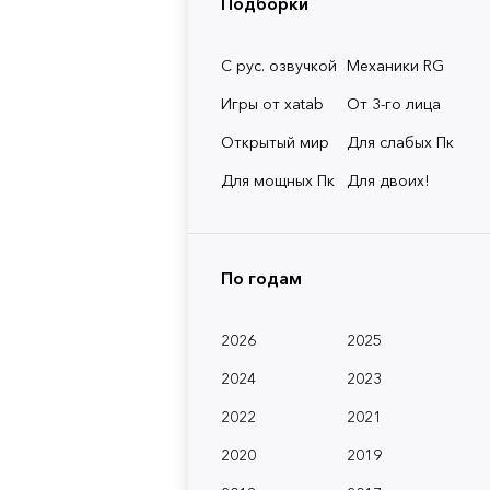
Подборки
С рус. озвучкой
Механики RG
Игры от xatab
От 3-го лица
Открытый мир
Для слабых Пк
Для мощных Пк
Для двоих!
По годам
2026
2025
2024
2023
2022
2021
2020
2019