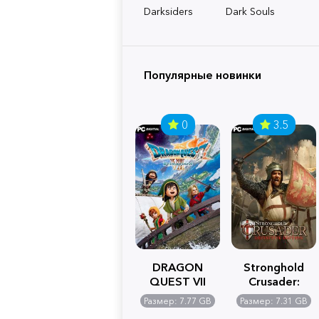
Darksiders
Dark Souls
Популярные новинки
0
3.5
DRAGON
Stronghold
QUEST VII
Crusader:
Reimagined
Definitive
Размер: 7.77 GB
Размер: 7.31 GB
Edition