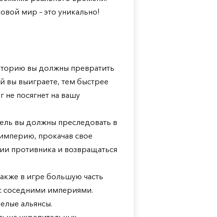
вой мир – это уникально!
иторию вы должны превратить
й вы выиграете, тем быстрее
 не посягнет на вашу
цель вы должны преследовать в
империю, прокачав свое
рии противника и возвращаться
также в игре большую часть
с соседними империями.
елые альянсы.