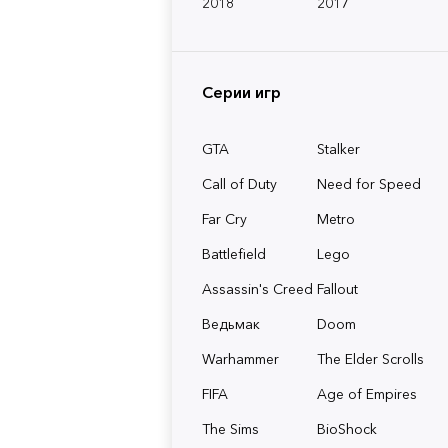
2018
2017
Серии игр
GTA
Stalker
Call of Duty
Need for Speed
Far Cry
Metro
Battlefield
Lego
Assassin's Creed
Fallout
Ведьмак
Doom
Warhammer
The Elder Scrolls
FIFA
Age of Empires
The Sims
BioShock