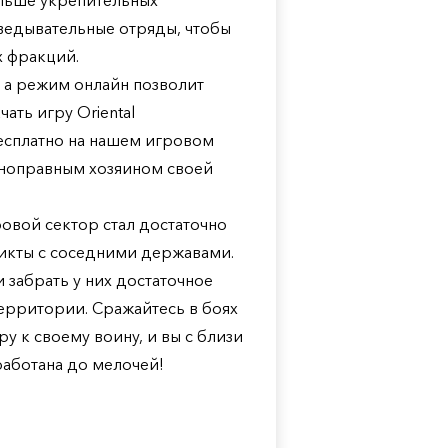
ольше укрепительных
ведывательные отряды, чтобы
х фракций.
 а режим онлайн позволит
ать игру Oriental
есплатно на нашем игровом
олноправным хозяином своей
ровой сектор стал достаточно
икты с соседними державами.
забрать у них достаточное
ерритории. Сражайтесь в боях
у к своему воину, и вы с близи
работана до мелочей!