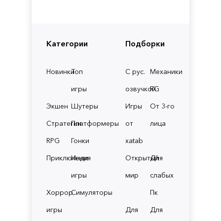
Категории
Подборки
Новинки
Топ
С рус.
Механики
игры
озвучкой
RG
Экшен
Шутеры
Игры
От 3-го
Стратегии
Платформеры
от
лица
RPG
Гонки
xatab
Приключения
Инди
Открытый
Для
игры
мир
слабых
Хоррор
Симуляторы
Пк
игры
Для
Для