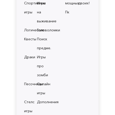
Спортивные
Игры
мощных
двоих!
игры
на
Пк
выживание
Логические
Головоломки
Квесты
Поиск
предме.
Драки
Игры
про
зомби
Песочницы
Онлайн
игры
Стелс
Дополнения
игры