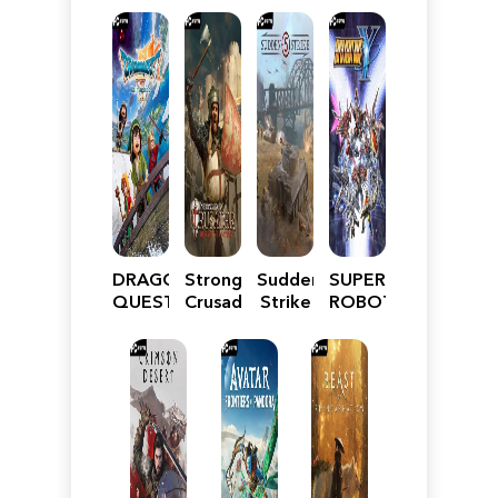
DRAGON
Stronghold
Sudden
SUPER
QUEST
Crusader:
Strike
ROBOT
VII
Definitive
5
WARS
Reimagined
Edition
Y