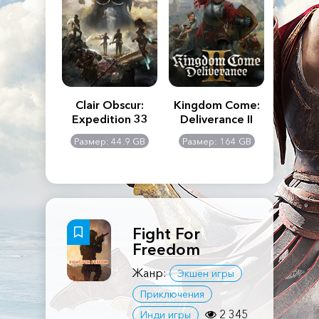
n's Creed
Clair Obscur:
Kingdom Come:
The La
dows
Expedition 33
Deliverance II
Pa
Rema
: 117 GB
Размер: 44.9 GB
Размер: 164 GB
Размер
Fight For
Freedom
Жанр:
Экшен игры
Приключения
2 345
Инди игры