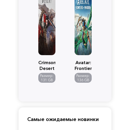
Crimson
Avatar:
Desert
Frontiers
of
Размер:
Размер:
Pandora
131 GB
136 GB
Самые ожидаемые новинки