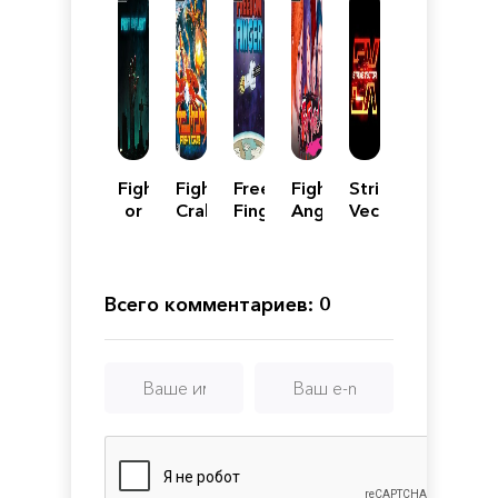
Fight
Fight
Freedom
Fight
Strike
or
Crab
Finger
Angel
Vector
Flight
EX
Всего комментариев: 0