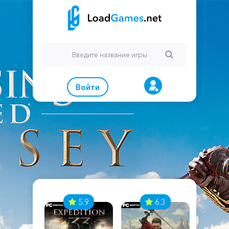
Войти
7
5.9
6.3