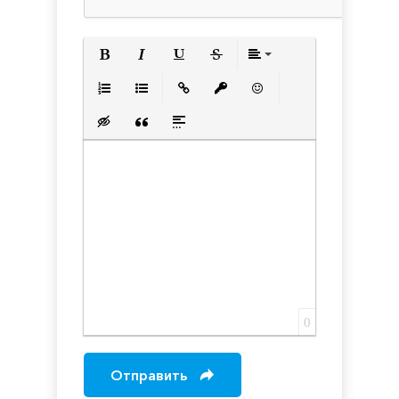
Полужирный
Курсив
Подчеркнутый
Зачеркнутый
Выравнивани
Нумерованный список
Маркированный список
Вставить ссылку
Вставить защищенную с
Вставить смайлик
Вставка скрытого текста
Вставка цитаты
Вставка спойлера
0
Отправить