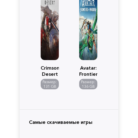
Crimson
Avatar:
Desert
Frontiers
of
Размер:
Размер:
Pandora
131 GB
136 GB
Самые скачиваемые игры