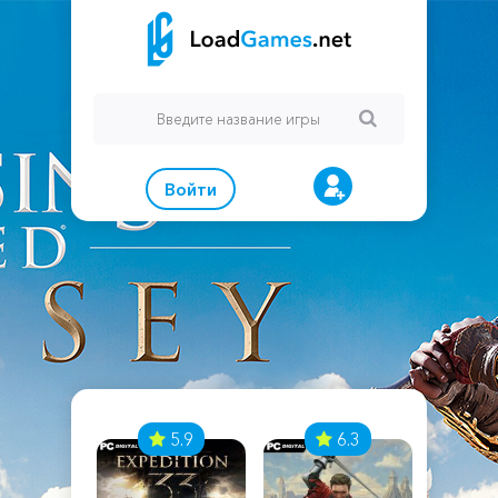
Войти
7
5.9
6.3