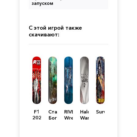
запуском
С этой игрой также
скачивают:
F1
Сталкер
RIVE:
Halo
Survarium
2020
Бог
Wreck,
Wars
с
Hack,
2:
нами
Die,
Complete
Retry!
Edition