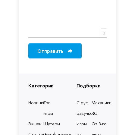
0
Отправить
Категории
Подборки
Новинки
Топ
С рус.
Механики
игры
озвучкой
RG
Экшен
Шутеры
Игры
От 3-го
Стратегии
Платформеры
от
лица