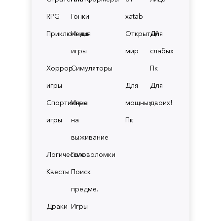
RPG
Гонки
xatab
Приключения
Инди
Открытый
Для
игры
мир
слабых
Хоррор
Симуляторы
Пк
игры
Для
Для
Спортивные
Игры
мощных
двоих!
игры
на
Пк
выживание
Логические
Головоломки
Квесты
Поиск
предме.
Драки
Игры