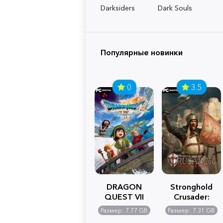
Darksiders
Dark Souls
Популярные новинки
0
3.5
DRAGON
Stronghold
QUEST VII
Crusader:
Reimagined
Definitive
Размер: 7.77 GB
Размер: 7.31 GB
Edition