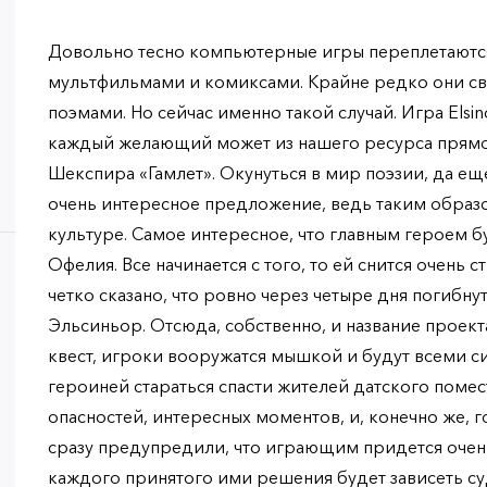
Довольно тесно компьютерные игры переплетаются
мультфильмами и комиксами. Крайне редко они связ
поэмами. Но сейчас именно такой случай. Игра Elsin
каждый желающий может из нашего ресурса прямо 
Шекспира «Гамлет». Окунуться в мир поэзии, да еще
очень интересное предложение, ведь таким образ
культуре. Самое интересное, что главным героем буд
Офелия. Все начинается с того, то ей снится очень 
четко сказано, что ровно через четыре дня погибнут
Эльсиньор. Отсюда, собственно, и название проект
квест, игроки вооружатся мышкой и будут всеми с
героиней стараться спасти жителей датского поме
опасностей, интересных моментов, и, конечно же, 
сразу предупредили, что играющим придется очен
каждого принятого ими решения будет зависеть су