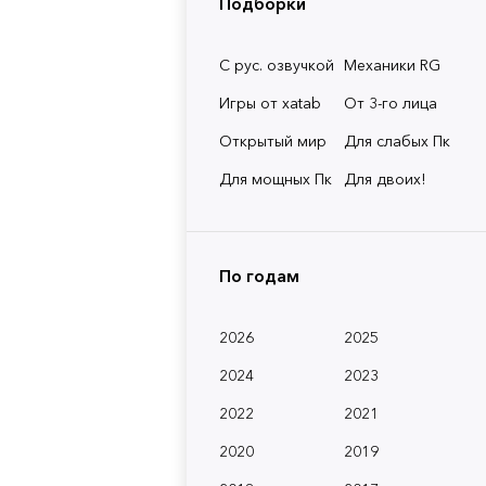
Подборки
С рус. озвучкой
Механики RG
Игры от xatab
От 3-го лица
Открытый мир
Для слабых Пк
Для мощных Пк
Для двоих!
По годам
2026
2025
2024
2023
2022
2021
2020
2019