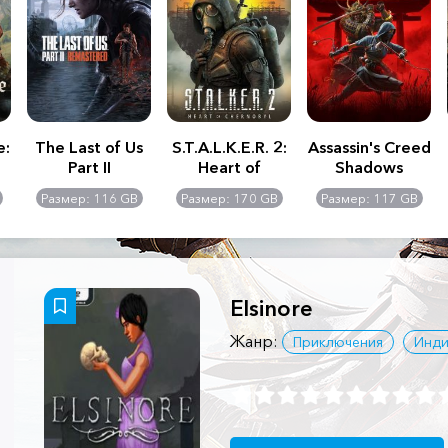
e:
The Last of Us
S.T.A.L.K.E.R. 2:
Assassin's Creed
Part II
Heart of
Shadows
Remastered
Chernobyl -
Размер: 116 GB
Размер: 170 GB
Размер: 117 GB
Ultimate Edition
Elsinore
Жанр:
Приключения
Инди