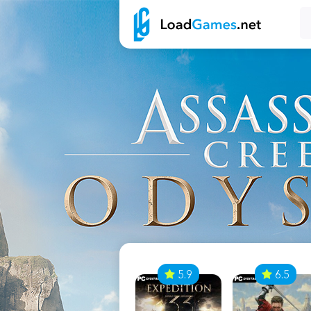
7
5.9
6.5