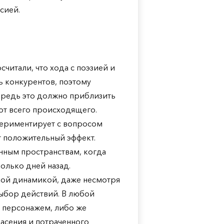
сией.
читали, что хода с поэзией и
ь конкурентов, поэтому
чередь это должно приблизить
от всего происходящего.
периментирует с вопросом
т положительный эффект.
енным пространствам, когда
колько дней назад.
кой динамикой, даже несмотря
 выбор действий. В любой
о персонажем, либо же
пасения и потраченного