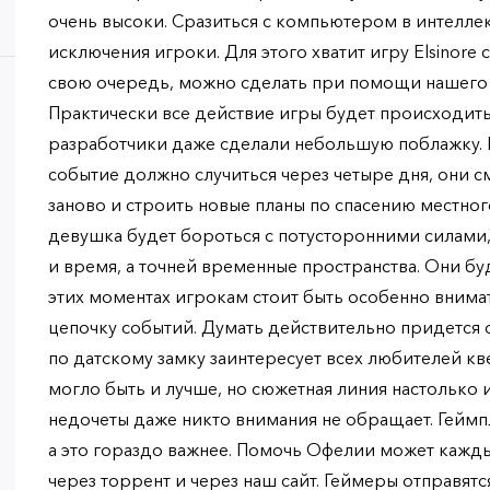
очень высоки. Сразиться с компьютером в интеллек
исключения игроки. Для этого хватит игру Elsinore с
свою очередь, можно сделать при помощи нашего с
Практически все действие игры будет происходить
разработчики даже сделали небольшую поблажку. 
событие должно случиться через четыре дня, они 
заново и строить новые планы по спасению местного
девушка будет бороться с потусторонними силами,
и время, а точней временные пространства. Они буду
этих моментах игрокам стоит быть особенно внима
цепочку событий. Думать действительно придется о
по датскому замку заинтересует всех любителей кв
могло быть и лучше, но сюжетная линия настолько ин
недочеты даже никто внимания не обращает. Геймп
а это гораздо важнее. Помочь Офелии может каждый,
через торрент и через наш сайт. Геймеры отправятс