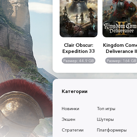
.R. 2:
Assassin's Creed
Clair Obscur:
Kingdom Com
of
Shadows
Expedition 33
Deliverance II
l -
0 GB
Размер: 117 GB
Размер: 44.9 GB
Размер: 164 GB
dition
Категории
Новинки
Топ игры
Экшен
Шутеры
Стратегии
Платформеры