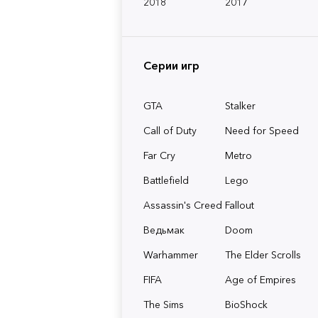
2018
2017
Серии игр
GTA
Stalker
Call of Duty
Need for Speed
Far Cry
Metro
Battlefield
Lego
Assassin's Creed
Fallout
Ведьмак
Doom
Warhammer
The Elder Scrolls
FIFA
Age of Empires
The Sims
BioShock