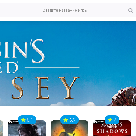
8.1
6.9
7