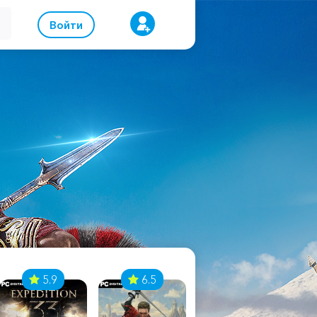
Войти
5.9
6.5
8.1