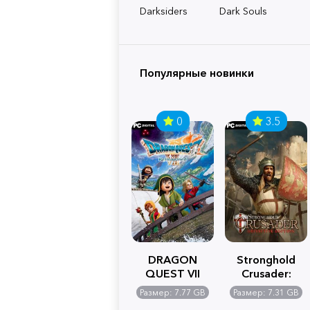
Darksiders
Dark Souls
Популярные новинки
0
3.5
DRAGON
Stronghold
QUEST VII
Crusader:
Reimagined
Definitive
Размер: 7.77 GB
Размер: 7.31 GB
Edition