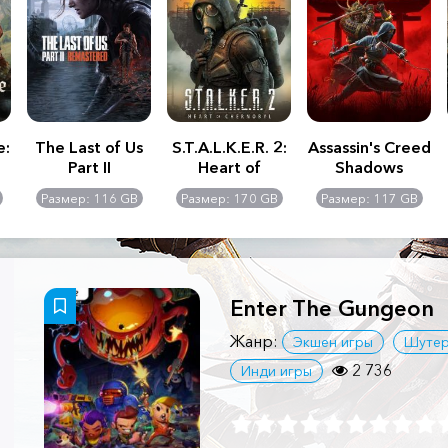
e:
The Last of Us
S.T.A.L.K.E.R. 2:
Assassin's Creed
Part II
Heart of
Shadows
Remastered
Chernobyl -
Размер: 116 GB
Размер: 170 GB
Размер: 117 GB
Ultimate Edition
Enter The Gungeon
Жанр:
Экшен игры
Шуте
2 736
Инди игры