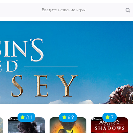
8.1
6.9
7