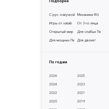
Подборки
С рус. озвучкой
Механики RG
Игры от xatab
От 3-го лица
Открытый мир
Для слабых Пк
Для мощных Пк
Для двоих!
По годам
2026
2025
2024
2023
2022
2021
2020
2019