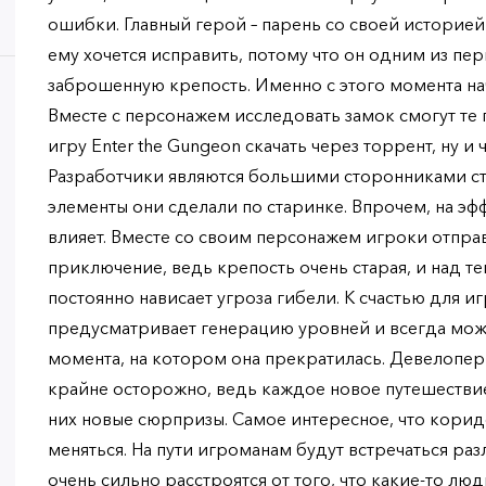
ошибки. Главный герой – парень со своей историей
ему хочется исправить, потому что он одним из пе
заброшенную крепость. Именно с этого момента нач
Вместе с персонажем исследовать замок смогут те
игру Enter the Gungeon скачать через торрент, ну и 
Разработчики являются большими сторонниками с
элементы они сделали по старинке. Впрочем, на эфф
влияет. Вместе со своим персонажем игроки отпра
приключение, ведь крепость очень старая, и над тем
постоянно нависает угроза гибели. К счастью для 
предусматривает генерацию уровней и всегда можн
момента, на котором она прекратилась. Девелопер
крайне осторожно, ведь каждое новое путешествие
них новые сюрпризы. Самое интересное, что корид
меняться. На пути игроманам будут встречаться ра
очень сильно расстроятся от того, что какие-то лю