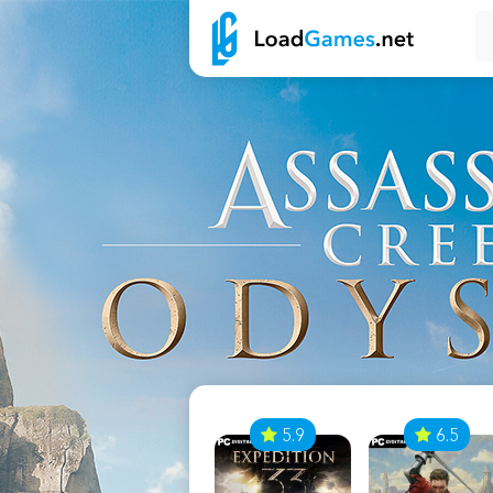
7
5.9
6.5