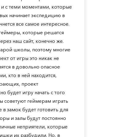
 и с теми моментами, которые
рвых начинает экспедицию в
нется все самое интересное.
 геймеры, которые решатся
через наш сайт, конечно же.
тарой школы, поэтому многие
ект от игры это никак не
вятся в довольно опасное
и, кто в ней находится,
играющих, проект
о будет игру начать с того
ы советуют геймерам играть
 в замок будет готовить для
оры и залы будут постоянно
зличные неприятели, которые
дишки их разбудили. Но, в