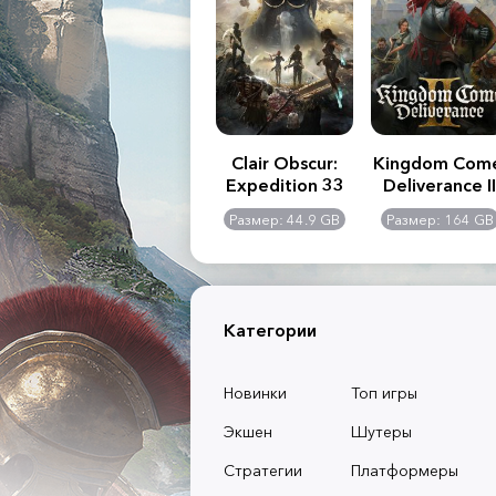
.R. 2:
Assassin's Creed
Clair Obscur:
Kingdom Com
of
Shadows
Expedition 33
Deliverance II
l -
0 GB
Размер: 117 GB
Размер: 44.9 GB
Размер: 164 GB
dition
Категории
Новинки
Топ игры
Экшен
Шутеры
Стратегии
Платформеры