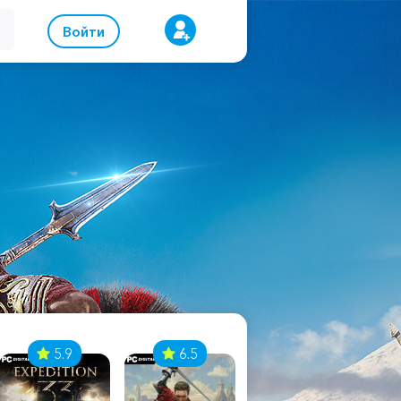
Войти
5.9
6.5
8.1