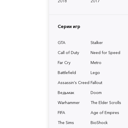
2018
2017
Серии игр
GTA
Stalker
Call of Duty
Need for Speed
Far Cry
Metro
Battlefield
Lego
Assassin's Creed
Fallout
Ведьмак
Doom
Warhammer
The Elder Scrolls
FIFA
Age of Empires
The Sims
BioShock