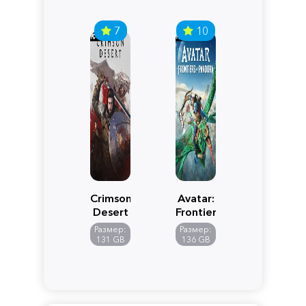
7
10
Crimson
Avatar:
Desert
Frontiers
of
Размер:
Размер:
Pandora
131 GB
136 GB