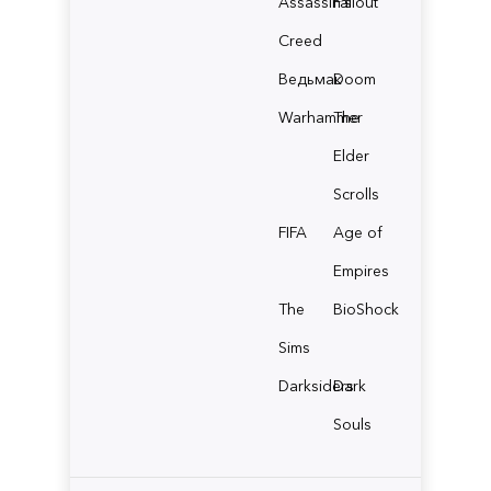
Assassin's
Fallout
Creed
Ведьмак
Doom
Warhammer
The
Elder
Scrolls
FIFA
Age of
Empires
The
BioShock
Sims
Darksiders
Dark
Souls