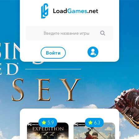
Войти
7
5.9
6.3