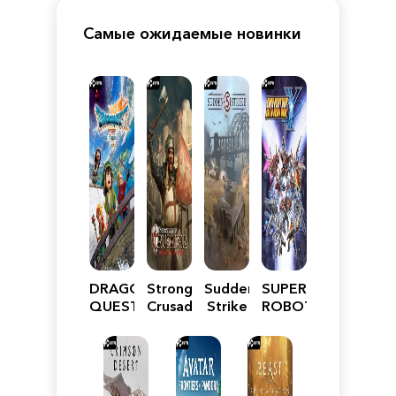
Самые ожидаемые новинки
DRAGON
Stronghold
Sudden
SUPER
QUEST
Crusader:
Strike
ROBOT
VII
Definitive
5
WARS
Reimagined
Edition
Y