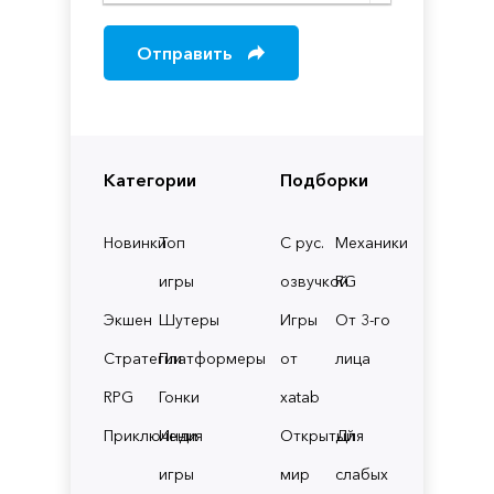
Отправить
Категории
Подборки
Новинки
Топ
С рус.
Механики
игры
озвучкой
RG
Экшен
Шутеры
Игры
От 3-го
Стратегии
Платформеры
от
лица
RPG
Гонки
xatab
Приключения
Инди
Открытый
Для
игры
мир
слабых