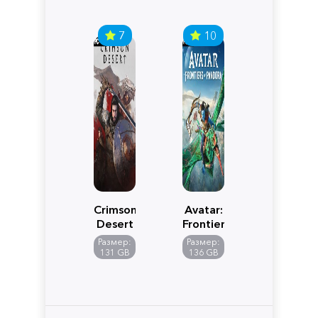
7
10
Crimson
Avatar:
Desert
Frontiers
of
Размер:
Размер:
Pandora
131 GB
136 GB