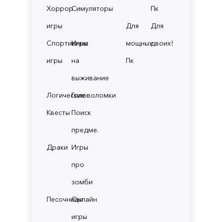
Хоррор
Симуляторы
Пк
игры
Для
Для
Спортивные
Игры
мощных
двоих!
игры
на
Пк
выживание
Логические
Головоломки
Квесты
Поиск
предме.
Драки
Игры
про
зомби
Песочницы
Онлайн
игры