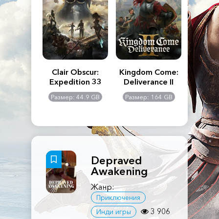
n's Creed
Clair Obscur:
Kingdom Come:
The La
dows
Expedition 33
Deliverance II
Pa
Rema
: 117 GB
Размер: 44.9 GB
Размер: 164 GB
Размер
Depraved
Awakening
Жанр:
Приключения
3 906
Инди игры