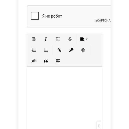
Полужирный
Курсив
Подчеркнутый
Зачеркнутый
Выравнивани
Нумерованный список
Маркированный список
Вставить ссылку
Вставить защищенную с
Вставить смайлик
Вставка скрытого текста
Вставка цитаты
Вставка спойлера
0