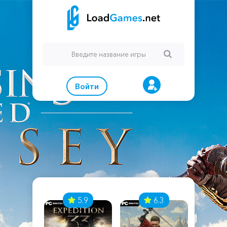
Войти
7
5.9
6.3