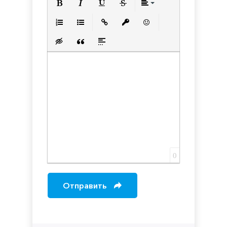
Полужирный
Курсив
Подчеркнутый
Зачеркнутый
Выравнивани
Нумерованный список
Маркированный список
Вставить ссылку
Вставить защищенную с
Вставить смайлик
Вставка скрытого текста
Вставка цитаты
Вставка спойлера
0
Отправить