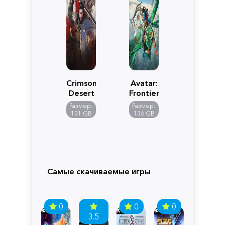
Crimson
Avatar:
Desert
Frontiers
of
Размер:
Размер:
Pandora
131 GB
136 GB
Самые скачиваемые игры
0
0
0
3.5