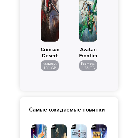
Crimson
Avatar:
Desert
Frontiers
of
Размер:
Размер:
Pandora
131 GB
136 GB
Самые ожидаемые новинки