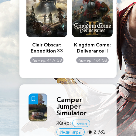
n's Creed
Clair Obscur:
Kingdom Come:
The La
dows
Expedition 33
Deliverance II
Pa
Rema
: 117 GB
Размер: 44.9 GB
Размер: 164 GB
Размер
Camper
Jumper
Simulator
Жанр:
Гонки
2 982
Инди игры