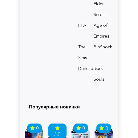
Elder
Scrolls
FIFA
Age of
Empires
The
BioShock
Sims
Darksiders
Dark
Souls
Популярные новинки
0
0
0
3.5