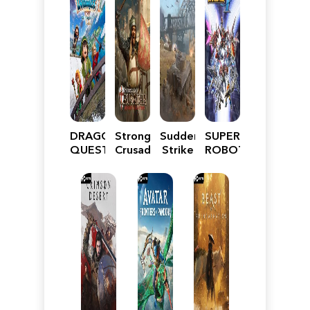
DRAGON
Stronghold
Sudden
SUPER
QUEST
Crusader:
Strike
ROBOT
VII
Definitive
5
WARS
Reimagined
Edition
Y