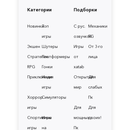
Категории
Подборки
Новинки
Топ
С рус.
Механики
игры
озвучкой
RG
Экшен
Шутеры
Игры
От 3-го
Стратегии
Платформеры
от
лица
RPG
Гонки
xatab
Приключения
Инди
Открытый
Для
игры
мир
слабых
Хоррор
Симуляторы
Пк
игры
Для
Для
Спортивные
Игры
мощных
двоих!
игры
на
Пк