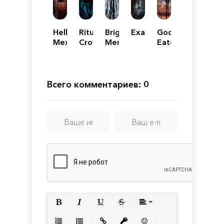
Hellbound
Ritual:
Bright
Exanima
God
Механики
Crown
Memory
Eater
of
3
Horns
Всего комментариев: 0
Полужирный
Курсив
Подчеркнутый
Зачеркнутый
Выравнивани