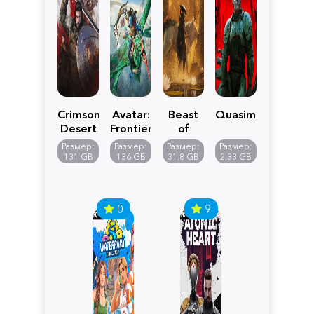
Crimson
Avatar:
Beast
Quasimorph
Desert
Frontiers
of
of
Reincarnation
Размер:
Размер:
Размер:
Размер:
Pandora
131 GB
136 GB
31.8 GB
2.33 GB
0
9