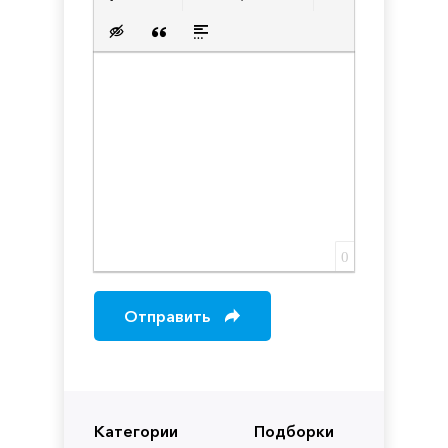
Нумерованный список
Маркированный список
Вставить ссылку
Вставить защищенную с
Вставить смайлик
Вставка скрытого текста
Вставка цитаты
Вставка спойлера
0
Отправить
Категории
Подборки