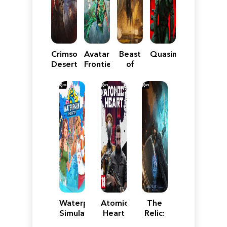
Crimson
Avatar:
Beast
Quasimorph
Desert
Frontiers
of
of
Reincarnation
Pandora
Waterpark
Atomic
The
Simulator
Heart
Relic:
First