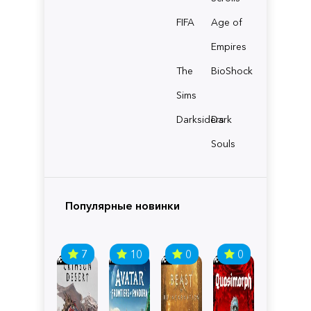
FIFA
Age of
Empires
The
BioShock
Sims
Darksiders
Dark
Souls
Популярные новинки
7
10
0
0