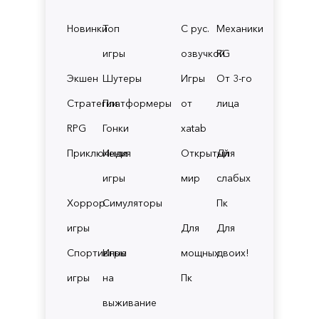
Новинки
Топ
С рус.
Механики
игры
озвучкой
RG
Экшен
Шутеры
Игры
От 3-го
Стратегии
Платформеры
от
лица
RPG
Гонки
xatab
Приключения
Инди
Открытый
Для
игры
мир
слабых
Хоррор
Симуляторы
Пк
игры
Для
Для
Спортивные
Игры
мощных
двоих!
игры
на
Пк
выживание