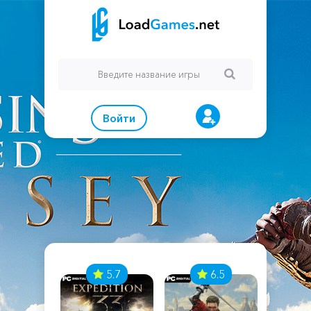
Войти
7
5.7
6.5