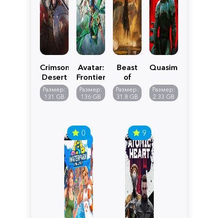
Crimson
Avatar:
Beast
Quasimorph
Desert
Frontiers
of
of
Reincarnation
Размер:
Размер:
Размер:
Размер:
Pandora
131 GB
136 GB
31.8 GB
2.33 GB
0
9