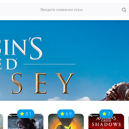
8.1
6.9
7