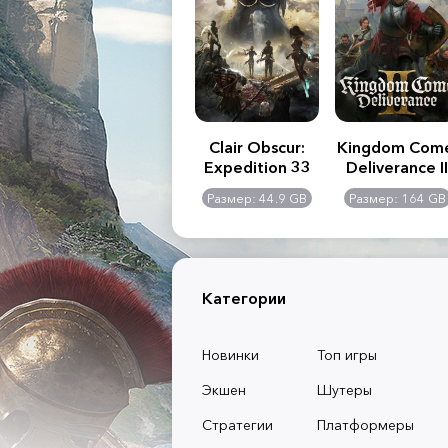
.R. 2:
Assassin's Creed
Clair Obscur:
Kingdom Com
of
Shadows
Expedition 33
Deliverance II
l -
0 GB
Размер: 117 GB
Размер: 44.9 GB
Размер: 164 GB
dition
Категории
Новинки
Топ игры
Экшен
Шутеры
Стратегии
Платформеры