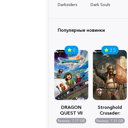
Darksiders
Dark Souls
Популярные новинки
0
3.5
DRAGON
Stronghold
QUEST VII
Crusader:
Reimagined
Definitive
Размер: 7.77 GB
Размер: 7.31 GB
Edition