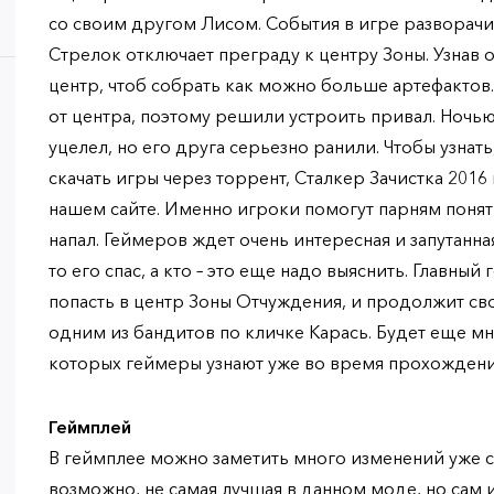
со своим другом Лисом. События в игре разворачив
Стрелок отключает преграду к центру Зоны. Узнав 
центр, чтоб собрать как можно больше артефактов
от центра, поэтому решили устроить привал. Ночью
уцелел, но его друга серьезно ранили. Чтобы узнать
скачать игры через торрент, Сталкер Зачистка 2016
нашем сайте. Именно игроки помогут парням понять
напал. Геймеров ждет очень интересная и запутанная
то его спас, а кто – это еще надо выяснить. Главный
попасть в центр Зоны Отчуждения, и продолжит сво
одним из бандитов по кличке Карась. Будет еще м
которых геймеры узнают уже во время прохождени
Геймплей
В геймплее можно заметить много изменений уже с
возможно, не самая лучшая в данном моде, но сам