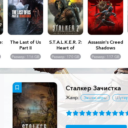
e:
The Last of Us
S.T.A.L.K.E.R. 2:
Assassin's Creed
Part II
Heart of
Shadows
Remastered
Chernobyl -
Размер: 116 GB
Размер: 170 GB
Размер: 117 GB
Ultimate Edition
Сталкер Зачистка
Жанр:
Экшен игры
Шуте