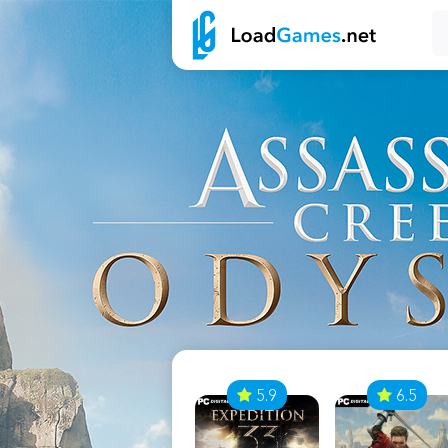
7
5.9
6.5