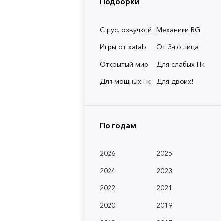
Подборки
С рус. озвучкой
Механики RG
Игры от xatab
От 3-го лица
Открытый мир
Для слабых Пк
Для мощных Пк
Для двоих!
По годам
2026
2025
2024
2023
2022
2021
2020
2019