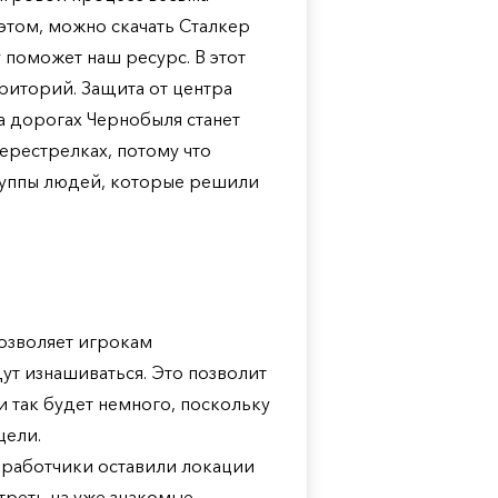
этом, можно скачать Сталкер
 поможет наш ресурс. В этот
риторий. Защита от центра
на дорогах Чернобыля станет
ерестрелках, потому что
группы людей, которые решили
позволяет игрокам
ут изнашиваться. Это позволит
и так будет немного, поскольку
цели.
азработчики оставили локации
треть на уже знакомые