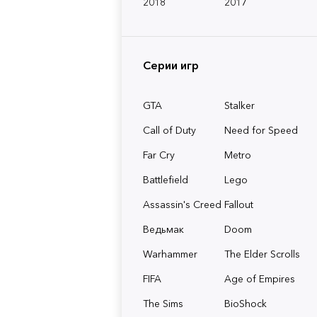
2018
2017
Серии игр
GTA
Stalker
Call of Duty
Need for Speed
Far Cry
Metro
Battlefield
Lego
Assassin's Creed
Fallout
Ведьмак
Doom
Warhammer
The Elder Scrolls
FIFA
Age of Empires
The Sims
BioShock