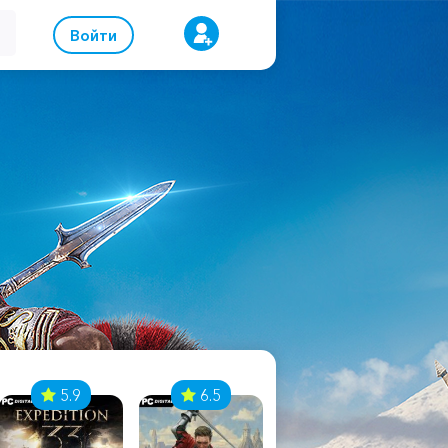
Войти
5.9
6.5
8.1