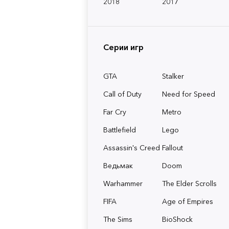
2018
2017
Серии игр
GTA
Stalker
Call of Duty
Need for Speed
Far Cry
Metro
Battlefield
Lego
Assassin's Creed
Fallout
Ведьмак
Doom
Warhammer
The Elder Scrolls
FIFA
Age of Empires
The Sims
BioShock