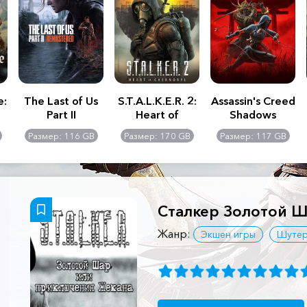
e:
The Last of Us
S.T.A.L.K.E.R. 2:
Assassin's Creed
Part II
Heart of
Shadows
Remastered
Chernobyl -
Размер: 116 GB
Размер: 170 GB
Размер: 117 GB
Ultimate Edition
Сталкер Золотой 
Жанр:
Экшен игры
Шуте