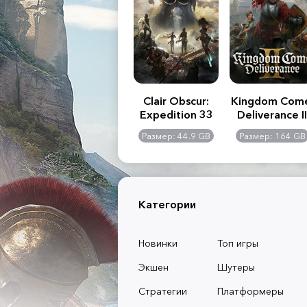
.R. 2:
Assassin's Creed
Clair Obscur:
Kingdom Com
of
Shadows
Expedition 33
Deliverance II
l -
0 GB
Размер: 117 GB
Размер: 44.9 GB
Размер: 164 GB
dition
Категории
Новинки
Топ игры
Экшен
Шутеры
Стратегии
Платформеры