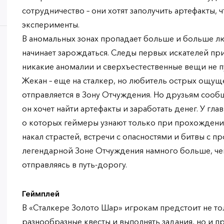
сотрудничество – они хотят заполучить артефакты,
эксперименты.
В аномальных зонах пропадает больше и больше лю
начинает зарождаться. Следы первых искателей п
никакие аномалии и сверхъестественные вещи не пу
Жекан – еще на сталкер, но любитель острых ощущ
отправляется в Зону Отчуждения. Но друзьям сообщ
он хочет найти артефакты и заработать денег. У гла
о которых геймеры узнают только при прохождени
накал страстей, встречи с опасностями и битвы с п
легендарной Зоне Отчуждения намного больше, че
отправляясь в путь-дорогу.
Геймплей
В «Сталкере Золото Шар» игрокам предстоит не т
разнообразные квесты и выполнять задания, но и п