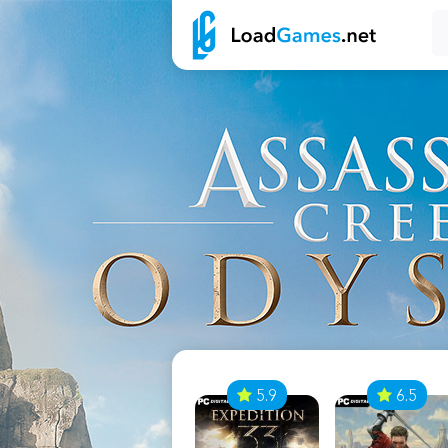
7
5.9
6.5