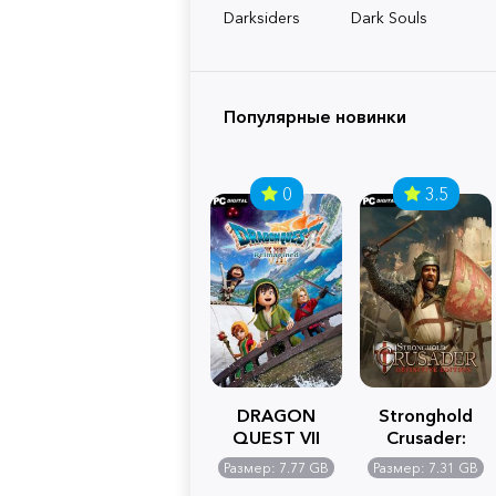
Darksiders
Dark Souls
Популярные новинки
0
3.5
DRAGON
Stronghold
QUEST VII
Crusader:
Reimagined
Definitive
Размер: 7.77 GB
Размер: 7.31 GB
Edition