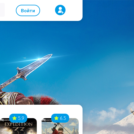
Войти
5.9
6.5
8.1