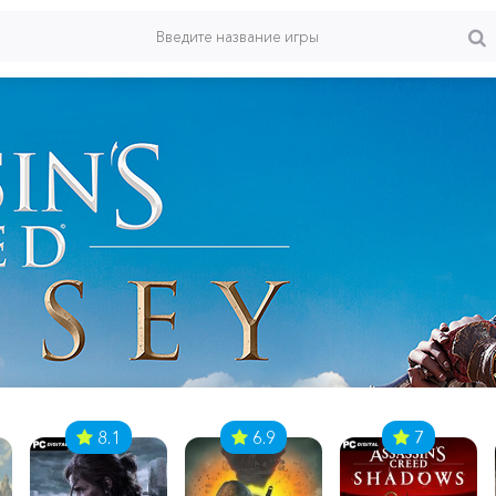
8.1
6.9
7