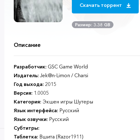
Скачать торрент
Размер: 3.38 GB
Описание
Разработчик:
GSC Game World
Издатель:
Jek@n-Limon / Charsi
Год выхода:
2015
Версия:
1.0005
Категория:
Экшен игры Шутеры
Язык интерфейса:
Русский
Язык озвучки:
Русский
Субтитры:
Таблетка:
Вшита (Razor1911)