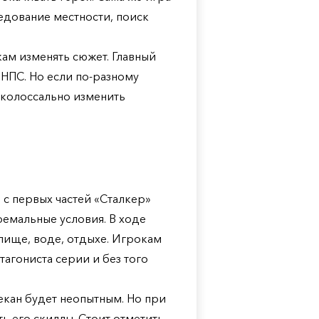
едование местности, поиск
кам изменять сюжет. Главный
 НПС. Но если по-разному
 колоссально изменить
 с первых частей «Сталкер»
ремальные условия. В ходе
пище, воде, отдыхе. Игрокам
тагониста серии и без того
екан будет неопытным. Но при
 его скиллы. Стоит отметить,