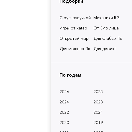
Подборки
С рус. озвучкой
Механики RG
Игры от xatab
От 3-го лица
Открытый мир
Для слабых Пк
Для мощных Пк
Для двоих!
По годам
2026
2025
2024
2023
2022
2021
2020
2019