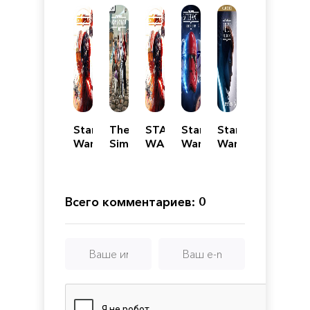
Star
The
STAR
Star
Star
Wars
Sims
WARS:
Wars
Wars
Squadrons
4
Squadrons
Battlefront
Jedi:
Механики
Star
II -
Fallen
Wars
Celebration
Order
Путешествие
Edition
-
Всего комментариев: 0
на
Deluxe
Батуу
Edition