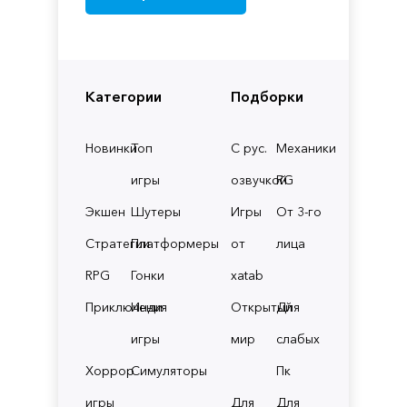
Категории
Подборки
Новинки
Топ
С рус.
Механики
игры
озвучкой
RG
Экшен
Шутеры
Игры
От 3-го
Стратегии
Платформеры
от
лица
RPG
Гонки
xatab
Приключения
Инди
Открытый
Для
игры
мир
слабых
Хоррор
Симуляторы
Пк
игры
Для
Для