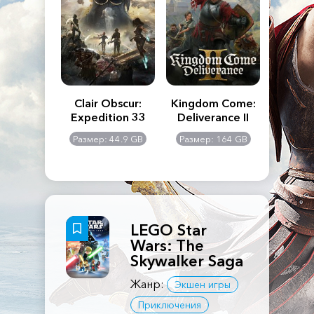
n's Creed
Clair Obscur:
Kingdom Come:
The La
dows
Expedition 33
Deliverance II
Pa
Rema
: 117 GB
Размер: 44.9 GB
Размер: 164 GB
Размер
LEGO Star
Wars: The
Skywalker Saga
Жанр:
Экшен игры
Приключения