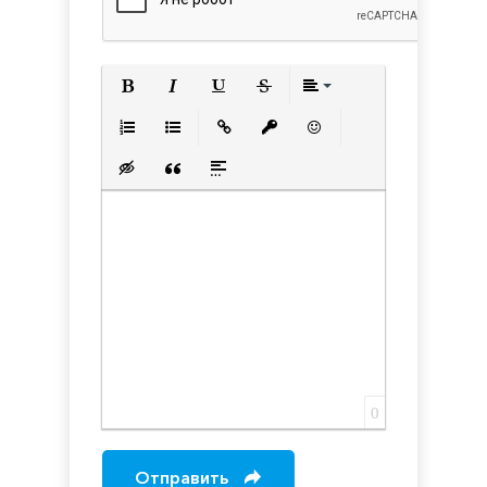
Полужирный
Курсив
Подчеркнутый
Зачеркнутый
Выравнивани
Нумерованный список
Маркированный список
Вставить ссылку
Вставить защищенную с
Вставить смайлик
Вставка скрытого текста
Вставка цитаты
Вставка спойлера
0
Отправить