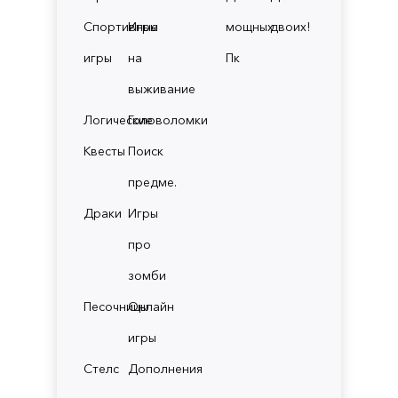
Спортивные
Игры
мощных
двоих!
игры
на
Пк
выживание
Логические
Головоломки
Квесты
Поиск
предме.
Драки
Игры
про
зомби
Песочницы
Онлайн
игры
Стелс
Дополнения