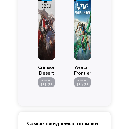
Crimson
Avatar:
Desert
Frontiers
of
Размер:
Размер:
Pandora
131 GB
136 GB
Самые ожидаемые новинки