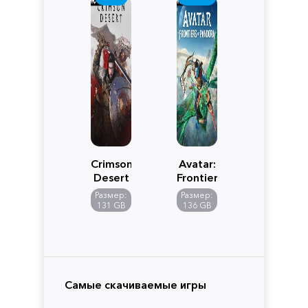
Crimson
Avatar:
Desert
Frontiers
of
Размер:
Размер:
Pandora
131 GB
136 GB
Самые скачиваемые игры