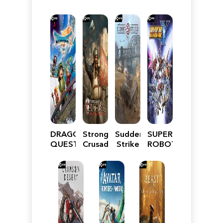
DRAGON
Stronghold
Sudden
SUPER
QUEST
Crusader:
Strike
ROBOT
VII
Definitive
5
WARS
Reimagined
Edition
Y