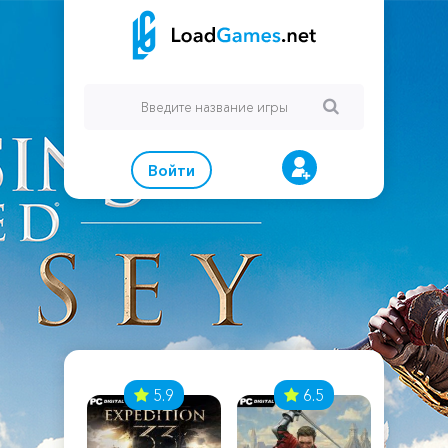
Войти
7
5.9
6.5