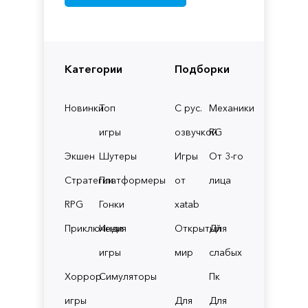
Категории
Подборки
Новинки
Топ
С рус.
Механики
игры
озвучкой
RG
Экшен
Шутеры
Игры
От 3-го
Стратегии
Платформеры
от
лица
RPG
Гонки
xatab
Приключения
Инди
Открытый
Для
игры
мир
слабых
Хоррор
Симуляторы
Пк
игры
Для
Для