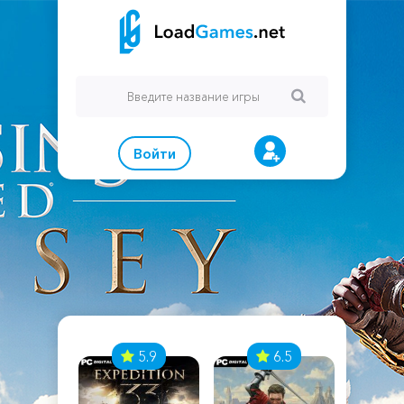
Войти
7
5.9
6.5