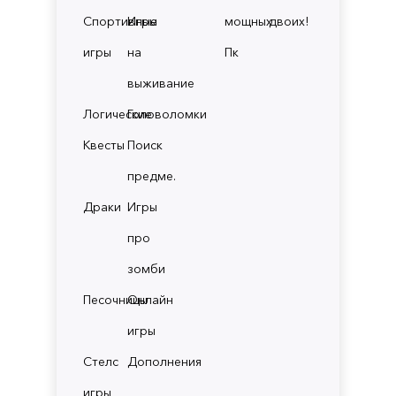
Спортивные
Игры
мощных
двоих!
игры
на
Пк
выживание
Логические
Головоломки
Квесты
Поиск
предме.
Драки
Игры
про
зомби
Песочницы
Онлайн
игры
Стелс
Дополнения
игры