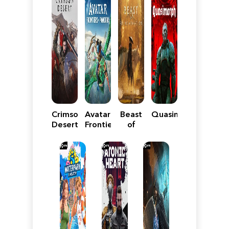
Crimson
Avatar:
Beast
Quasimorph
Desert
Frontiers
of
of
Reincarnation
Pandora