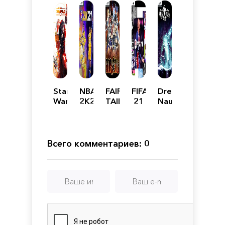
Star
NBA
FAIRY
FIFA
Dread
Wars
2K21
TAIL
21
Nautical
Squadrons
-
Механики
Deluxe
Edition
Всего комментариев: 0