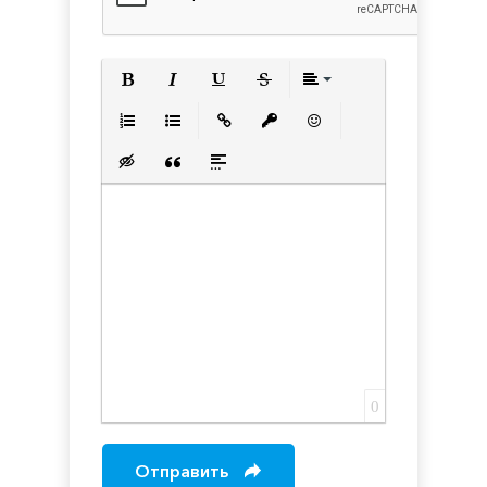
Полужирный
Курсив
Подчеркнутый
Зачеркнутый
Выравнивани
Нумерованный список
Маркированный список
Вставить ссылку
Вставить защищенную с
Вставить смайлик
Вставка скрытого текста
Вставка цитаты
Вставка спойлера
0
Отправить