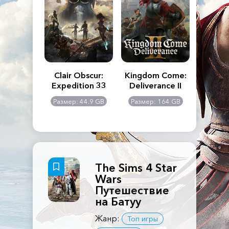
n's Creed
Clair Obscur:
Kingdom Come:
The La
dows
Expedition 33
Deliverance II
Pa
Rema
: 117 GB
Размер: 44.9 GB
Размер: 164 GB
Размер
The Sims 4 Star
Wars
Путешествие
на Батуу
Жанр:
Топ игры