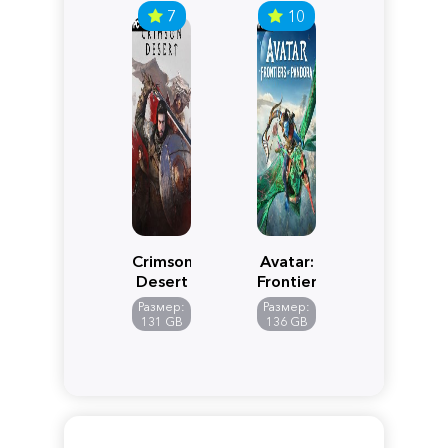
7
10
Crimson
Avatar:
Desert
Frontiers
of
Размер:
Размер:
Pandora
131 GB
136 GB