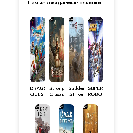
Самые ожидаемые новинки
DRAGON
Stronghold
Sudden
SUPER
QUEST
Crusader:
Strike
ROBOT
VII
Definitive
5
WARS
Reimagined
Edition
Y