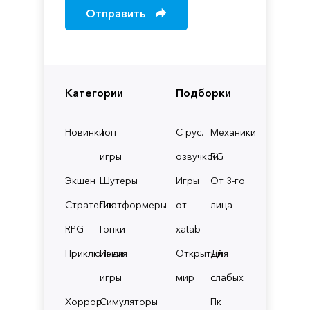
Отправить
Категории
Подборки
Новинки
Топ
С рус.
Механики
игры
озвучкой
RG
Экшен
Шутеры
Игры
От 3-го
Стратегии
Платформеры
от
лица
RPG
Гонки
xatab
Приключения
Инди
Открытый
Для
игры
мир
слабых
Хоррор
Симуляторы
Пк