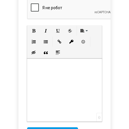
Полужирный
Курсив
Подчеркнутый
Зачеркнутый
Выравнивани
Нумерованный список
Маркированный список
Вставить ссылку
Вставить защищенную с
Вставить смайлик
Вставка скрытого текста
Вставка цитаты
Вставка спойлера
0