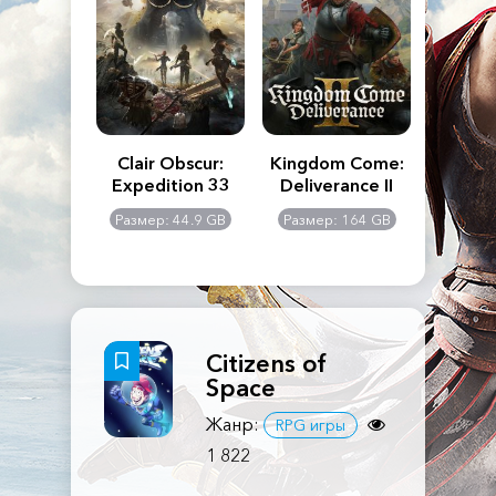
n's Creed
Clair Obscur:
Kingdom Come:
The La
dows
Expedition 33
Deliverance II
Pa
Rema
: 117 GB
Размер: 44.9 GB
Размер: 164 GB
Размер
Citizens of
Space
Жанр:
RPG игры
1 822