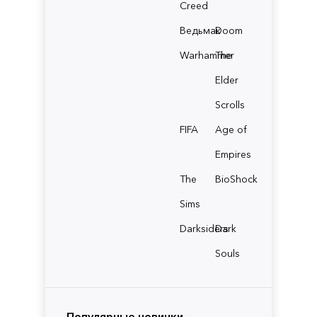
Creed
Ведьмак
Doom
Warhammer
The
Elder
Scrolls
FIFA
Age of
Empires
The
BioShock
Sims
Darksiders
Dark
Souls
Популярные новинки