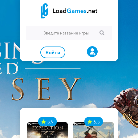
Войти
7
5.9
6.5