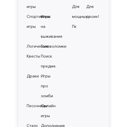
игры
Для
Для
Спортивные
Игры
мощных
двоих!
игры
на
Пк
выживание
Логические
Головоломки
Квесты
Поиск
предме.
Драки
Игры
про
зомби
Песочницы
Онлайн
игры
Стелс
Дополнения