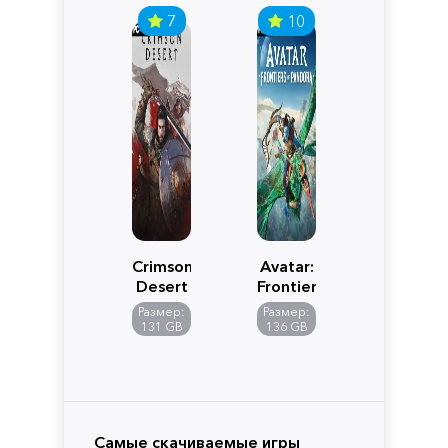
7
10
Crimson
Avatar:
Desert
Frontiers
of
Размер:
Размер:
Pandora
131 GB
136 GB
Самые скачиваемые игры