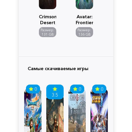
Crimson
Avatar:
Desert
Frontiers
of
Размер:
Размер:
Pandora
131 GB
136 GB
Самые скачиваемые игры
0
0
0
3.5