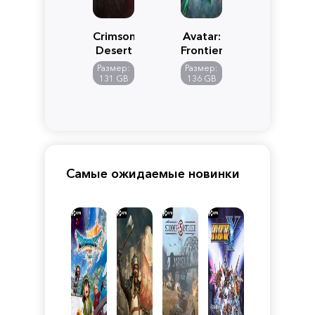
Crimson
Avatar:
Desert
Frontiers
of
Размер:
Размер:
Pandora
131 GB
136 GB
Самые ожидаемые новинки