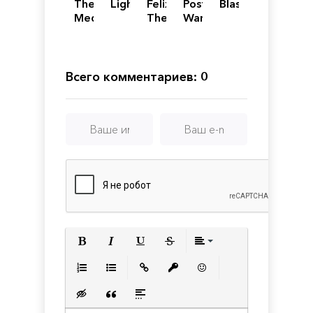
The
Lightmatter
Felix
Post
Blasphemous
Medium
The
War
-
Reaper
Dreams
Deluxe
Edition
Всего комментариев: 0
Полужирный
Курсив
Подчеркнутый
Зачеркнутый
Выравнивани
Нумерованный список
Маркированный список
Вставить ссылку
Вставить защищенную с
Вставить смайлик
Вставка скрытого текста
Вставка цитаты
Вставка спойлера