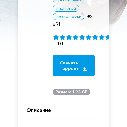
Приключения
Инди игры
Головоломки
651
10
Скачать
торрент
Размер: 1.34 GB
Описание