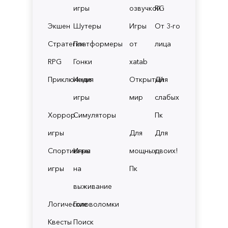
игры
озвучкой
RG
Экшен
Шутеры
Игры
От 3-го
Стратегии
Платформеры
от
лица
RPG
Гонки
xatab
Приключения
Инди
Открытый
Для
игры
мир
слабых
Хоррор
Симуляторы
Пк
игры
Для
Для
Спортивные
Игры
мощных
двоих!
игры
на
Пк
выживание
Логические
Головоломки
Квесты
Поиск