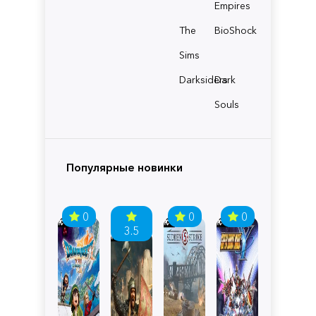
Empires
The
BioShock
Sims
Darksiders
Dark
Souls
Популярные новинки
0
0
0
3.5