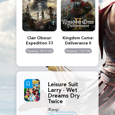
n's Creed
Clair Obscur:
Kingdom Come:
The La
dows
Expedition 33
Deliverance II
Pa
Rema
: 117 GB
Размер: 44.9 GB
Размер: 164 GB
Размер
Leisure Suit
Larry - Wet
Dreams Dry
Twice
Жанр: