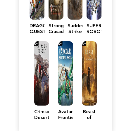
DRAGON
Stronghold
Sudden
SUPER
QUEST
Crusader:
Strike
ROBOT
VII
Definitive
5
WARS
Reimagined
Edition
Y
Crimson
Avatar:
Beast
Desert
Frontiers
of
of
Reincarnation
Pandora