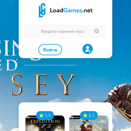
Войти
7
5.9
6.5