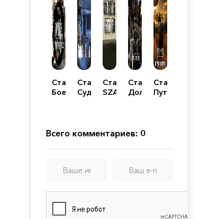
Сталкер
Сталкер
Сталкер
Сталкер
Сталкер
Боевая
Судьба
SZA
Долина
Путь
подготовка
зоны
Сквозь
шорохов
человека
2
Сон
Возвращение
Всего комментариев: 0