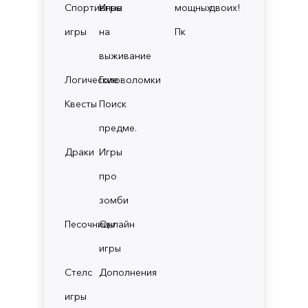
Спортивные
Игры
мощных
двоих!
игры
на
Пк
выживание
Логические
Головоломки
Квесты
Поиск
предме.
Драки
Игры
про
зомби
Песочницы
Онлайн
игры
Стелс
Дополнения
игры