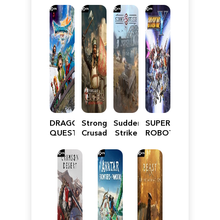
DRAGON
Stronghold
Sudden
SUPER
QUEST
Crusader:
Strike
ROBOT
VII
Definitive
5
WARS
Reimagined
Edition
Y