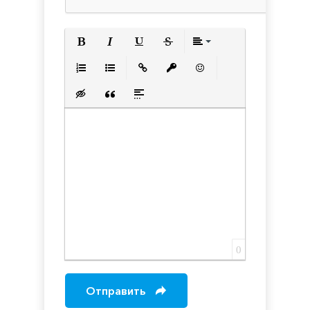
Полужирный
Курсив
Подчеркнутый
Зачеркнутый
Выравнивани
Нумерованный список
Маркированный список
Вставить ссылку
Вставить защищенную с
Вставить смайлик
Вставка скрытого текста
Вставка цитаты
Вставка спойлера
0
Отправить