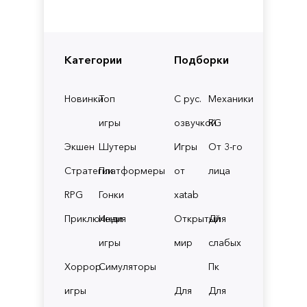
Категории
Подборки
Новинки
Топ
С рус.
Механики
игры
озвучкой
RG
Экшен
Шутеры
Игры
От 3-го
Стратегии
Платформеры
от
лица
RPG
Гонки
xatab
Приключения
Инди
Открытый
Для
игры
мир
слабых
Хоррор
Симуляторы
Пк
игры
Для
Для