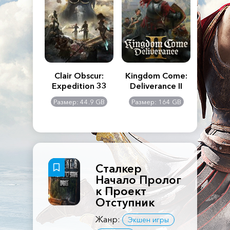
n's Creed
Clair Obscur:
Kingdom Come:
The La
dows
Expedition 33
Deliverance II
Pa
Rema
: 117 GB
Размер: 44.9 GB
Размер: 164 GB
Размер
Сталкер
Начало Пролог
к Проект
Отступник
Жанр:
Экшен игры