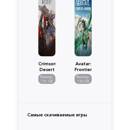
Crimson
Avatar:
Desert
Frontiers
of
Размер:
Размер:
Pandora
131 GB
136 GB
Самые скачиваемые игры