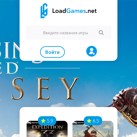
Войти
7
5.9
6.5