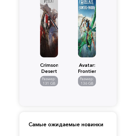
Crimson
Avatar:
Desert
Frontiers
of
Размер:
Размер:
Pandora
131 GB
136 GB
Самые ожидаемые новинки