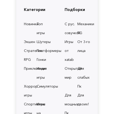
Категории
Подборки
Новинки
Топ
С рус.
Механики
игры
озвучкой
RG
Экшен
Шутеры
Игры
От 3-го
Стратегии
Платформеры
от
лица
RPG
Гонки
xatab
Приключения
Инди
Открытый
Для
игры
мир
слабых
Хоррор
Симуляторы
Пк
игры
Для
Для
Спортивные
Игры
мощных
двоих!
игры
на
Пк