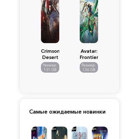
Crimson
Avatar:
Desert
Frontiers
of
Размер:
Размер:
Pandora
131 GB
136 GB
Самые ожидаемые новинки