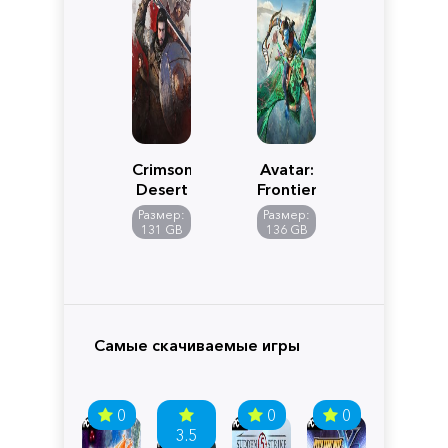
Crimson
Avatar:
Desert
Frontiers
of
Размер:
Размер:
Pandora
131 GB
136 GB
Самые скачиваемые игры
0
0
0
3.5