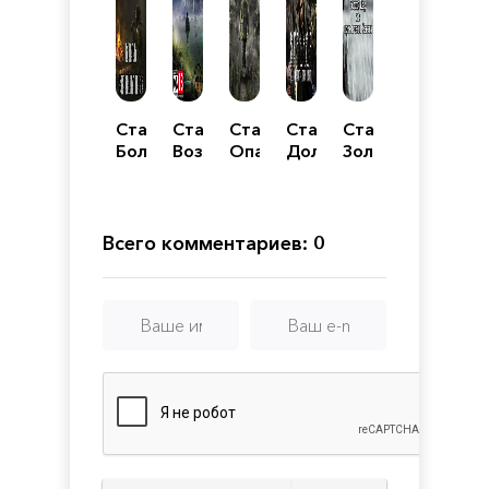
Сталкер
Сталкер
Сталкер
Сталкер
Сталкер
Боль
Возвращение
Опасный
Долина
Золотой
Прошлого
вирус
шорохов
Шар
Всего комментариев: 0