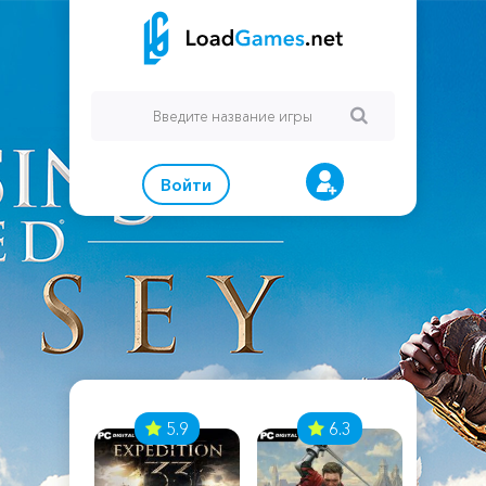
Войти
7
5.9
6.3