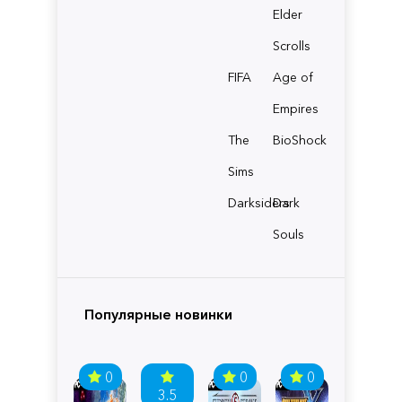
Elder
Scrolls
FIFA
Age of
Empires
The
BioShock
Sims
Darksiders
Dark
Souls
Популярные новинки
0
0
0
3.5