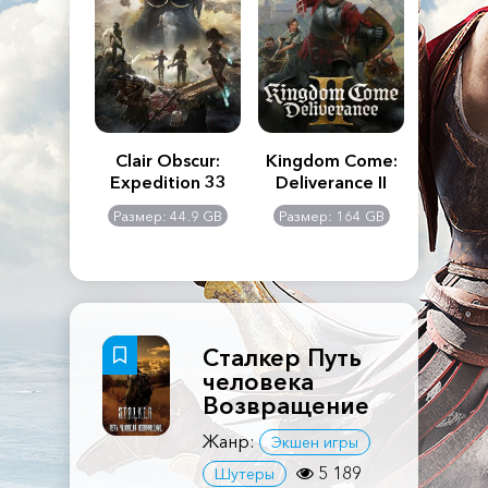
n's Creed
Clair Obscur:
Kingdom Come:
The La
dows
Expedition 33
Deliverance II
Pa
Rema
: 117 GB
Размер: 44.9 GB
Размер: 164 GB
Размер
Сталкер Путь
человека
Возвращение
Жанр:
Экшен игры
5 189
Шутеры