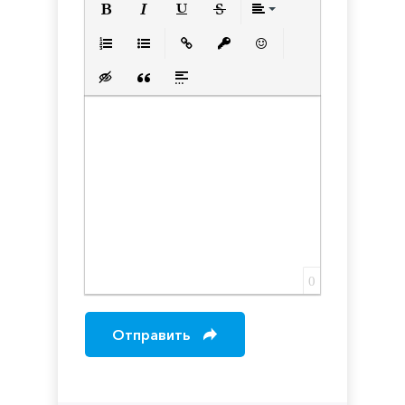
Полужирный
Курсив
Подчеркнутый
Зачеркнутый
Выравнивани
Нумерованный список
Маркированный список
Вставить ссылку
Вставить защищенную с
Вставить смайлик
Вставка скрытого текста
Вставка цитаты
Вставка спойлера
0
Отправить