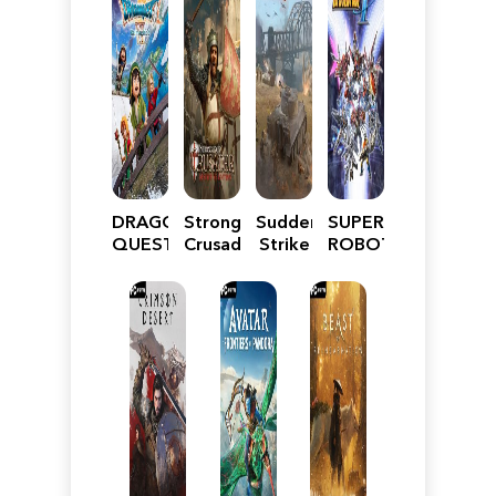
DRAGON
Stronghold
Sudden
SUPER
QUEST
Crusader:
Strike
ROBOT
VII
Definitive
5
WARS
Reimagined
Edition
Y