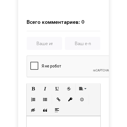
the
Delivery
Dead
Service
-
Deluxe
Всего комментариев: 0
Edition
Полужирный
Курсив
Подчеркнутый
Зачеркнутый
Выравнивани
Нумерованный список
Маркированный список
Вставить ссылку
Вставить защищенную с
Вставить смайлик
Вставка скрытого текста
Вставка цитаты
Вставка спойлера