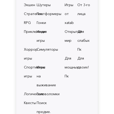
Экшен
Шутеры
Игры
От 3-го
Стратегии
Платформеры
от
лица
RPG
Гонки
xatab
Приключения
Инди
Открытый
Для
игры
мир
слабых
Хоррор
Симуляторы
Пк
игры
Для
Для
Спортивные
Игры
мощных
двоих!
игры
на
Пк
выживание
Логические
Головоломки
Квесты
Поиск
предме.