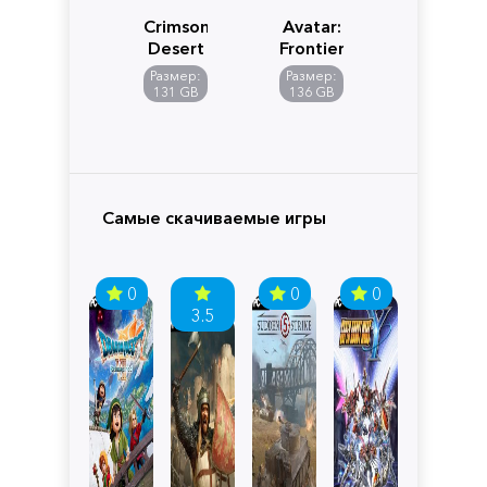
Crimson
Avatar:
Desert
Frontiers
of
Размер:
Размер:
Pandora
131 GB
136 GB
Самые скачиваемые игры
0
0
0
3.5