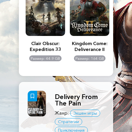
n's Creed
Clair Obscur:
Kingdom Come:
The La
dows
Expedition 33
Deliverance II
Pa
Rema
: 117 GB
Размер: 44.9 GB
Размер: 164 GB
Размер
Delivery From
The Pain
Жанр:
Экшен игры
Стратегии
Приключения