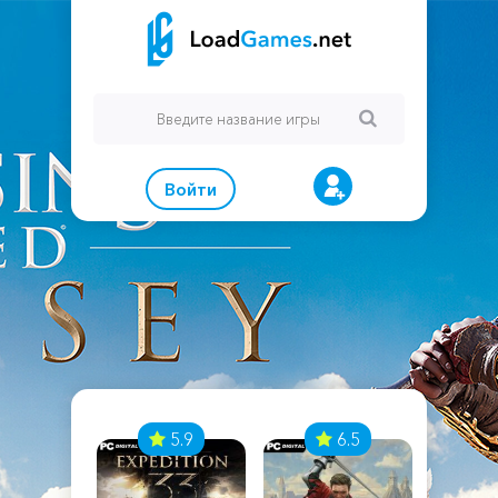
Войти
7
5.9
6.5