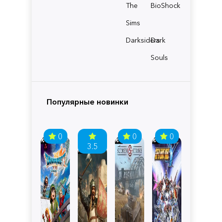
The
BioShock
Sims
Darksiders
Dark
Souls
Популярные новинки
0
0
0
3.5