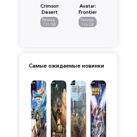
Crimson
Avatar:
Desert
Frontiers
of
Размер:
Размер:
Pandora
131 GB
136 GB
Самые ожидаемые новинки