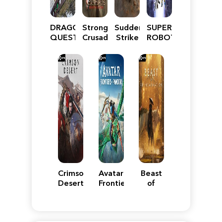
DRAGON
Stronghold
Sudden
SUPER
QUEST
Crusader:
Strike
ROBOT
VII
Definitive
5
WARS
Reimagined
Edition
Y
Crimson
Avatar:
Beast
Desert
Frontiers
of
of
Reincarnation
Pandora