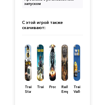
запуском
С этой игрой также
скачивают:
Train
Trailmakers
Frostpunk
Railway
Train
Station
Empire
Valley
Renovation
2