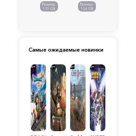
of
Размер:
Размер:
Pandora
131 GB
136 GB
Самые ожидаемые новинки