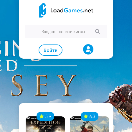
Войти
7
5.9
6.3