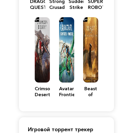
DRAGON
Stronghold
Sudden
SUPER
QUEST
Crusader:
Strike
ROBOT
VII
Definitive
5
WARS
Reimagined
Edition
Y
Crimson
Avatar:
Beast
Desert
Frontiers
of
of
Reincarnation
Pandora
Игровой торрент трекер