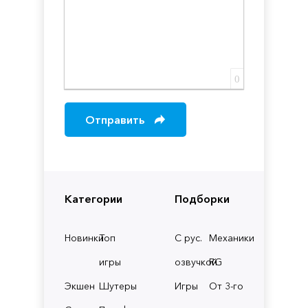
0
Отправить
Категории
Подборки
Новинки
Топ
С рус.
Механики
игры
озвучкой
RG
Экшен
Шутеры
Игры
От 3-го