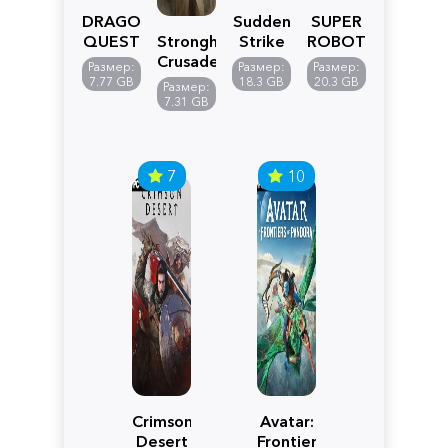
DRAGON
Sudden
SUPER
QUEST
Stronghold
Strike
ROBOT
VII
Crusader:
5
WARS
Размер:
Размер:
Размер:
Reimagined
Definitive
Y
7.77 GB
18.3 GB
20.3 GB
Размер:
Edition
7.31 GB
7
10
Crimson
Avatar:
Desert
Frontiers