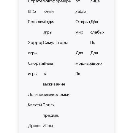
Стратегии
Платформеры
от
лица
RPG
Гонки
xatab
Приключения
Инди
Открытый
Для
игры
мир
слабых
Хоррор
Симуляторы
Пк
игры
Для
Для
Спортивные
Игры
мощных
двоих!
игры
на
Пк
выживание
Логические
Головоломки
Квесты
Поиск
предме.
Драки
Игры