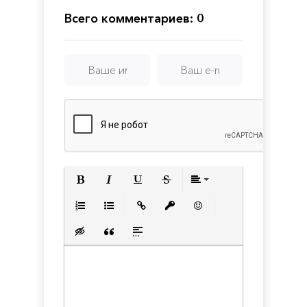
Всего комментариев: 0
Полужирный
Курсив
Подчеркнутый
Зачеркнутый
Выравнивани
Нумерованный список
Маркированный список
Вставить ссылку
Вставить защищенную с
Вставить смайлик
Вставка скрытого текста
Вставка цитаты
Вставка спойлера