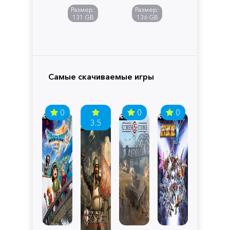
of
Размер:
Размер:
Pandora
131 GB
136 GB
Самые скачиваемые игры
0
0
0
3.5