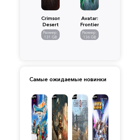
Crimson
Avatar:
Desert
Frontiers
of
Размер:
Размер:
Pandora
131 GB
136 GB
Самые ожидаемые новинки