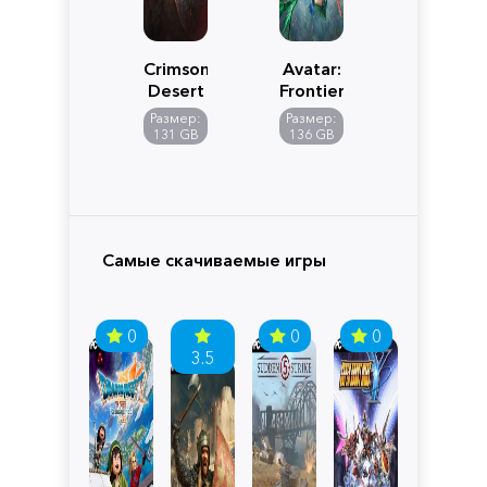
Crimson
Avatar:
Desert
Frontiers
of
Размер:
Размер:
Pandora
131 GB
136 GB
Самые скачиваемые игры
0
0
0
3.5