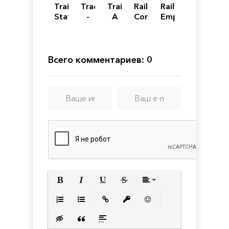
Train
Tracks
Trainz:
Railroad
Railway
Station
-
A
Corporation
Empire
Renovation
The
New
Family
Era
Friendly
Open
Всего комментариев: 0
World
Train
Set
Game
Полужирный
Курсив
Подчеркнутый
Зачеркнутый
Выравнивани
Нумерованный список
Маркированный список
Вставить ссылку
Вставить защищенную с
Вставить смайлик