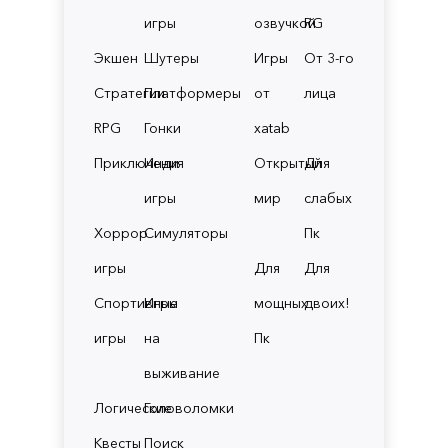
игры
озвучкой
RG
Экшен
Шутеры
Игры
От 3-го
Стратегии
Платформеры
от
лица
RPG
Гонки
xatab
Приключения
Инди
Открытый
Для
игры
мир
слабых
Хоррор
Симуляторы
Пк
игры
Для
Для
Спортивные
Игры
мощных
двоих!
игры
на
Пк
выживание
Логические
Головоломки
Квесты
Поиск