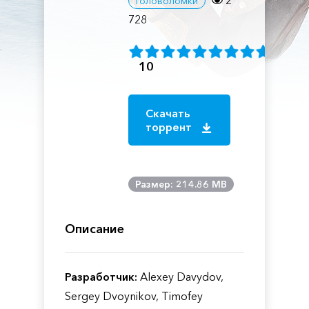
2
Головоломки
728
10
Скачать
торрент
Размер: 214.86 MB
Описание
Разработчик:
Alexey Davydov,
Sergey Dvoynikov, Timofey