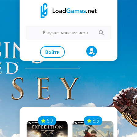
Войти
7
5.9
6.5