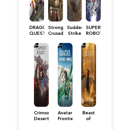
DRAGON
Stronghold
Sudden
SUPER
QUEST
Crusader:
Strike
ROBOT
VII
Definitive
5
WARS
Reimagined
Edition
Y
Crimson
Avatar:
Beast
Desert
Frontiers
of
of
Reincarnation
Pandora