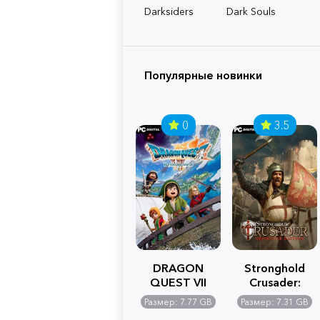
Darksiders
Dark Souls
Популярные новинки
0
3.5
DRAGON
Stronghold
QUEST VII
Crusader:
Reimagined
Definitive
Размер: 7.77 GB
Размер: 7.31 GB
Edition