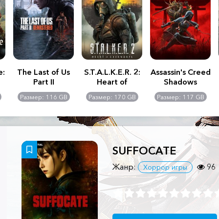
e:
The Last of Us
S.T.A.L.K.E.R. 2:
Assassin's Creed
Part II
Heart of
Shadows
Remastered
Chernobyl -
Размер: 116 GB
Размер: 170 GB
Размер: 117 GB
Ultimate Edition
SUFFOCATE
Жанр:
96
Хоррор игры