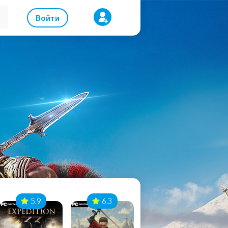
Войти
5.9
6.3
8.1