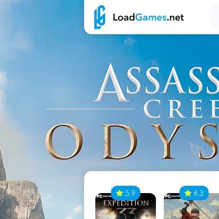
7
5.9
6.3