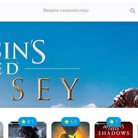
8.1
6.9
7