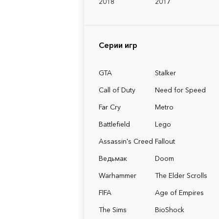
2018
2017
Серии игр
GTA
Stalker
Call of Duty
Need for Speed
Far Cry
Metro
Battlefield
Lego
Assassin's Creed
Fallout
Ведьмак
Doom
Warhammer
The Elder Scrolls
FIFA
Age of Empires
The Sims
BioShock