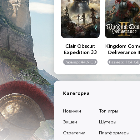
.R. 2:
Assassin's Creed
Clair Obscur:
Kingdom Com
of
Shadows
Expedition 33
Deliverance II
l -
0 GB
Размер: 117 GB
Размер: 44.9 GB
Размер: 164 GB
dition
Категории
Новинки
Топ игры
Экшен
Шутеры
Стратегии
Платформеры