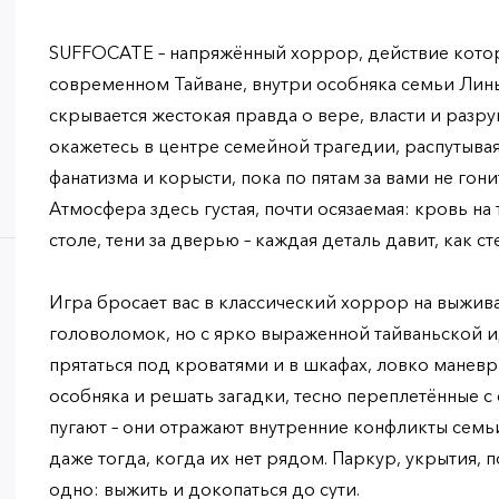
SUFFOCATE – напряжённый хоррор, действие котор
современном Тайване, внутри особняка семьи Линь
скрывается жестокая правда о вере, власти и разр
окажетесь в центре семейной трагедии, распутывая
фанатизма и корысти, пока по пятам за вами не гон
Атмосфера здесь густая, почти осязаемая: кровь на
столе, тени за дверью – каждая деталь давит, как ст
Игра бросает вас в классический хоррор на выжива
головоломок, но с ярко выраженной тайваньской и
прятаться под кроватями и в шкафах, ловко манев
особняка и решать загадки, тесно переплетённые с
пугают – они отражают внутренние конфликты семь
даже тогда, когда их нет рядом. Паркур, укрытия, п
одно: выжить и докопаться до сути.