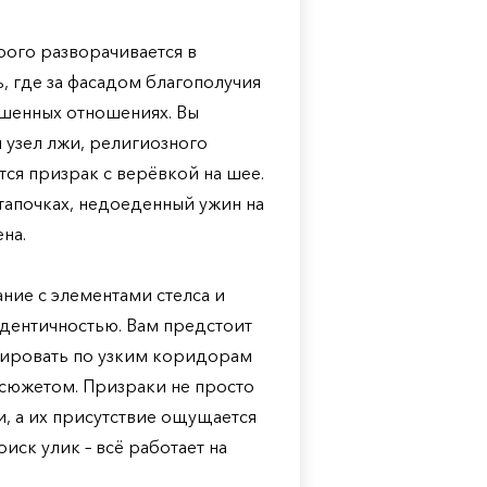
ого разворачивается в
, где за фасадом благополучия
ушенных отношениях. Вы
 узел лжи, религиозного
ится призрак с верёвкой на шее.
 тапочках, недоеденный ужин на
ена.
ние с элементами стелса и
дентичностью. Вам предстоит
рировать по узким коридорам
 сюжетом. Призраки не просто
и, а их присутствие ощущается
оиск улик – всё работает на