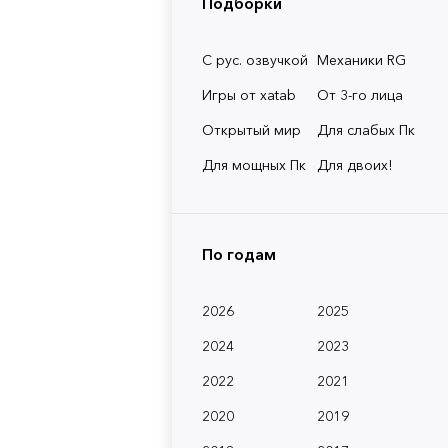
Подборки
С рус. озвучкой
Механики RG
Игры от xatab
От 3-го лица
Открытый мир
Для слабых Пк
Для мощных Пк
Для двоих!
По годам
2026
2025
2024
2023
2022
2021
2020
2019