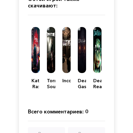
скачивают:
Katana-
Tormented
Inconsistencies
Death
Dead
Ra:
Souls
Gasp
Realm
Shinobi
Rising
Всего комментариев: 0