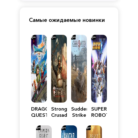
Самые ожидаемые новинки
DRAGON
Stronghold
Sudden
SUPER
QUEST
Crusader:
Strike
ROBOT
VII
Definitive
5
WARS
Reimagined
Edition
Y