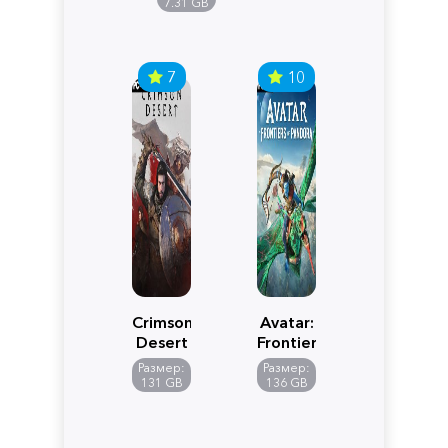
Edition
7.31 GB
7
10
Crimson
Avatar:
Desert
Frontiers
of
Размер:
Размер:
Pandora
131 GB
136 GB