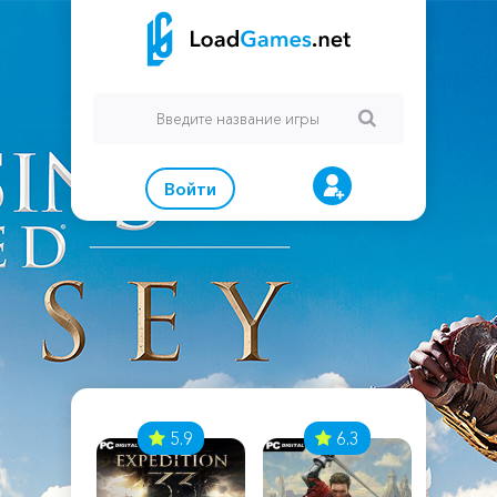
Войти
7
5.9
6.3