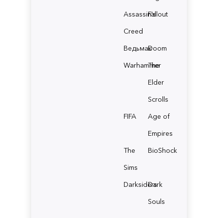
Assassin's
Fallout
Creed
Ведьмак
Doom
Warhammer
The
Elder
Scrolls
FIFA
Age of
Empires
The
BioShock
Sims
Darksiders
Dark
Souls