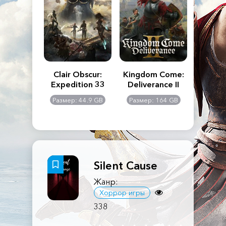
n's Creed
Clair Obscur:
Kingdom Come:
The La
dows
Expedition 33
Deliverance II
Pa
Rema
: 117 GB
Размер: 44.9 GB
Размер: 164 GB
Размер
Silent Cause
Жанр:
Хоррор игры
338