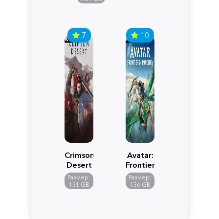
7
10
Crimson
Avatar:
Desert
Frontiers
of
Размер:
Размер:
Pandora
131 GB
136 GB