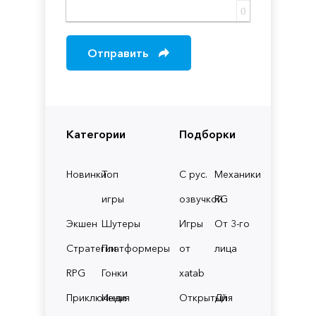
0
Отправить
Категории
Подборки
Новинки
Топ
С рус.
Механики
игры
озвучкой
RG
Экшен
Шутеры
Игры
От 3-го
Стратегии
Платформеры
от
лица
RPG
Гонки
xatab
Приключения
Инди
Открытый
Для