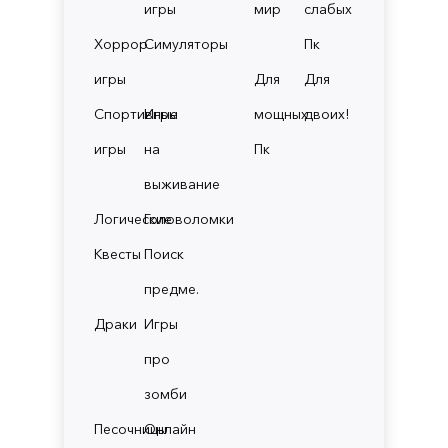
игры
мир
слабых
Хоррор
Симуляторы
Пк
игры
Для
Для
Спортивные
Игры
мощных
двоих!
игры
на
Пк
выживание
Логические
Головоломки
Квесты
Поиск
предме.
Драки
Игры
про
зомби
Песочницы
Онлайн