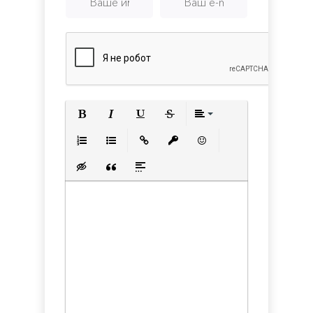
Полужирный
Курсив
Подчеркнутый
Зачеркнутый
Выравнивани
Нумерованный список
Маркированный список
Вставить ссылку
Вставить защищенную с
Вставить смайлик
Вставка скрытого текста
Вставка цитаты
Вставка спойлера