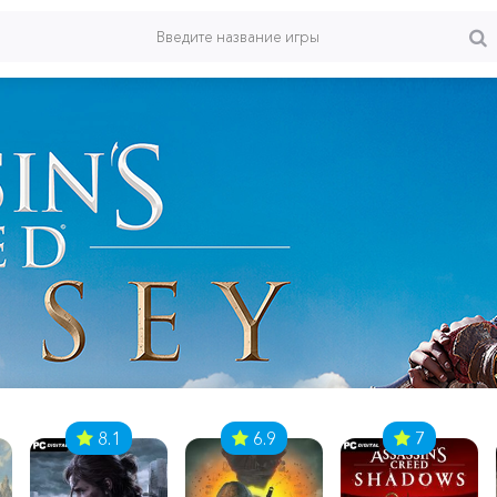
8.1
6.9
7