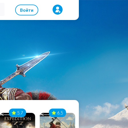
Войти
5.7
6.5
8.1