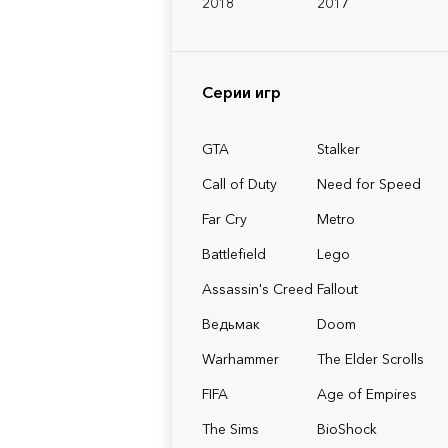
2018
2017
Серии игр
GTA
Stalker
Call of Duty
Need for Speed
Far Cry
Metro
Battlefield
Lego
Assassin's Creed
Fallout
Ведьмак
Doom
Warhammer
The Elder Scrolls
FIFA
Age of Empires
The Sims
BioShock