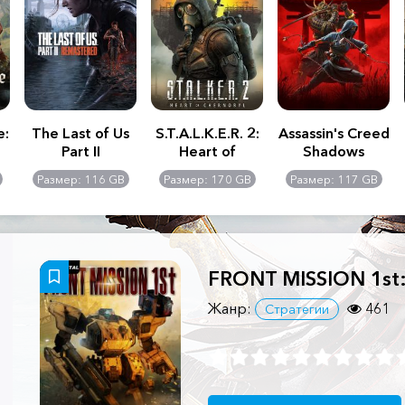
e:
The Last of Us
S.T.A.L.K.E.R. 2:
Assassin's Creed
Part II
Heart of
Shadows
Remastered
Chernobyl -
Размер: 116 GB
Размер: 170 GB
Размер: 117 GB
Ultimate Edition
FRONT MISSION 1st
Жанр:
461
Стратегии