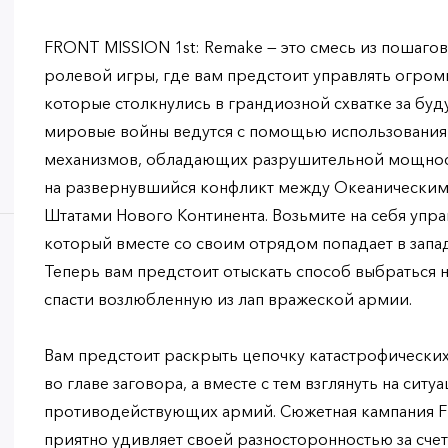
FRONT MISSION 1st: Remake — это смесь из пошагов
ролевой игры, где вам предстоит управлять огр
которые столкнулись в грандиозной схватке за буд
мировые войны ведутся с помощью использования
механизмов, обладающих разрушительной мощност
на развернувшийся конфликт между Океанически
Штатами Нового Континента. Возьмите на себя упр
который вместе со своим отрядом попадает в запа
Теперь вам предстоит отыскать способ выбраться
спасти возлюбленную из лап вражеской армии.
Вам предстоит раскрыть цепочку катастрофических
во главе заговора, а вместе с тем взглянуть на ситу
противодействующих армий. Сюжетная кампания F
приятно удивляет своей разносторонностью за счет