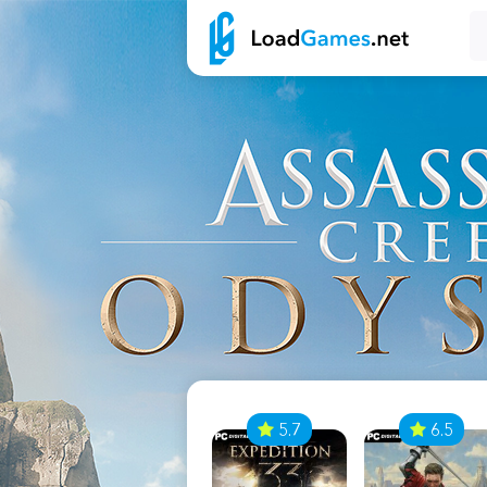
7
5.7
6.5