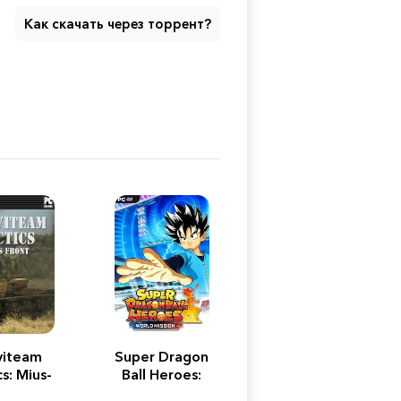
Как скачать через торрент?
viteam
Super Dragon
cs: Mius-
Ball Heroes:
ront
World Mission