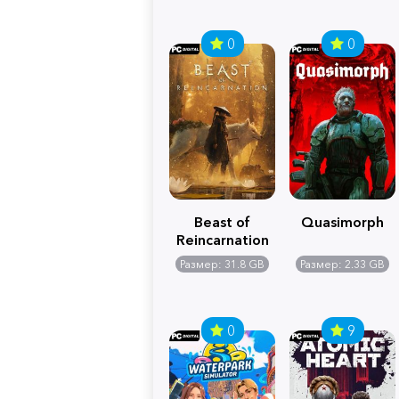
0
0
Beast of
Quasimorph
Reincarnation
Размер: 31.8 GB
Размер: 2.33 GB
0
9