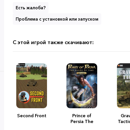
Есть жалоба?
Проблема с установкой или запуском
С этой игрой также скачивают:
Second Front
Prince of
Gra
Persia The
Tacti
Sands of
F