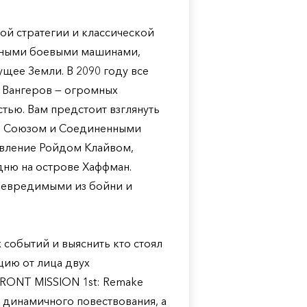
ой стратегии и классической
омными боевыми машинами,
ущее Земли. В 2090 году все
 Вангеров — огромных
ью. Вам предстоит взглянуть
м Союзом и Соединенными
авление Ройдом Клайвом,
дню на острове Хаффман.
 невредимыми из бойни и
 событий и выяснить кто стоял
ацию от лица двух
RONT MISSION 1st: Remake
 динамичного повествования, а