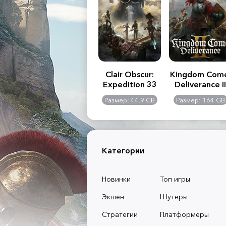
.R. 2:
Assassin's Creed
Clair Obscur:
Kingdom Com
of
Shadows
Expedition 33
Deliverance II
l -
0 GB
Размер: 117 GB
Размер: 44.9 GB
Размер: 164 GB
dition
Категории
Новинки
Топ игры
Экшен
Шутеры
Стратегии
Платформеры