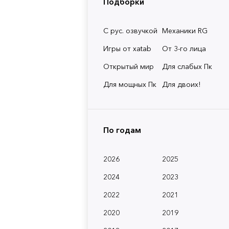
Подборки
С рус. озвучкой
Механики RG
Игры от xatab
От 3-го лица
Открытый мир
Для слабых Пк
Для мощных Пк
Для двоих!
По годам
2026
2025
2024
2023
2022
2021
2020
2019