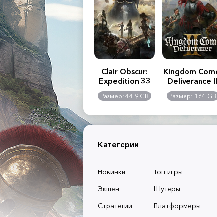
.R. 2:
Assassin's Creed
Clair Obscur:
Kingdom Com
of
Shadows
Expedition 33
Deliverance II
l -
0 GB
Размер: 117 GB
Размер: 44.9 GB
Размер: 164 GB
dition
Категории
Новинки
Топ игры
Экшен
Шутеры
Стратегии
Платформеры