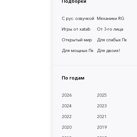
Подборки
С рус. озвучкой
Механики RG
Игры от xatab
От 3-го лица
Открытый мир
Для слабых Пк
Для мощных Пк
Для двоих!
По годам
2026
2025
2024
2023
2022
2021
2020
2019