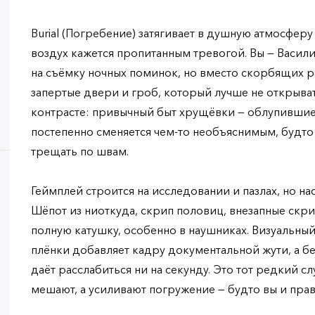
Burial (Погребение) затягивает в душную атмосфер
воздух кажется пропитанным тревогой. Вы — Васил
на съёмку ночных поминок, но вместо скорбящих 
запертые двери и гроб, который лучше не открыват
контрасте: привычный быт хрущёвки — облупившие
постепенно сменяется чем-то необъяснимым, будто
трещать по швам.
Геймплей строится на исследовании и пазлах, но нас
Шёпот из ниоткуда, скрип половиц, внезапные скри
полную катушку, особенно в наушниках. Визуальный
плёнки добавляет кадру документальной жути, а бе
даёт расслабиться ни на секунду. Это тот редкий с
мешают, а усиливают погружение — будто вы и пра