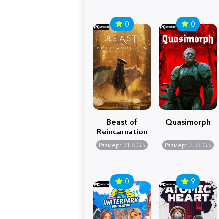
0
0
Beast of
Quasimorph
Reincarnation
Размер: 31.8 GB
Размер: 2.33 GB
0
9