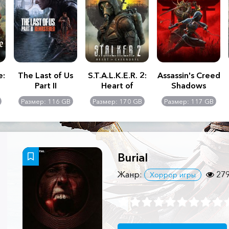
e:
The Last of Us
S.T.A.L.K.E.R. 2:
Assassin's Creed
Part II
Heart of
Shadows
Remastered
Chernobyl -
Размер: 116 GB
Размер: 170 GB
Размер: 117 GB
Ultimate Edition
Burial
Жанр:
27
Хоррор игры