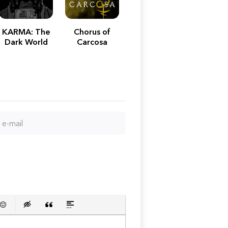
KARMA: The
Chorus of
Dark World
Carcosa
сок
й список
ь ссылку
тавить защищенную ссылку
Вставить смайлик
Вставка скрытого текста
Вставка цитаты
Вставка спойлера