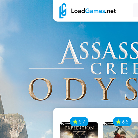
7
5.7
6.5