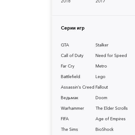
2018
2017
Серии игр
GTA
Stalker
Call of Duty
Need for Speed
Far Cry
Metro
Battlefield
Lego
Assassin's Creed
Fallout
Ведьмак
Doom
Warhammer
The Elder Scrolls
FIFA
Age of Empires
The Sims
BioShock