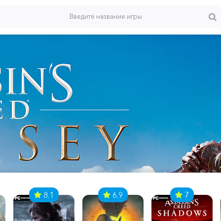
8.1
6.9
7