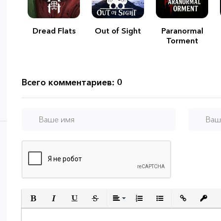
Dread Flats
Out of Sight
Paranormal
Torment
Всего комментариев: 0
Полужирный
Курсив
Подчеркнутый
Зачеркнутый
Выравнивание
Нумерованный спи
Маркированны
Вставит
Вс