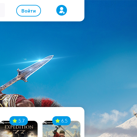
Войти
5.7
6.5
8.1