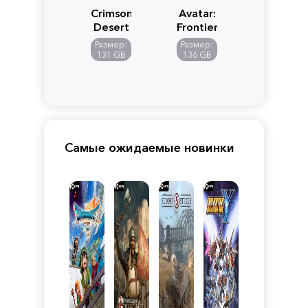
Crimson
Avatar:
Desert
Frontiers
of
Размер:
Размер:
Pandora
131 GB
136 GB
Самые ожидаемые новинки