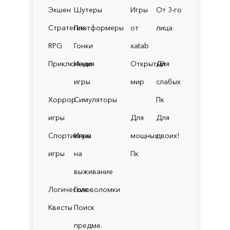
Экшен
Шутеры
Игры
От 3-го
Стратегии
Платформеры
от
лица
RPG
Гонки
xatab
Приключения
Инди
Открытый
Для
игры
мир
слабых
Хоррор
Симуляторы
Пк
игры
Для
Для
Спортивные
Игры
мощных
двоих!
игры
на
Пк
выживание
Логические
Головоломки
Квесты
Поиск
предме.