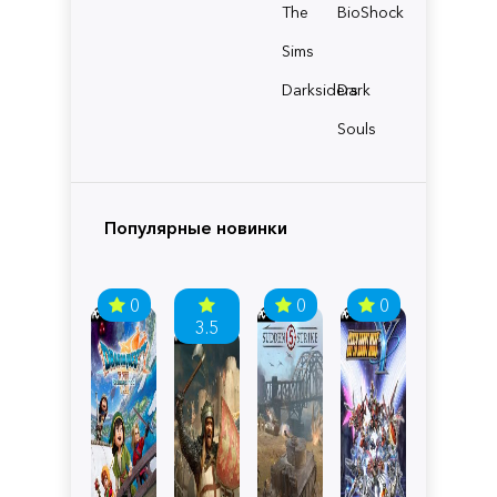
The
BioShock
Sims
Darksiders
Dark
Souls
Популярные новинки
0
0
0
3.5