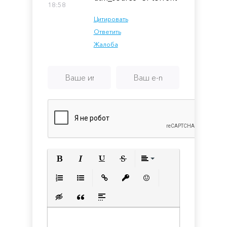
18:58
Цитировать
Ответить
Жалоба
Полужирный
Курсив
Подчеркнутый
Зачеркнутый
Выравнивани
Нумерованный список
Маркированный список
Вставить ссылку
Вставить защищенную с
Вставить смайлик
Вставка скрытого текста
Вставка цитаты
Вставка спойлера