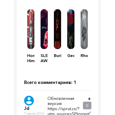
Homura
SLEEP
Burial
George
Rhome
Hime
AWAKE
Всего комментариев: 1
Обновленная
+
версия
0
Jd
https://sprut.cx/?
-
7 июля 2026
utm_source=SPtorrent