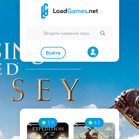
Войти
7
5.9
6.5