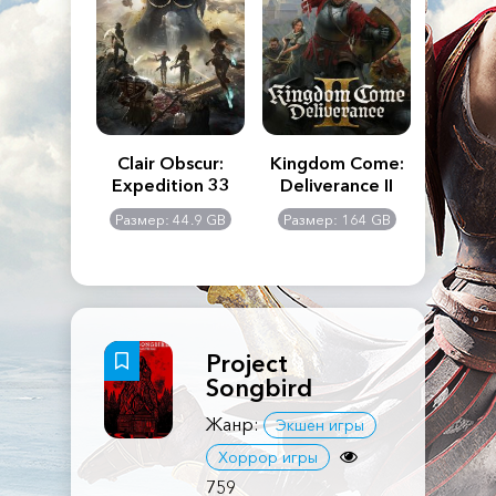
n's Creed
Clair Obscur:
Kingdom Come:
The La
dows
Expedition 33
Deliverance II
Pa
Rema
: 117 GB
Размер: 44.9 GB
Размер: 164 GB
Размер
Project
Songbird
Жанр:
Экшен игры
Хоррор игры
759