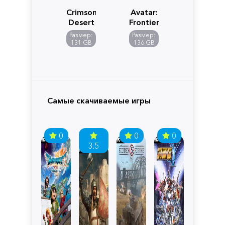
Crimson
Avatar:
Desert
Frontiers
of
Размер:
Размер:
Pandora
131 GB
136 GB
Самые скачиваемые игры
0
0
0
3.5