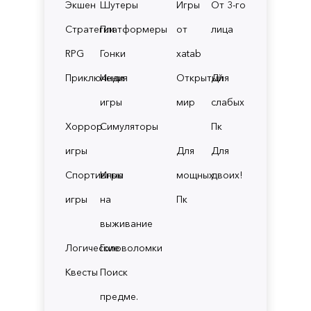
Экшен
Шутеры
Игры
От 3-го
Стратегии
Платформеры
от
лица
RPG
Гонки
xatab
Приключения
Инди
Открытый
Для
игры
мир
слабых
Хоррор
Симуляторы
Пк
игры
Для
Для
Спортивные
Игры
мощных
двоих!
игры
на
Пк
выживание
Логические
Головоломки
Квесты
Поиск
предме.