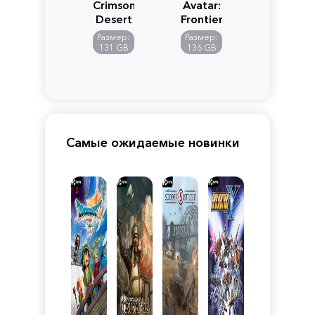
Crimson
Avatar:
Desert
Frontiers
of
Размер:
Размер:
Pandora
131 GB
136 GB
Самые ожидаемые новинки