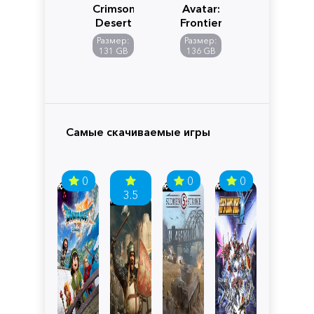
Crimson
Avatar:
Desert
Frontiers
of
Размер:
Размер:
Pandora
131 GB
136 GB
Самые скачиваемые игры
0
0
0
3.5