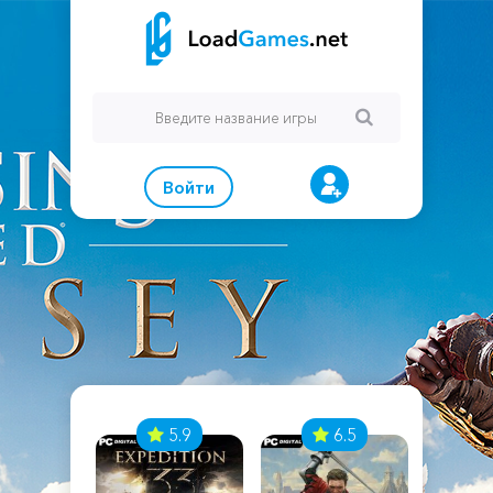
Войти
7
5.9
6.5