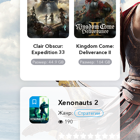
n's Creed
Clair Obscur:
Kingdom Come:
The La
dows
Expedition 33
Deliverance II
Pa
Rema
: 117 GB
Размер: 44.9 GB
Размер: 164 GB
Размер
Xenonauts 2
Жанр:
Стратегии
190