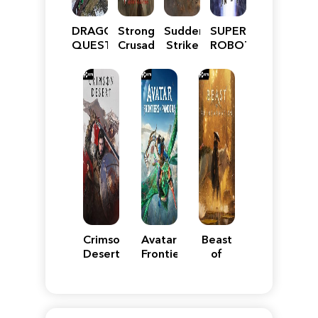
DRAGON
Stronghold
Sudden
SUPER
QUEST
Crusader:
Strike
ROBOT
VII
Definitive
5
WARS
Reimagined
Edition
Y
Crimson
Avatar:
Beast
Desert
Frontiers
of
of
Reincarnation
Pandora