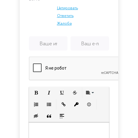
Цитировать
Ответить
Жалоба
Полужирный
Курсив
Подчеркнутый
Зачеркнутый
Выравнивани
Нумерованный список
Маркированный список
Вставить ссылку
Вставить защищенную с
Вставить смайлик
Вставка скрытого текста
Вставка цитаты
Вставка спойлера