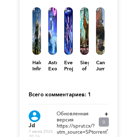
Halo
Astra
Everreach:
Siege
Camper
Infinite
Exodus
Project
of
Jumper
Eden
Centauri
Simulator
Всего комментариев: 1
Обновленная
+
версия
0
Jd
https://sprut.cx/?
-
7 июля 2026
utm_source=SPtorrent
20:16