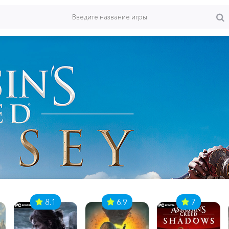
8.1
6.9
7