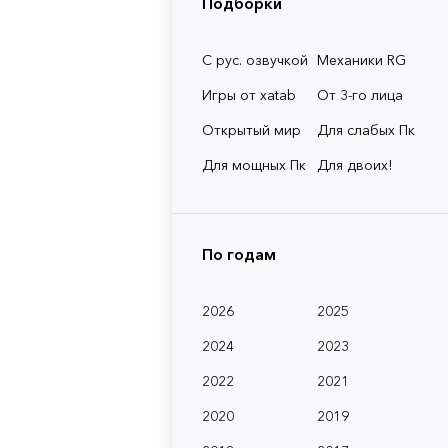
Подборки
С рус. озвучкой
Механики RG
Игры от xatab
От 3-го лица
Открытый мир
Для слабых Пк
Для мощных Пк
Для двоих!
По годам
2026
2025
2024
2023
2022
2021
2020
2019