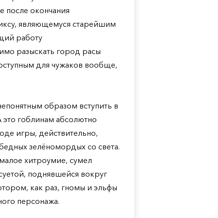
же после окончания
тиксу, являющемуся старейшим
ющий работу
имо разыскать город расы
оступным для чужаков вообще,
непонятным образом вступить в
А это гоблинам абсолютно
ходе игры, действительно,
бедных зелёномордых со света.
емалое хитроумие, сумел
суетой, поднявшейся вокруг
тором, как раз, гномы и эльфы
ного персонажа.