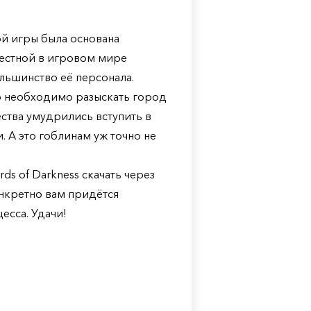
й игры была основана
естной в игровом мире
ольшинство её персонала.
но необходимо разыскать город
ества умудрились вступить в
 А это гоблинам уж точно не
ds of Darkness скачать через
онкретно вам придётся
есса. Удачи!