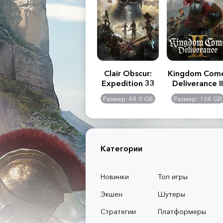
.R. 2:
Assassin's Creed
Clair Obscur:
Kingdom Com
of
Shadows
Expedition 33
Deliverance II
l -
0 GB
Размер: 117 GB
Размер: 44.9 GB
Размер: 164 GB
dition
Категории
Новинки
Топ игры
Экшен
Шутеры
Стратегии
Платформеры