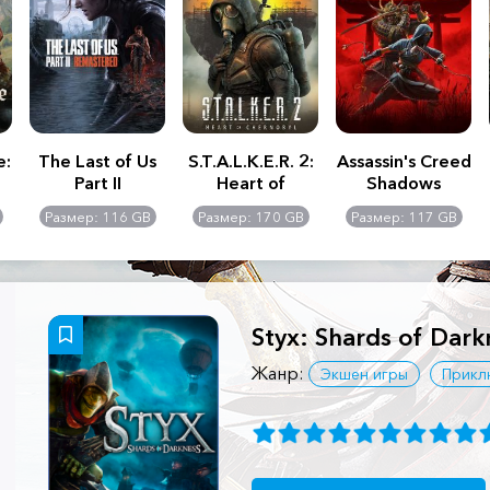
e:
The Last of Us
S.T.A.L.K.E.R. 2:
Assassin's Creed
Part II
Heart of
Shadows
Remastered
Chernobyl -
Размер: 116 GB
Размер: 170 GB
Размер: 117 GB
Ultimate Edition
Styx: Shards of Dark
Жанр:
Экшен игры
Прикл