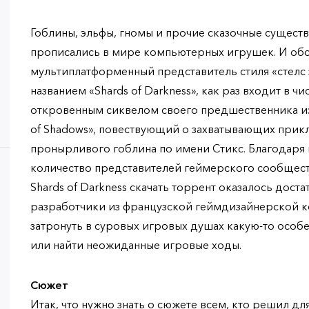
Гоблины, эльфы, гномы и прочие сказочные существ
прописались в мире компьютерных игрушек. И о
мультиплатформенный представитель стиля «стелс э
названием «Shards of Darkness», как раз входит в чи
откровенным сиквелом своего предшественника из 
of Shadows», повествующий о захватывающих прик
пронырливого гоблина по имени Стикс. Благодаря 
количество представителей геймерского сообществ
Shards of Darkness скачать торрент оказалось дост
разработчики из французской геймдизайнерской ко
затронуть в суровых игровых душах какую-то особ
или найти неожиданные игровые ходы.
Сюжет
Итак, что нужно знать о сюжете всем, кто решил для 