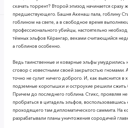
скачать торрент? Второй эпизод начинается сразу 
предшествующего. Башня Акенаш пала, гоблину С
гоблином на свете, а в свободное время выполня
профессионального убийцы, настоятельно необход
тёмных эльфов Кёрангар, веками считающийся нед
а гоблинов особенно.
Ведь таинственные и коварные эльфы умудрились 
сговор с известными своей закрытостью гномами. 
точно не сулит ничего доброго. И, как выяснится в 
подземные коротышки и остроухие решили сжить 
Причем до последнего гоблина. Стикс, проявляя н
пробраться в цитадель эльфов, воспользовавшись 
проходящего там дипломатического саммита. На ко
разрабатывали планы уничтожения сородичей глав