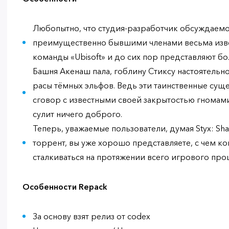
Любопытно, что студия-разработчик обсуждаемо
преимущественно бывшими членами весьма изв
команды «Ubisoft» и до сих пор представляют б
Башня Акенаш пала, гоблину Стиксу настоятель
расы тёмных эльфов. Ведь эти таинственные сущ
сговор с известными своей закрытостью гномами.
сулит ничего доброго.
Теперь, уважаемые пользователи, думая Styx: Shar
торрент, вы уже хорошо представляете, с чем к
сталкиваться на протяжении всего игрового проц
Особенности Repack
За основу взят релиз от codex