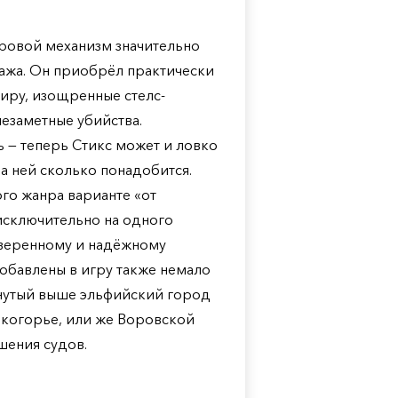
ровой механизм значительно
ажа. Он приобрёл практически
иру, изощренные стелс-
езаметные убийства.
 — теперь Стикс может и ловко
на ней сколько понадобится.
го жанра варианте «от
 исключительно на одного
оверенному и надёжному
Добавлены в игру также немало
янутый выше эльфийский город
когорье, или же Воровской
шения судов.