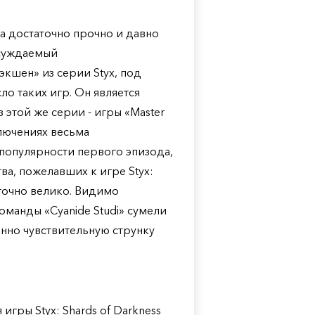
а достаточно прочно и давно
бсуждаемый
кшен» из серии Styx, под
сло таких игр. Он является
этой же серии - игры «Master
лючениях весьма
популярности первого эпизода,
а, пожелавших к игре Styx:
аточно велико. Видимо
манды «Cyanide Studi» сумели
енно чувствительную струнку
игры Styx: Shards of Darkness