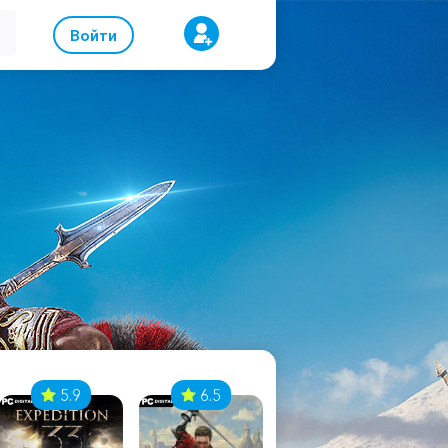
Войти
5.9
6.5
8.1