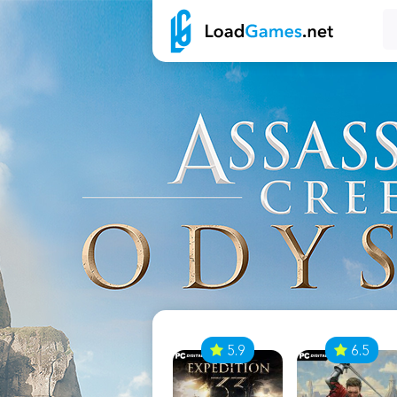
7
5.9
6.5