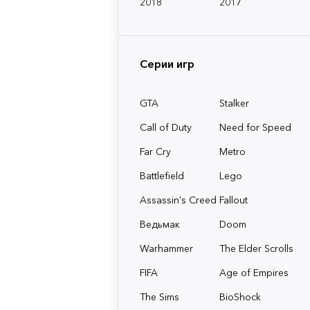
2018
2017
Серии игр
GTA
Stalker
Call of Duty
Need for Speed
Far Cry
Metro
Battlefield
Lego
Assassin's Creed
Fallout
Ведьмак
Doom
Warhammer
The Elder Scrolls
FIFA
Age of Empires
The Sims
BioShock