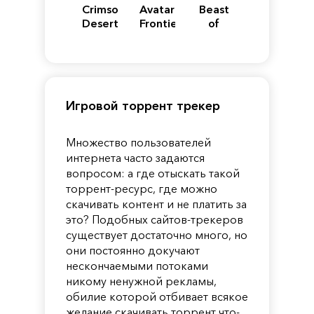
Crimson
Avatar:
Beast
Desert
Frontiers
of
of
Reincarnation
Pandora
Игровой торрент трекер
Множество пользователей
интернета часто задаются
вопросом: а где отыскать такой
торрент-ресурс, где можно
скачивать контент и не платить за
это? Подобных сайтов-трекеров
существует достаточно много, но
они постоянно докучают
нескончаемыми потоками
никому ненужной рекламы,
обилие которой отбивает всякое
желание скачивать торрент что-