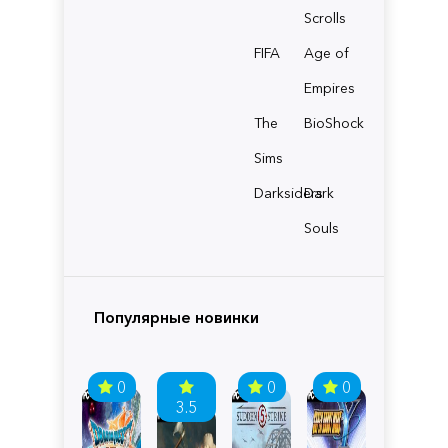
Scrolls
FIFA
Age of
Empires
The
BioShock
Sims
Darksiders
Dark
Souls
Популярные новинки
0
0
0
3.5