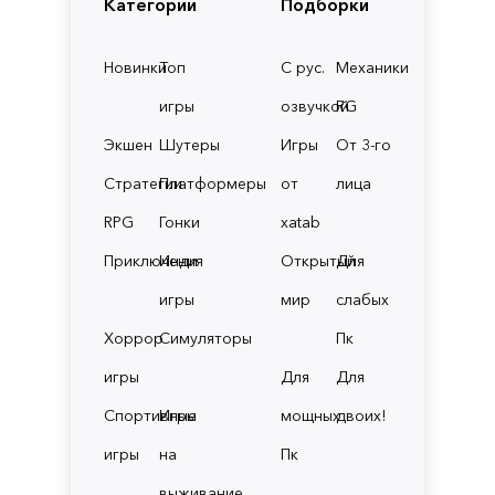
Категории
Подборки
Новинки
Топ
С рус.
Механики
игры
озвучкой
RG
Экшен
Шутеры
Игры
От 3-го
Стратегии
Платформеры
от
лица
RPG
Гонки
xatab
Приключения
Инди
Открытый
Для
игры
мир
слабых
Хоррор
Симуляторы
Пк
игры
Для
Для
Спортивные
Игры
мощных
двоих!
игры
на
Пк
выживание