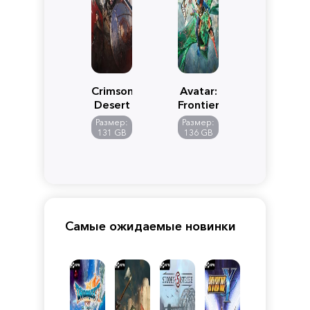
Crimson
Avatar:
Desert
Frontiers
of
Размер:
Размер:
Pandora
131 GB
136 GB
Самые ожидаемые новинки