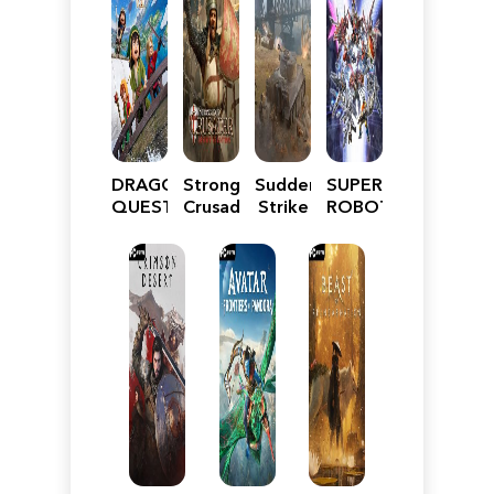
DRAGON
Stronghold
Sudden
SUPER
QUEST
Crusader:
Strike
ROBOT
VII
Definitive
5
WARS
Reimagined
Edition
Y