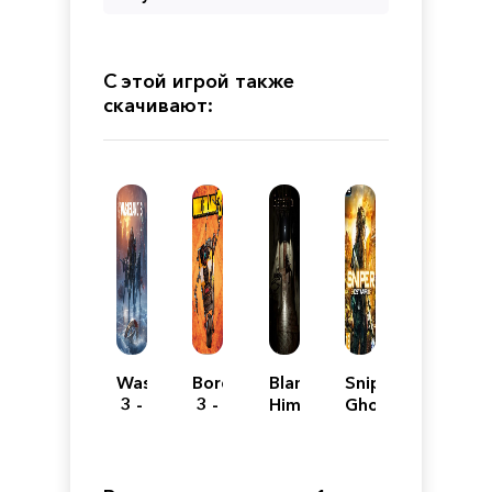
С этой игрой также
скачивают:
Wasteland
Borderlands
Blame
Sniper
3 -
3 -
Him
Ghost
Digital
Ultimate
Warrior
Deluxe
Edition
Edition