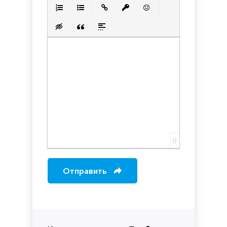
Полужирный
Курсив
Подчеркнутый
Зачеркнутый
Выравнивани
Нумерованный список
Маркированный список
Вставить ссылку
Вставить защищенную с
Вставить смайлик
Вставка скрытого текста
Вставка цитаты
Вставка спойлера
0
Отправить