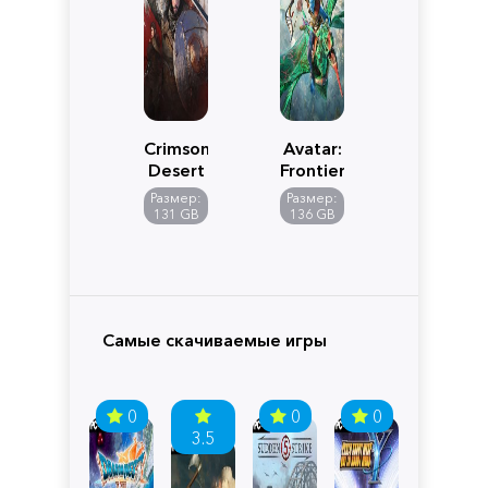
Crimson
Avatar:
Desert
Frontiers
of
Размер:
Размер:
Pandora
131 GB
136 GB
Самые скачиваемые игры
0
0
0
3.5