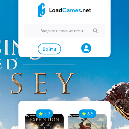
Войти
7
5.9
6.5