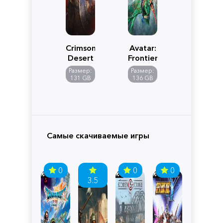
Crimson
Avatar:
Desert
Frontiers
of
Размер:
Размер:
Pandora
131 GB
136 GB
Самые скачиваемые игры
0
0
0
3.5