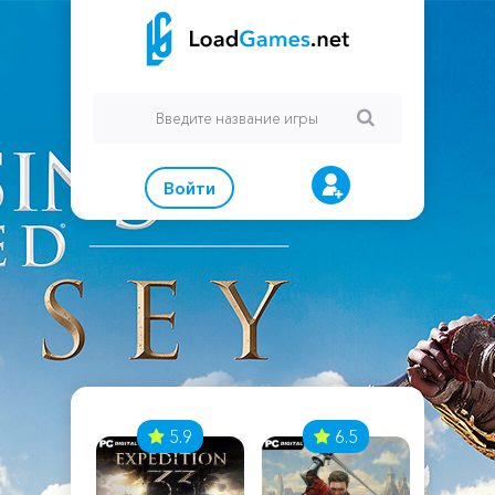
Войти
7
5.9
6.5