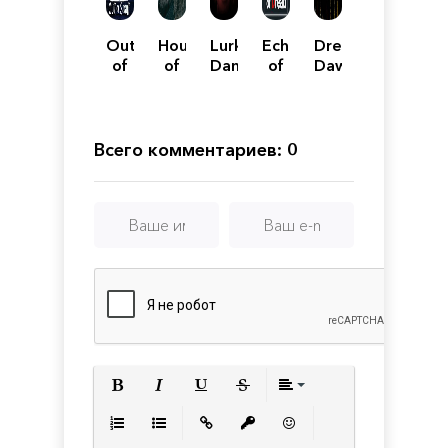
Out
House
Lurking
Echoes
Dread
of
of
Danger
of
Dawn
Sight
Lost
Dread
Souls
Всего комментариев: 0
Полужирный
Курсив
Подчеркнутый
Зачеркнутый
Выравнивани