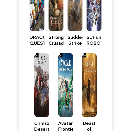
DRAGON
Stronghold
Sudden
SUPER
QUEST
Crusader:
Strike
ROBOT
VII
Definitive
5
WARS
Reimagined
Edition
Y
Crimson
Avatar:
Beast
Desert
Frontiers
of