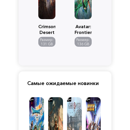
Crimson
Avatar:
Desert
Frontiers
of
Размер:
Размер:
Pandora
131 GB
136 GB
Самые ожидаемые новинки