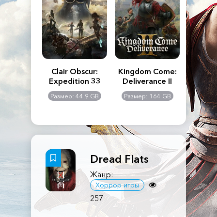
n's Creed
Clair Obscur:
Kingdom Come:
The La
dows
Expedition 33
Deliverance II
Pa
Rema
: 117 GB
Размер: 44.9 GB
Размер: 164 GB
Размер
Dread Flats
Жанр:
Хоррор игры
257