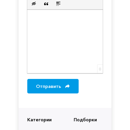
Нумерованный список
Маркированный список
Вставить ссылку
Вставить защищенную с
Вставить смайлик
Вставка скрытого текста
Вставка цитаты
Вставка спойлера
0
Отправить
Категории
Подборки