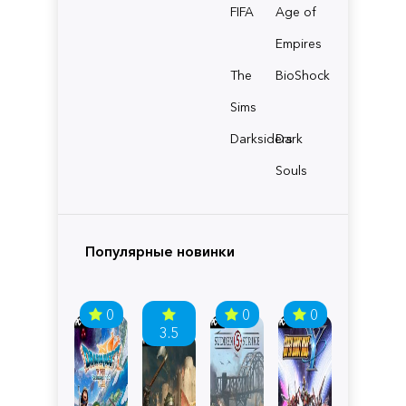
FIFA
Age of
Empires
The
BioShock
Sims
Darksiders
Dark
Souls
Популярные новинки
0
0
0
3.5