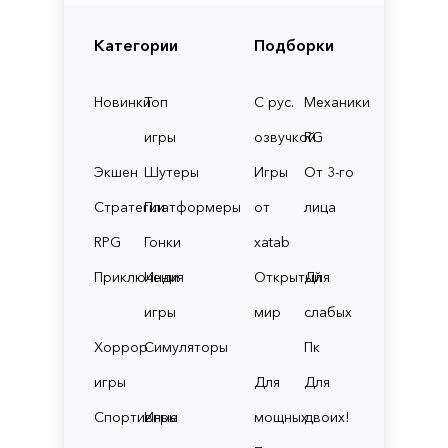
Категории
Подборки
Новинки
Топ
С рус.
Механики
игры
озвучкой
RG
Экшен
Шутеры
Игры
От 3-го
Стратегии
Платформеры
от
лица
RPG
Гонки
xatab
Приключения
Инди
Открытый
Для
игры
мир
слабых
Хоррор
Симуляторы
Пк
игры
Для
Для
Спортивные
Игры
мощных
двоих!