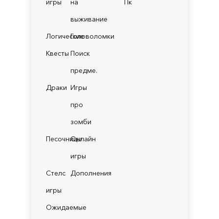
игры
на
Пк
выживание
Логические
Головоломки
Квесты
Поиск
предме.
Драки
Игры
про
зомби
Песочницы
Онлайн
игры
Стелс
Дополнения
игры
Ожидаемые