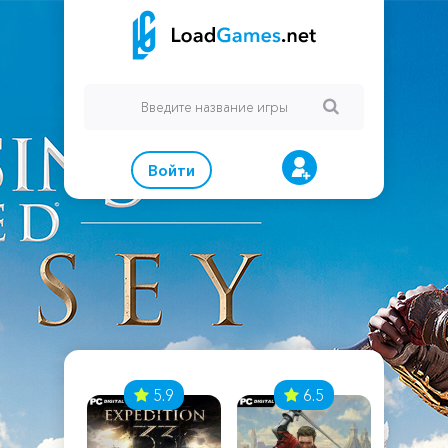
Войти
7
5.9
6.5