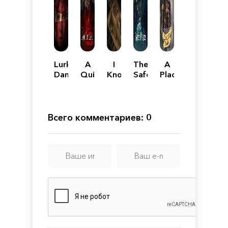
Lurking
A
I
The
A
Danger
Quiet
Know
Safe
Place
Place:
This
Place
for
The
Place..?
the
Road
(chapter
Unwilling
Ahead
I)
Всего комментариев: 0