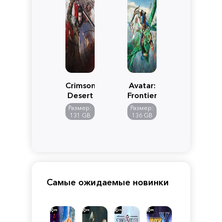
Crimson
Avatar:
Desert
Frontiers
of
Размер:
Размер:
Pandora
131 GB
136 GB
Самые ожидаемые новинки