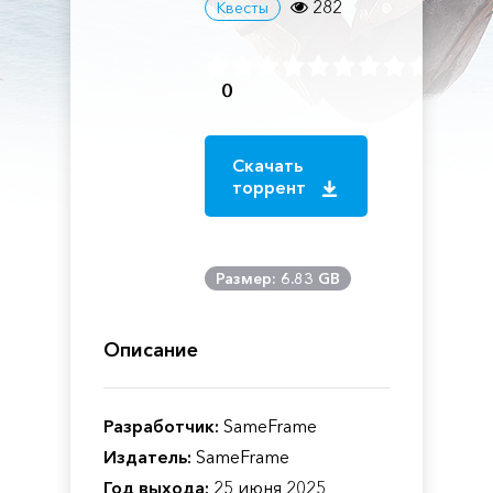
282
Квесты
0
Скачать
торрент
Размер: 6.83 GB
Описание
Разработчик:
SameFrame
Издатель:
SameFrame
Год выхода:
25 июня 2025