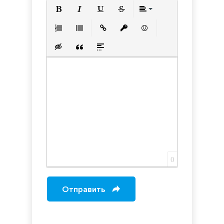
Полужирный
Курсив
Подчеркнутый
Зачеркнутый
Выравнивани
Нумерованный список
Маркированный список
Вставить ссылку
Вставить защищенную с
Вставить смайлик
Вставка скрытого текста
Вставка цитаты
Вставка спойлера
0
Отправить