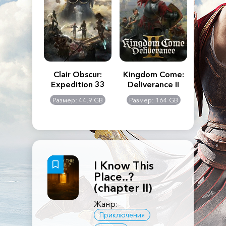
n's Creed
Clair Obscur:
Kingdom Come:
The La
dows
Expedition 33
Deliverance II
Pa
Rema
: 117 GB
Размер: 44.9 GB
Размер: 164 GB
Размер
I Know This
Place..?
(chapter II)
Жанр:
Приключения