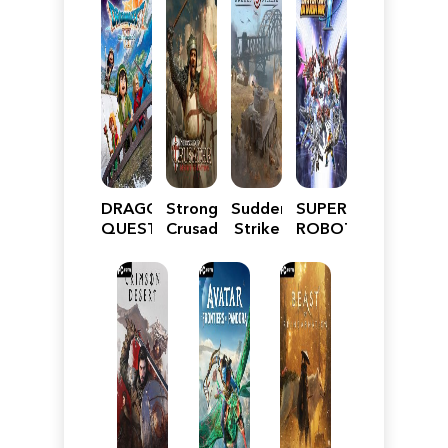
DRAGON
Stronghold
Sudden
SUPER
QUEST
Crusader:
Strike
ROBOT
VII
Definitive
5
WARS
Reimagined
Edition
Y