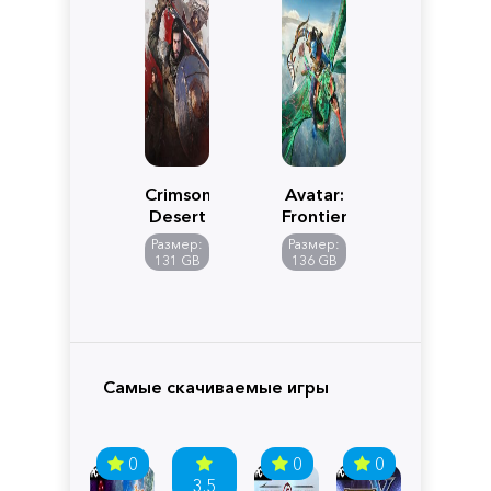
Crimson
Avatar:
Desert
Frontiers
of
Размер:
Размер:
Pandora
131 GB
136 GB
Самые скачиваемые игры
0
0
0
3.5