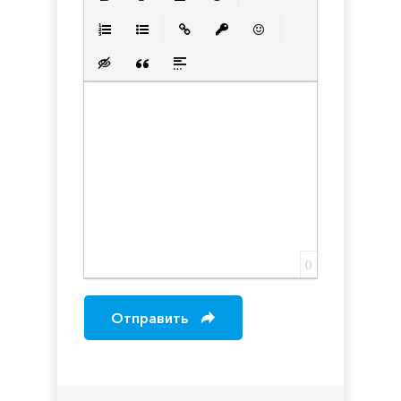
Полужирный
Курсив
Подчеркнутый
Зачеркнутый
Выравнивани
Нумерованный список
Маркированный список
Вставить ссылку
Вставить защищенную с
Вставить смайлик
Вставка скрытого текста
Вставка цитаты
Вставка спойлера
0
Отправить