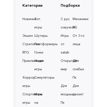
Категории
Подборки
Новинки
Топ
С рус.
Механики
игры
озвучкой
RG
Экшен
Шутеры
Игры
От 3-го
Стратегии
Платформеры
от
лица
RPG
Гонки
xatab
Приключения
Инди
Открытый
Для
игры
мир
слабых
Хоррор
Симуляторы
Пк
игры
Для
Для
Спортивные
Игры
мощных
двоих!
игры
на
Пк