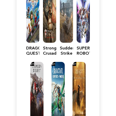
DRAGON
Stronghold
Sudden
SUPER
QUEST
Crusader:
Strike
ROBOT
VII
Definitive
5
WARS
Reimagined
Edition
Y