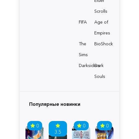
Elder
Scrolls
FIFA
Age of
Empires
The
BioShock
Sims
Darksiders
Dark
Souls
Популярные новинки
0
0
0
3.5