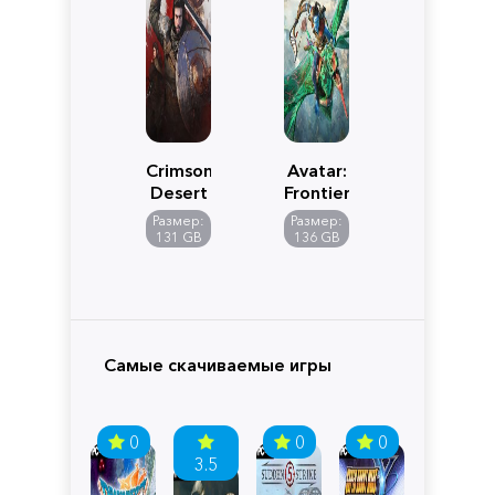
Crimson
Avatar:
Desert
Frontiers
of
Размер:
Размер:
Pandora
131 GB
136 GB
Самые скачиваемые игры
0
0
0
3.5