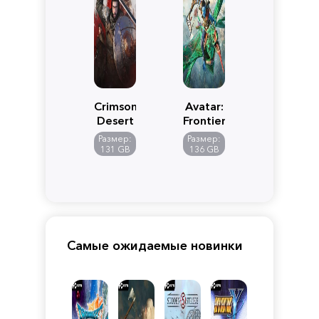
Crimson
Avatar:
Desert
Frontiers
of
Размер:
Размер:
Pandora
131 GB
136 GB
Самые ожидаемые новинки