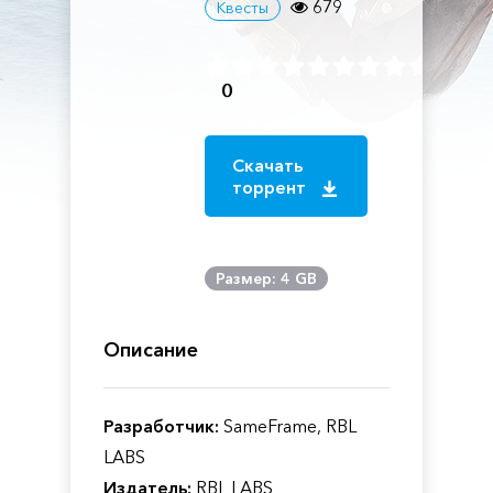
679
Квесты
0
Скачать
торрент
Размер: 4 GB
Описание
Разработчик:
SameFrame, RBL
LABS
Издатель:
RBL LABS