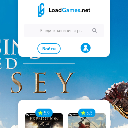
Войти
7
5.9
6.5