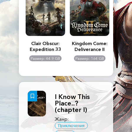
n's Creed
Clair Obscur:
Kingdom Come:
The La
dows
Expedition 33
Deliverance II
Pa
Rema
: 117 GB
Размер: 44.9 GB
Размер: 164 GB
Размер
I Know This
Place..?
(chapter I)
Жанр:
Приключения