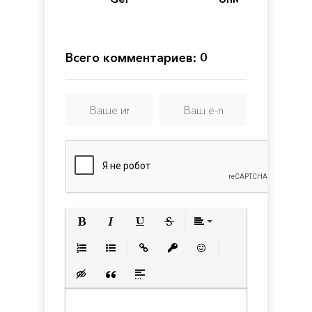
Всего комментариев: 0
Полужирный
Курсив
Подчеркнутый
Зачеркнутый
Выравнивани
Нумерованный список
Маркированный список
Вставить ссылку
Вставить защищенную с
Вставить смайлик
Вставка скрытого текста
Вставка цитаты
Вставка спойлера