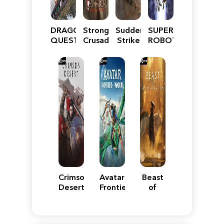
DRAGON
Stronghold
Sudden
SUPER
QUEST
Crusader:
Strike
ROBOT
VII
Definitive
5
WARS
Reimagined
Edition
Y
Crimson
Avatar:
Beast
Desert
Frontiers
of
of
Reincarnation
Pandora