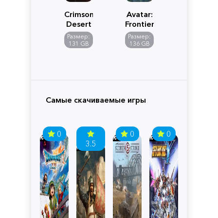
Crimson
Avatar:
Desert
Frontiers
of
Размер:
Размер:
Pandora
131 GB
136 GB
Самые скачиваемые игры
0
0
0
3.5