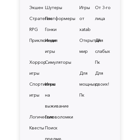
Экшен
Шутеры
Игры
От 3-го
Стратегии
Платформеры
от
лица
RPG
Гонки
xatab
Приключения
Инди
Открытый
Для
игры
мир
слабых
Хоррор
Симуляторы
Пк
игры
Для
Для
Спортивные
Игры
мощных
двоих!
игры
на
Пк
выживание
Логические
Головоломки
Квесты
Поиск
предме.