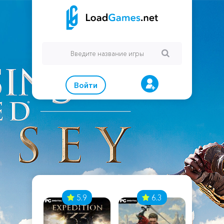
Войти
7
5.9
6.3