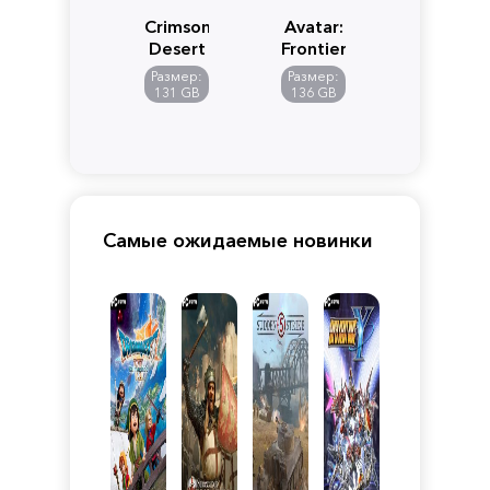
Crimson
Avatar:
Desert
Frontiers
of
Размер:
Размер:
Pandora
131 GB
136 GB
Самые ожидаемые новинки