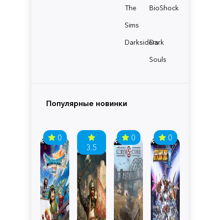
The
BioShock
Sims
Darksiders
Dark
Souls
Популярные новинки
0
0
0
3.5