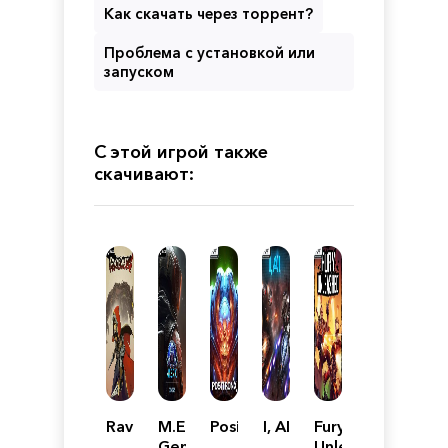
Как скачать через торрент?
Проблема с установкой или
запуском
С этой игрой также
скачивают:
Ravenswatch
M.E.R.C.
PositronX
I, AI
Fury
Genesis
Unleashed